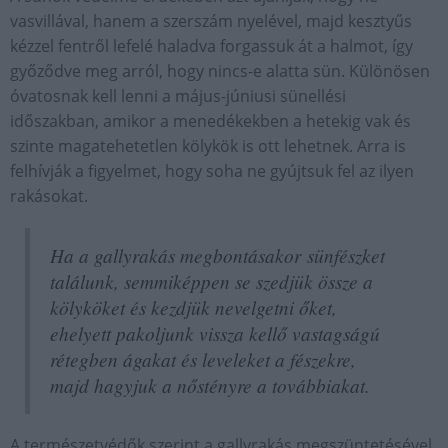
vasvillával, hanem a szerszám nyelével, majd kesztyűs
kézzel fentről lefelé haladva forgassuk át a halmot, így
győződve meg arról, hogy nincs-e alatta sün. Különösen
óvatosnak kell lenni a május-júniusi sünellési
időszakban, amikor a menedékekben a hetekig vak és
szinte magatehetetlen kölykök is ott lehetnek. Arra is
felhívják a figyelmet, hogy soha ne gyújtsuk fel az ilyen
rakásokat.
Ha a gallyrakás megbontásakor sünfészket
találunk, semmiképpen se szedjük össze a
kölyköket és kezdjük nevelgetni őket,
ehelyett pakoljunk vissza kellő vastagságú
rétegben ágakat és leveleket a fészekre,
majd hagyjuk a nőstényre a továbbiakat.
A természetvédők szerint a gallyrakás megszüntetésével