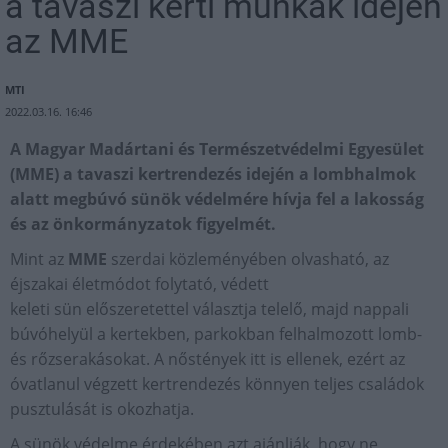
a tavaszi kerti munkák idején
az MME
MTI
2022.03.16. 16:46
A Magyar Madártani és Természetvédelmi Egyesület
(MME) a tavaszi kertrendezés idején a lombhalmok
alatt megbúvó sünök védelmére hívja fel a lakosság
és az önkormányzatok figyelmét.
Mint az
MME
szerdai közleményében olvasható, az
éjszakai életmódot folytató, védett
keleti sün előszeretettel választja telelő, majd nappali
búvóhelyül a kertekben, parkokban felhalmozott lomb-
és rőzserakásokat. A nőstények itt is ellenek, ezért az
óvatlanul végzett kertrendezés könnyen teljes családok
pusztulását is okozhatja.
A sünök védelme érdekében azt ajánlják, hogy ne