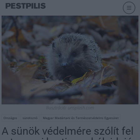
Illusztráció: unsplash.com
Országos
sündisznó
Magyar Madártani és Természetvédelmi Egyesület
A sünök védelmére szólít fel