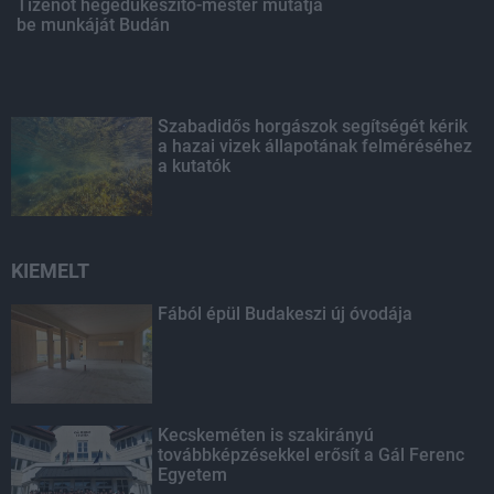
Tizenöt hegedűkészítő-mester mutatja
be munkáját Budán
Szabadidős horgászok segítségét kérik
a hazai vizek állapotának felméréséhez
a kutatók
KIEMELT
Fából épül Budakeszi új óvodája
Kecskeméten is szakirányú
továbbképzésekkel erősít a Gál Ferenc
Egyetem