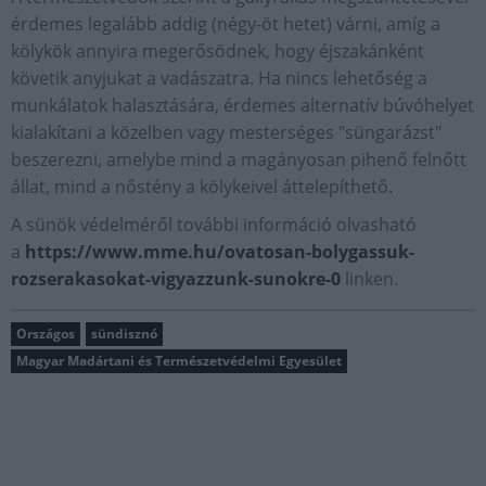
érdemes legalább addig (négy-öt hetet) várni, amíg a
kölykök annyira megerősödnek, hogy éjszakánként
követik anyjukat a vadászatra. Ha nincs lehetőség a
munkálatok halasztására, érdemes alternatív búvóhelyet
kialakítani a közelben vagy mesterséges "süngarázst"
beszerezni, amelybe mind a magányosan pihenő felnőtt
állat, mind a nőstény a kölykeivel áttelepíthető.
A sünök védelméről további információ olvasható
a
https://www.mme.hu/ovatosan-bolygassuk-
rozserakasokat-vigyazzunk-sunokre-0
linken.
Országos
sündisznó
Magyar Madártani és Természetvédelmi Egyesület