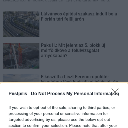
Látványos építési szakasz indult be a
Flórián téri felüljárón
Paks II.: Mit jelent az 5. blokk új
mérföldköve a felülvizsgálat
árnyékában?
Elkészült a Liszt Ferenc repülőtér
közelében lévő logisztikai bázis út- és
közműhálózatának fejlesztése
Pestpilis -
Do Not Process My Personal Information
If you wish to opt-out of the sale, sharing to third parties, or
Látlelet a hazai víziközművekről?
Egyetlen, fél évszázados vezetéken
processing of your personal or sensitive information for
múlt Bicske vízellátása
targeted advertising by us, please use the below opt-out
section to confirm your selection. Please note that after your