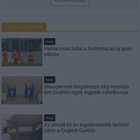
FELIRATKOZÁS
LEGOLVASOTTABB
Helyi
Hamarosan indul a focitorna az új gyáli
pályán
Helyi
Bikaspermát forgalmazó cég vezetője
lett Gödöllő egyik legjobb vállalkozója
Helyi
Az elmúlt tíz év legsikeresebb tárlatát
zárta a Ceglédi Galéria