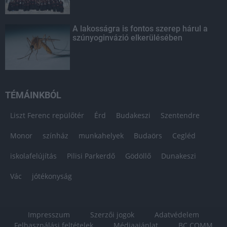
A lakosságra is fontos szerep hárul a
szúnyoginvázió elkerülésében
TÉMÁINKBÓL
Liszt Ferenc repülőtér
Érd
Budakeszi
Szentendre
Monor
színház
munkahelyek
Budaörs
Cegléd
iskolafelújítás
Pilisi Parkerdő
Gödöllő
Dunakeszi
Vác
jótékonyság
Impresszum
Szerzői jogok
Adatvédelem
Felhasználási feltételek
Médiaajánlat
BC COMM