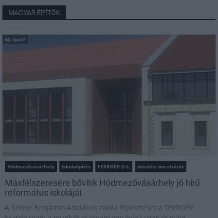
MAGYAR ÉPÍTŐK
Mi épül?
Hódmezővásárhely
iskolaépítés
FERROÉP Zrt.
oktatási beruházás
Másfélszeresére bővítik Hódmezővásárhely jó hírű
református iskoláját
A Szőnyi Benjámin Általános Iskola fejlesztését a FERROÉP
kivitelezheti; a munkák csaknem egy évig tartanak majd.