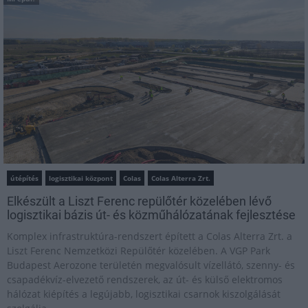
útépítés
logisztikai központ
Colas
Colas Alterra Zrt.
Elkészült a Liszt Ferenc repülőtér közelében lévő
logisztikai bázis út- és közműhálózatának fejlesztése
Komplex infrastruktúra-rendszert épített a Colas Alterra Zrt. a
Liszt Ferenc Nemzetközi Repülőtér közelében. A VGP Park
Budapest Aerozone területén megvalósult vízellátó, szenny- és
csapadékvíz-elvezető rendszerek, az út- és külső elektromos
hálózat kiépítés a legújabb, logisztikai csarnok kiszolgálását