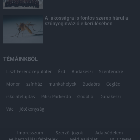
A lakosságra is fontos szerep hárul a
szúnyoginvázió elkerülésében
TÉMÁINKBÓL
Liszt Ferenc repülőtér
Érd
Budakeszi
Szentendre
Monor
színház
munkahelyek
Budaörs
Cegléd
iskolafelújítás
Pilisi Parkerdő
Gödöllő
Dunakeszi
Vác
jótékonyság
Impresszum
Szerzői jogok
Adatvédelem
Felhasználási feltételek
Médiaajánlat
BC COMM