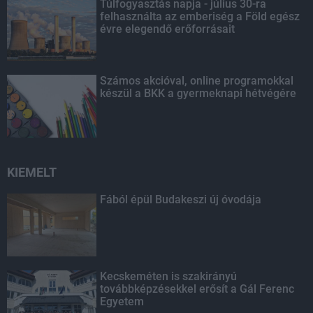
Túlfogyasztás napja - július 30-ra
felhasználta az emberiség a Föld egész
évre elegendő erőforrásait
Számos akcióval, online programokkal
készül a BKK a gyermeknapi hétvégére
KIEMELT
Fából épül Budakeszi új óvodája
Kecskeméten is szakirányú
továbbképzésekkel erősít a Gál Ferenc
Egyetem