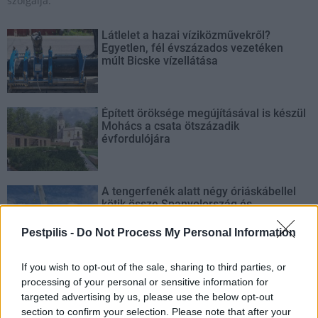
szolgálja.
Látlelet a hazai víziközművekről?
Egyetlen, fél évszázados vezetéken
múlt Bicske vízellátása
Épített öröksége megújításával is készül
Mohács a csata ötszázadik
évfordulójára
A tengerfenék alatt négy óriáskábellel
kötik össze Spanyolország és
Franciaország villamosenergia-
hálózatát
Pestpilis -
Do Not Process My Personal Information
If you wish to opt-out of the sale, sharing to third parties, or
Még több zöld, még több virág és új
játszótér Debrecen egyik legfontosabb
processing of your personal or sensitive information for
terén
targeted advertising by us, please use the below opt-out
section to confirm your selection. Please note that after your