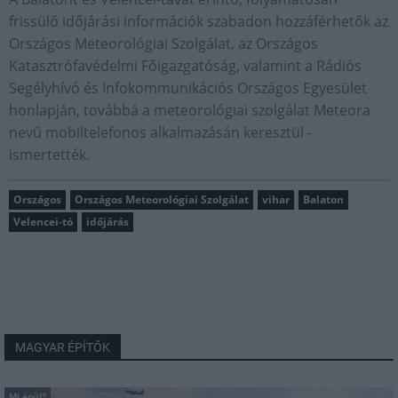
frissülő időjárási információk szabadon hozzáférhetők az
Országos Meteorológiai Szolgálat, az Országos
Katasztrófavédelmi Főigazgatóság, valamint a Rádiós
Segélyhívó és Infokommunikációs Országos Egyesület
honlapján, továbbá a meteorológiai szolgálat Meteora
nevű mobiltelefonos alkalmazásán keresztül -
ismertették.
Országos
Országos Meteorológiai Szolgálat
vihar
Balaton
Velencei-tó
időjárás
MAGYAR ÉPÍTŐK
Mi épül?