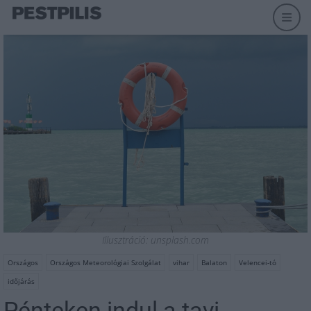
Illusztráció: unsplash.com
Országos
Országos Meteorológiai Szolgálat
vihar
Balaton
Velencei-tó
időjárás
Pénteken indul a tavi