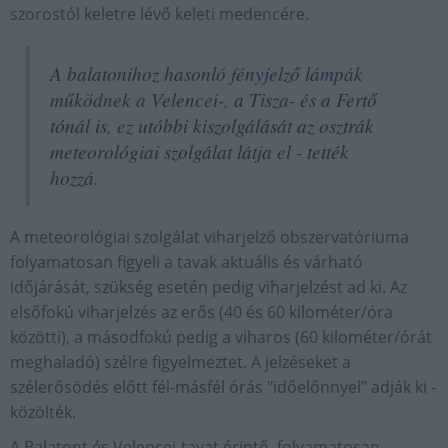
szorostól keletre lévő keleti medencére.
A balatonihoz hasonló fényjelző lámpák
működnek a Velencei-, a Tisza- és a Fertő
tónál is, ez utóbbi kiszolgálását az osztrák
meteorológiai szolgálat látja el - tették
hozzá.
A meteorológiai szolgálat viharjelző obszervatóriuma
folyamatosan figyeli a tavak aktuális és várható
időjárását, szükség esetén pedig viharjelzést ad ki. Az
elsőfokú viharjelzés az erős (40 és 60 kilométer/óra
közötti), a másodfokú pedig a viharos (60 kilométer/órát
meghaladó) szélre figyelmeztet. A jelzéseket a
szélerősödés előtt fél-másfél órás "időelőnnyel" adják ki -
közölték.
A Balatont és Velencei-tavat érintő, folyamatosan