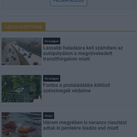
FELIRATKOZÁS
LEGOLVASOTTABB
Országos
Lassabb haladásra kell számítani az
autópályákon a megnövekedett
tranzitforgalom miatt
Országos
Fontos a postaládákba költöző
széncinegék védelme
Helyi
Három megyében is narancs riasztást
adtak ki péntekre kiadós eső miatt