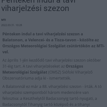
viharjelzési szezon
MTI
2022.03.31. 10:28
Pénteken indul a tavi viharjelzési szezon a
Balatonon, a Velencei- és a Tisza-tavon - közölte az
Országos Meteorológiai Szolgálat csütörtökön az MTI-
vel.
Az április 1-jén kezdődő tavi viharjelzési szezon október
31-éig tart. A tavi viharjelzéseket az
Országos
Meteorológiai Szolgálat
(OMSZ) Siófoki Viharjelző
Obszervatóriuma adja ki - ismertették.
A Balatonnál ez már a 88. viharjelzési szezon - írták. A tó
viharjelzési szempontból három medencére van
felosztva: a Keszthelytől Badacsonyig tartó nyugati, a
Badacsonytól Tihanyig tartó középső és a tihanyi