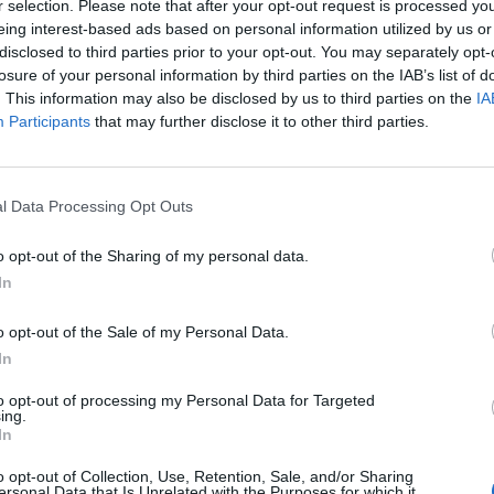
16-ban a 14 éves vagy idősebb lakosság 38 százaléka
r selection. Please note that after your opt-out request is processed y
ányuk már 67 százalék volt, ami mintegy 5,6 millió
eing interest-based ads based on personal information utilized by us or
disclosed to third parties prior to your opt-out. You may separately opt-
losure of your personal information by third parties on the IAB’s list of
. This information may also be disclosed by us to third parties on the
IA
g nemcsak mobilinternet létezik, hanem a
Participants
that may further disclose it to other third parties.
ifihálózatot is igénybe lehet venni. A
zők aránya 4 és 8 százalék között ingadozott a
l Data Processing Opt Outs
o opt-out of the Sharing of my personal data.
körülbelül 6,3 millió 14 éves vagy idősebb ember
In
egy harmadára, azaz 28 százalékról 9 százalékra esett
interneteznek, de helyhez kötött internetet
o opt-out of the Sale of my Personal Data.
k - írták.
In
 interneteznek a mobiltelefonjukon, a legtöbben (40
to opt-out of processing my Personal Data for Targeted
ing.
ékes internet. 37 százalékuk mondta azt, hogy nincs rá
In
észüléke nem alkalmas az internetezésre. Ez alapján
o opt-out of Collection, Use, Retention, Sale, and/or Sharing
ég tovább fog bővülni a mobilon internetezők tábora.
ersonal Data that Is Unrelated with the Purposes for which it