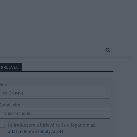
HÍRLEVÉL
Név
E-mail cím
Feliratkozom a hírlevélre és elfogadom az
adatvédelmi szabályzatot!