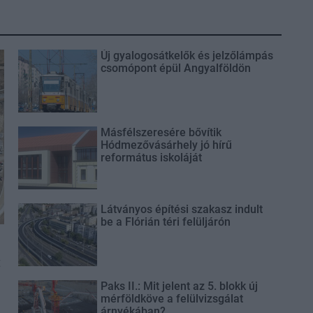
Új gyalogosátkelők és jelzőlámpás
csomópont épül Angyalföldön
Másfélszeresére bővítik
Hódmezővásárhely jó hírű
református iskoláját
Látványos építési szakasz indult
be a Flórián téri felüljárón
t
Paks II.: Mit jelent az 5. blokk új
mérföldköve a felülvizsgálat
árnyékában?