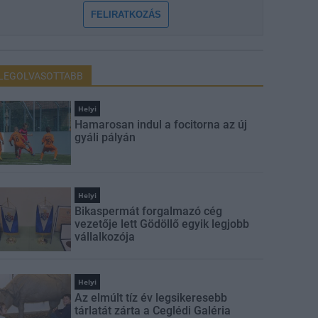
FELIRATKOZÁS
LEGOLVASOTTABB
Helyi
Hamarosan indul a focitorna az új
gyáli pályán
Helyi
Bikaspermát forgalmazó cég
vezetője lett Gödöllő egyik legjobb
vállalkozója
Helyi
Az elmúlt tíz év legsikeresebb
tárlatát zárta a Ceglédi Galéria