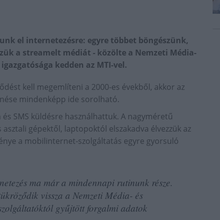
tunk el internetezésre: egyre többet böngészünk,
zük a streamelt médiát - közölte a Nemzeti Média-
igazgatósága kedden az MTI-vel.
lődést kell megemlíteni a 2000-es évekből, akkor az
enése mindenképp ide sorolható.
a és SMS küldésre használhattuk. A nagyméretű
asztali gépektől, laptopoktól elszakadva élvezzük az
ménye a mobilinternet-szolgáltatás egyre gyorsuló
ernetezés ma már a mindennapi rutinunk része.
tükröződik vissza a Nemzeti Média- és
olgáltatóktól gyűjtött forgalmi adatok