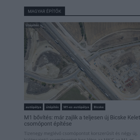
MAGYAR ÉPÍTŐK
Útépítés
autópálya
útépítés
M1-es autópálya
Bicske
M1 bővítés: már zajlik a teljesen új Bicske Kele
csomópont építése
Tizenegy meglévő csomópontot korszerűsít és négy új,
különszintű csomópontot hoz létre az MKIF az M1-es