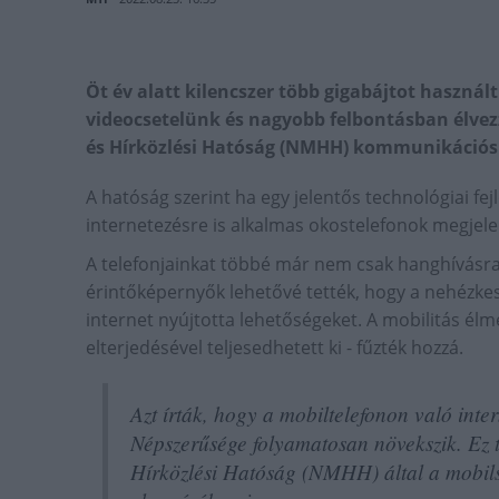
Öt év alatt kilencszer több gigabájtot használ
videocsetelünk és nagyobb felbontásban élvez
és Hírközlési Hatóság (NMHH) kommunikációs 
A hatóság szerint ha egy jelentős technológiai fej
internetezésre is alkalmas okostelefonok megjel
A telefonjainkat többé már nem csak hanghívásr
érintőképernyők lehetővé tették, hogy a nehézkes 
internet nyújtotta lehetőségeket. A mobilitás él
elterjedésével teljesedhetett ki - fűzték hozzá.
Azt írták, hogy a mobiltelefonon való int
Népszerűsége folyamatosan növekszik. Ez 
Hírközlési Hatóság (NMHH) által a mobilsz