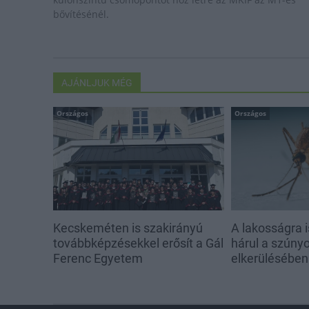
bővítésénél.
AJÁNLJUK MÉG
Országos
Országos
Kecskeméten is szakirányú
A lakosságra i
továbbképzésekkel erősít a Gál
hárul a szúny
Ferenc Egyetem
elkerülésében