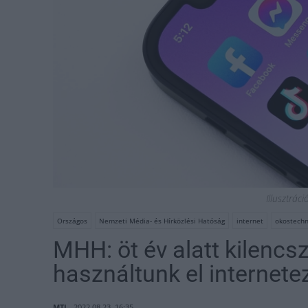
Illusztrác
Országos
Nemzeti Média- és Hírközlési Hatóság
internet
okostechn
MHH: öt év alatt kilencs
használtunk el internete
MTI
2022.08.23. 16:35