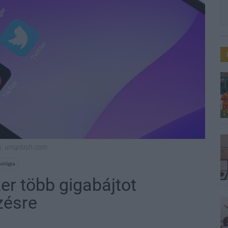
ió, unsplash.com
ológia
zer több gigabájtot
zésre