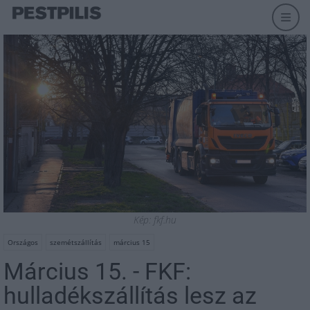
Kép: fkf.hu
Országos
szemétszállítás
március 15
Március 15. - FKF:
hulladékszállítás lesz az