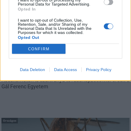
I want to opt-out of processing my
Personal Data for Targeted Advertising.
Opted In
I want to opt-out of Collection, Use,
Retention, Sale, and/or Sharing of my
Personal Data that Is Unrelated with the
Országos
Purposes for which it was collected.
Opted Out
CONFIRM
Data Deletion
Data Access
Privacy Policy
Kecskeméten is szakirányú továbbképzésekkel erősít a
Gál Ferenc Egyetem
Országos