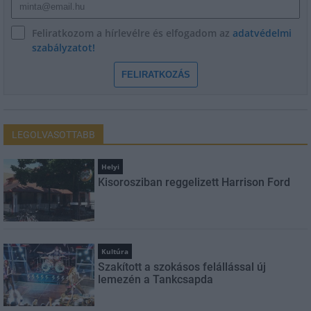
Feliratkozom a hírlevélre és elfogadom az
adatvédelmi
szabályzatot!
FELIRATKOZÁS
LEGOLVASOTTABB
Helyi
Kisorosziban reggelizett Harrison Ford
Kultúra
Szakított a szokásos felállással új
lemezén a Tankcsapda