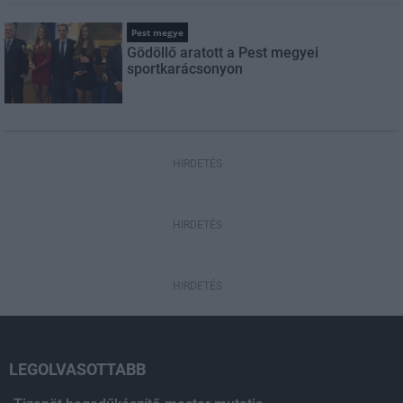
Pest megye
Gödöllő aratott a Pest megyei
sportkarácsonyon
HIRDETÉS
HIRDETÉS
HIRDETÉS
LEGOLVASOTTABB