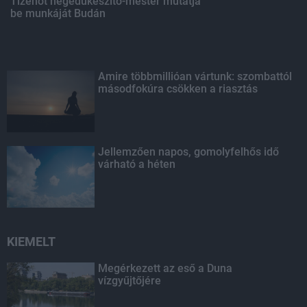
Tizenöt hegedűkészítő-mester mutatja
be munkáját Budán
Amire többmillióan vártunk: szombattól
másodfokúra csökken a riasztás
Jellemzően napos, gomolyfelhős idő
várható a héten
KIEMELT
Megérkezett az eső a Duna
vízgyűjtőjére