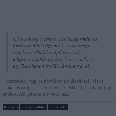
A közlemény szerint a szemléletformáló és
újrahasználati központok, a lakossági
szelektív hulladékgyűjtő-udvarok, a
telefonos ügyfélszolgálat és a személyes
ügyfélszolgálati irodák zárva tartanak.
Hozzátették, hogy csütörtökön a hulladékszállítást a
szokásos program szerint végzik, ekkor már valamennyi
említett szolgáltatás elérhető lesz.
Országos
szemétszállítás
március 15