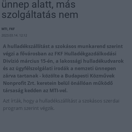
ünnep alatt, más
szolgáltatás nem
MTI, FKF
2023.03.14. 12:12
A hulladékszállítást a szokásos munkarend szerint
végzi a fővárosban az FKF Hulladékgazdálkodási
Divízió március 15-én, a lakossági hulladékudvarok
és az ügyfélszolgálati irodák a nemzeti ünnepen
zárva tartanak - közölte a Budapesti Közművek
Nonprofit Zrt. keretein belül önállóan működő
társaság kedden az MTI-vel.
Azt írták, hogy a hulladékszállítást a szokásos szerdai
program szerint végzik.