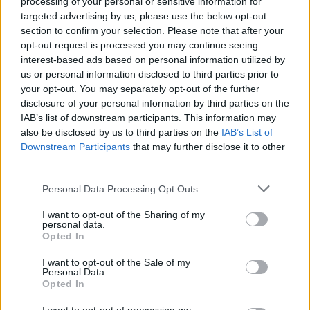
processing of your personal or sensitive information for
targeted advertising by us, please use the below opt-out
Másfélszeresére bővítik
section to confirm your selection. Please note that after your
Hódmezővásárhely jó hírű református
opt-out request is processed you may continue seeing
iskoláját
interest-based ads based on personal information utilized by
us or personal information disclosed to third parties prior to
your opt-out. You may separately opt-out of the further
disclosure of your personal information by third parties on the
IAB’s list of downstream participants. This information may
also be disclosed by us to third parties on the
IAB’s List of
AJÁNLJUK MÉG
Downstream Participants
that may further disclose it to other
third parties.
Országos
Personal Data Processing Opt Outs
I want to opt-out of the Sharing of my
personal data.
Opted In
I want to opt-out of the Sale of my
Personal Data.
Opted In
Megérkezett az eső a Duna vízgyűjtőjére