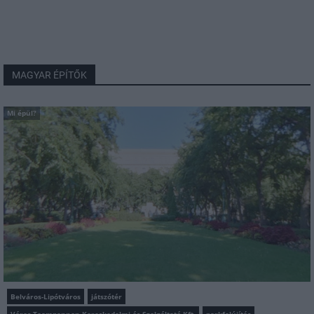
MAGYAR ÉPÍTŐK
Mi épül?
Belváros-Lipótváros
játszótér
Város-Teampannon Kereskedelmi és Szolgáltató Kft.
parkfelújítás