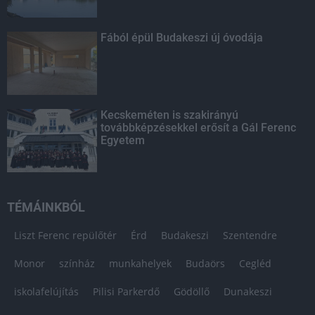
Fából épül Budakeszi új óvodája
Kecskeméten is szakirányú
továbbképzésekkel erősít a Gál Ferenc
Egyetem
TÉMÁINKBÓL
Liszt Ferenc repülőtér
Érd
Budakeszi
Szentendre
Monor
színház
munkahelyek
Budaörs
Cegléd
iskolafelújítás
Pilisi Parkerdő
Gödöllő
Dunakeszi