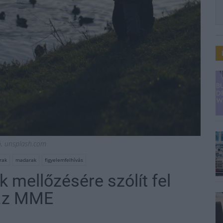
ió, unsplash.com
rak
madarak
figyelemfelhívás
 mellőzésére szólít fel
 az MME