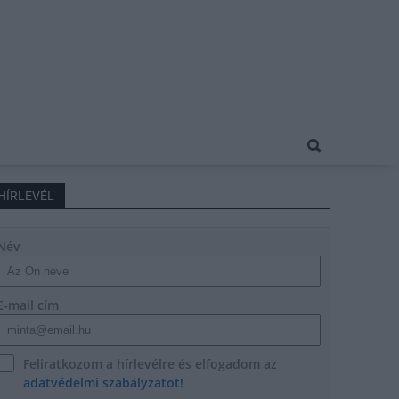
HÍRLEVÉL
Név
E-mail cím
Feliratkozom a hírlevélre és elfogadom az
adatvédelmi szabályzatot!