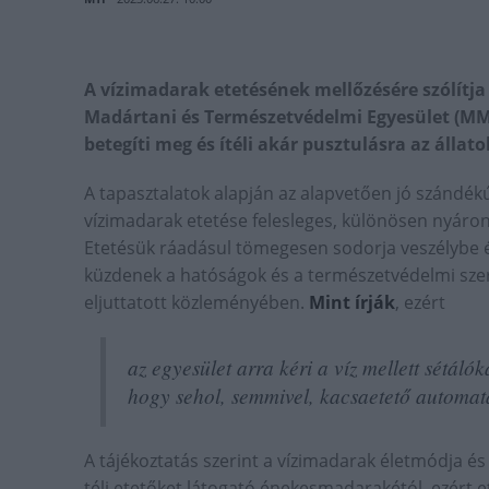
A vízimadarak etetésének mellőzésére szólítja
Madártani és Természetvédelmi Egyesület (MM
betegíti meg és ítéli akár pusztulásra az állato
A tapasztalatok alapján az alapvetően jó szándé
vízimadarak etetése felesleges, különösen nyáron
Etetésük ráadásul tömegesen sodorja veszélybe és 
küzdenek a hatóságok és a természetvédelmi szer
eljuttatott közleményében.
Mint írják
, ezért
az egyesület arra kéri a víz mellett sétáló
hogy sehol, semmivel, kacsaetető automatá
A tájékoztatás szerint a vízimadarak életmódja és 
téli etetőket látogató énekesmadarakétól, ezért e