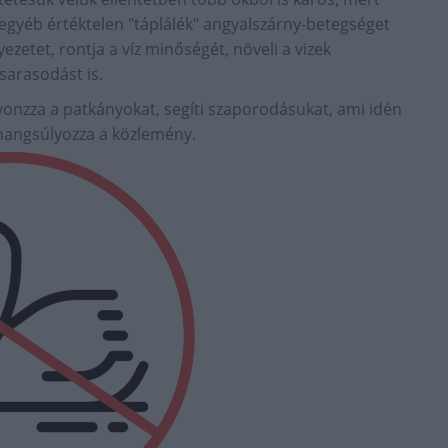
 egyéb értéktelen "táplálék" angyalszárny-betegséget
zetet, rontja a víz minőségét, növeli a vizek
sarasodást is.
 vonzza a patkányokat, segíti szaporodásukat, ami idén
hangsúlyozza a közlemény.