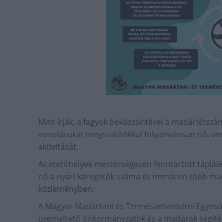
Mint írják, a fagyok beköszöntével a madárlétsz
vonulásukat megszakítókkal folyamatosan nő, ami
aktivitását.
Az etetőhelyek mesterségesen fenntartott táplálé
nő a nyári kéregetők száma és immáron több madá
közleményben.
A Magyar Madártani és Természetvédelmi Egyesüle
üzemeltető önkormányzatok és a madarak segítése