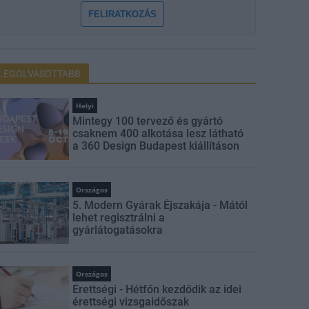
FELIRATKOZÁS
LEGOLVASOTTABB
Helyi
Mintegy 100 tervező és gyártó
csaknem 400 alkotása lesz látható
a 360 Design Budapest kiállításon
Országos
5. Modern Gyárak Éjszakája - Mától
lehet regisztrálni a
gyárlátogatásokra
Országos
Érettségi - Hétfőn kezdődik az idei
érettségi vizsgaidőszak