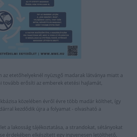
ám az etetőhelyeknél nyüzsgő madarak látványa miatt a
 tovább erősíti az emberek etetési hajlamát,
kbázisa közelében évről évre több madár költhet, így
rral kezdődik újra a folyamat - olvasható a
t a lakosság tájékoztatása, a strandokat, sétányokat
 érdekében elkészített egy ingyenesen letölthető,