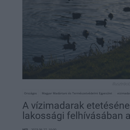
Illusztrác
Országos
Magyar Madártani és Természetvédelmi Egyesület
vizimada
A vízimadarak etetésének
lakossági felhívásában
MTI
2023.06.27. 10:00