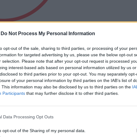
erte küzdenek a vízimadarak etetése ellen, ami az egyik legrosszabb
én vadon élő állatokkal tehetünk.
-
Do Not Process My Personal Information
to opt-out of the sale, sharing to third parties, or processing of your per
tő problémaspirálként jelentkezik
formation for targeted advertising by us, please use the below opt-out s
r selection. Please note that after your opt-out request is processed y
eing interest-based ads based on personal information utilized by us or
disclosed to third parties prior to your opt-out. You may separately opt-
em vonulnak el, így az emberek, látva az
losure of your personal information by third parties on the IAB’s list of
ett vagy már beteg, röpképtelen madarat,
. This information may also be disclosed by us to third parties on the
IA
sben.
Participants
that may further disclose it to other third parties.
l Data Processing Opt Outs
o opt-out of the Sharing of my personal data.