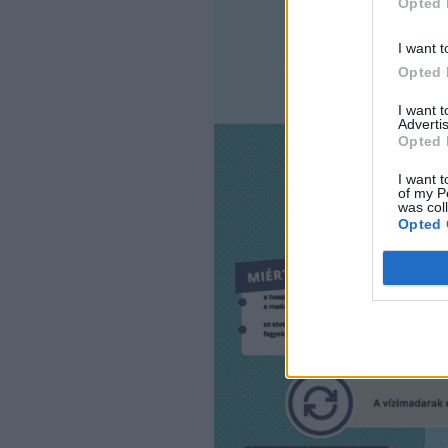
Opted 
I want t
Opted 
I want 
Advertis
Opted 
I want t
of my P
was col
Opted 