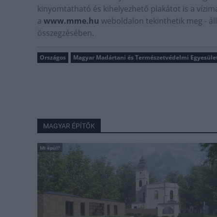
kinyomtatható és kihelyezhető plakátot is a vízi
a
www.mme.hu
weboldalon tekinthetik meg - áll
összegzésében.
Országos
Magyar Madártani és Természetvédelmi Egyesüle
MAGYAR ÉPÍTŐK
Mi épül?