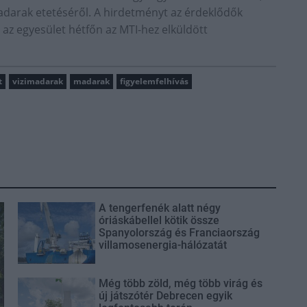
madarak etetéséről. A hirdetményt az érdeklődők
 az egyesület hétfőn az MTI-hez elküldött
t
vizimadarak
madarak
figyelemfelhívás
A tengerfenék alatt négy
óriáskábellel kötik össze
Spanyolország és Franciaország
villamosenergia-hálózatát
Még több zöld, még több virág és
új játszótér Debrecen egyik