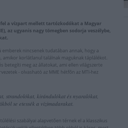
 fel a vízpart mellett tartózkodókat a Magyar
E), az ugyanis nagy tömegben sodorja veszélybe,
kat.
kú emberek nincsenek tudatában annak, hogy a
, amikor korlátlanul találnak maguknak táplálékot.
betegíti meg az állatokat, ami ellen világszerte
vezetek - olvasható az MME hétfőn az MTI-hez
kat, strandolókat, kirándulókat és nyaralókat,
kból se etessék a vízimadarakat.
túlélési szabályai alapvetően térnek el a klasszikus
tetésük velük ellentétben több okból is káros, mert