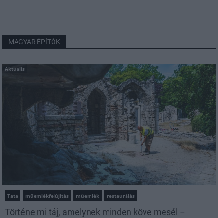
MAGYAR ÉPÍTŐK
Aktuális
Tata
műemlékfelújítás
műemlék
restaurálás
Történelmi táj, amelynek minden köve mesél –