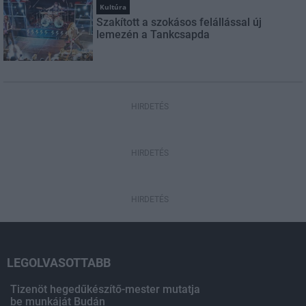
Kultúra
Szakított a szokásos felállással új
lemezén a Tankcsapda
HIRDETÉS
HIRDETÉS
HIRDETÉS
LEGOLVASOTTABB
Tizenöt hegedűkészítő-mester mutatja
be munkáját Budán