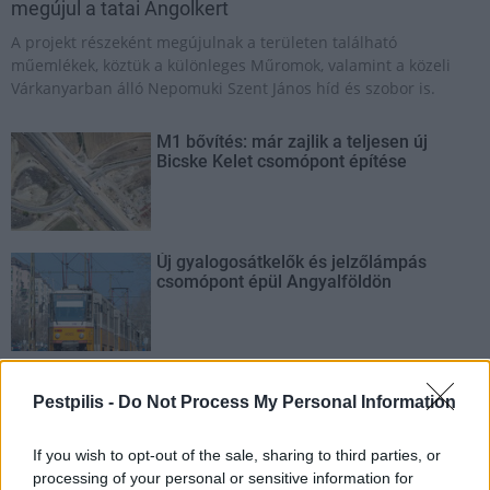
megújul a tatai Angolkert
A projekt részeként megújulnak a területen található
műemlékek, köztük a különleges Műromok, valamint a közeli
Várkanyarban álló Nepomuki Szent János híd és szobor is.
M1 bővítés: már zajlik a teljesen új
Bicske Kelet csomópont építése
Új gyalogosátkelők és jelzőlámpás
csomópont épül Angyalföldön
Másfélszeresére bővítik
Hódmezővásárhely jó hírű református
Pestpilis -
Do Not Process My Personal Information
iskoláját
If you wish to opt-out of the sale, sharing to third parties, or
processing of your personal or sensitive information for