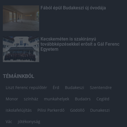
Fából épül Budakeszi új óvodája
Kecskeméten is szakirányú
továbbképzésekkel erősít a Gál Ferenc
Egyetem
TÉMÁINKBÓL
Liszt Ferenc repülőtér
Érd
Budakeszi
Szentendre
Monor
színház
munkahelyek
Budaörs
Cegléd
iskolafelújítás
Pilisi Parkerdő
Gödöllő
Dunakeszi
Vác
jótékonyság