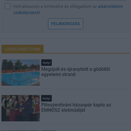
Feliratkozom a hírlevélre és elfogadom az
adatvédelmi
szabályzatot!
FELIRATKOZÁS
LEGOLVASOTTABB
Helyi
Megújult és újranyitott a gödöllői
egyetemi strand
Helyi
Pilisszentiváni házaspár kapta az
ÉMNÖSZ életműdíját