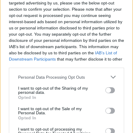
targeted advertising by us, please use the below opt-out
Látványos építési szakasz indult be a
Flórián téri felüljárón
section to confirm your selection. Please note that after your
opt-out request is processed you may continue seeing
interest-based ads based on personal information utilized by
us or personal information disclosed to third parties prior to
your opt-out. You may separately opt-out of the further
disclosure of your personal information by third parties on the
IAB’s list of downstream participants. This information may
AJÁNLJUK MÉG
also be disclosed by us to third parties on the
IAB’s List of
Downstream Participants
that may further disclose it to other
third parties.
Országos
Personal Data Processing Opt Outs
I want to opt-out of the Sharing of my
personal data.
Opted In
I want to opt-out of the Sale of my
Personal Data.
Megérkezett az eső a Duna vízgyűjtőjére
Opted In
I want to opt-out of processing my