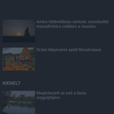
Amire többmillióan vártunk: szombattól
másodfokúra csökken a riasztás
Óriási tökpiramis épült Rácalmáson
KIEMELT
Megérkezett az eső a Duna
vízgyűjtőjére