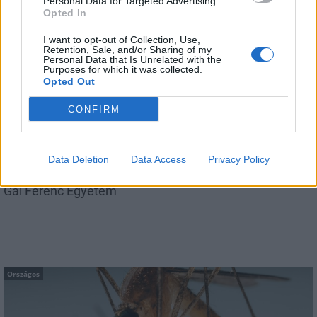
Personal Data for Targeted Advertising.
Opted In
I want to opt-out of Collection, Use,
Retention, Sale, and/or Sharing of my
Országos
Personal Data that Is Unrelated with the
Purposes for which it was collected.
Opted Out
CONFIRM
Data Deletion
Data Access
Privacy Policy
Kecskeméten is szakirányú továbbképzésekkel erősít a
Gál Ferenc Egyetem
Országos