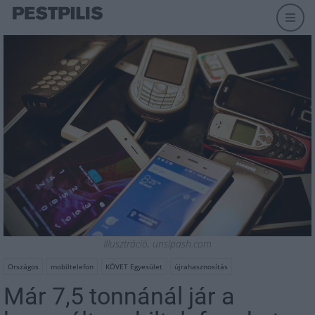
Illusztráció, unslpash.com
Országos
mobiltelefon
KÖVET Egyesület
újrahasznosítás
Már 7,5 tonnánál jár a