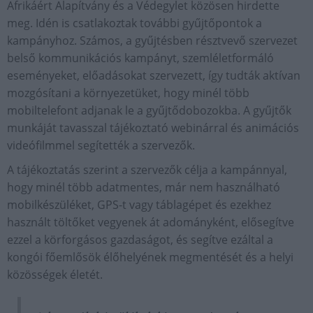
Afrikáért Alapítvány és a Védegylet közösen hirdette
meg. Idén is csatlakoztak további gyűjtőpontok a
kampányhoz. Számos, a gyűjtésben résztvevő szervezet
belső kommunikációs kampányt, szemléletformáló
eseményeket, előadásokat szervezett, így tudták aktívan
mozgósítani a környezetüket, hogy minél több
mobiltelefont adjanak le a gyűjtődobozokba. A gyűjtők
munkáját tavasszal tájékoztató webinárral és animációs
videófilmmel segítették a szervezők.
A tájékoztatás szerint a szervezők célja a kampánnyal,
hogy minél több adatmentes, már nem használható
mobilkészüléket, GPS-t vagy táblagépet és ezekhez
használt töltőket vegyenek át adományként, elősegítve
ezzel a körforgásos gazdaságot, és segítve ezáltal a
kongói főemlősök élőhelyének megmentését és a helyi
közösségek életét.