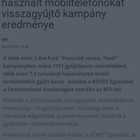
használt mobiltelefonokat
visszagyűjtő kampány
eredménye
MTI
2023.09.06. 15:48
A több mint 5 éve futó "Passzold vissza, Tesó!"
kampányban mára 1111 gyűjtőpont részvételével,
több mint 7,5 tonnányi használaton kívüli
mobiltelefon gyűlt össze - közölte a KÖVET Egyesület
a Fenntartható Gazdaságért szerdán az MTI-vel.
Közölték: a 2023 tavaszán visszagyűjtött mobiltelefonok
mennyisége 115 gyűjtőponton 1524 kilogramm. A
szervezők elégedettek az eredménnyel és köszönik a
gyűjtésben résztvevők munkáját.
A kampányt a Jane Goodall Intézet, a KÖVET Egyesület, az