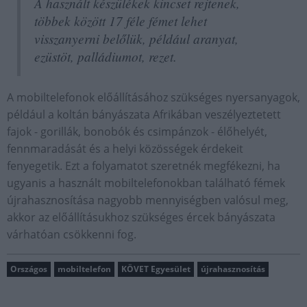
A használt készülékek kincset rejtenek,
többek között 17 féle fémet lehet
visszanyerni belőlük, például aranyat,
ezüstöt, palládiumot, rezet.
A mobiltelefonok előállításához szükséges nyersanyagok,
például a koltán bányászata Afrikában veszélyeztetett
fajok - gorillák, bonobók és csimpánzok - élőhelyét,
fennmaradását és a helyi közösségek érdekeit
fenyegetik. Ezt a folyamatot szeretnék megfékezni, ha
ugyanis a használt mobiltelefonokban található fémek
újrahasznosítása nagyobb mennyiségben valósul meg,
akkor az előállításukhoz szükséges ércek bányászata
várhatóan csökkenni fog.
Országos
mobiltelefon
KÖVET Egyesület
újrahasznosítás