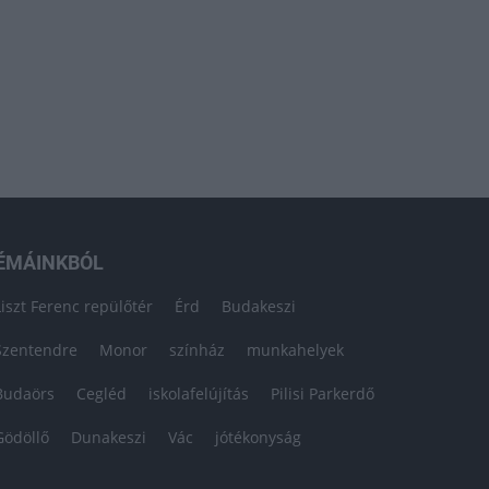
ÉMÁINKBÓL
Liszt Ferenc repülőtér
Érd
Budakeszi
Szentendre
Monor
színház
munkahelyek
Budaörs
Cegléd
iskolafelújítás
Pilisi Parkerdő
Gödöllő
Dunakeszi
Vác
jótékonyság