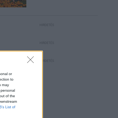
HIRDETÉS
HIRDETÉS
HIRDETÉS
sonal or
ection to
ou may
 personal
out of the
 downstream
B’s List of