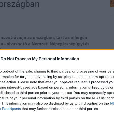
 országban
centrációja az országban, tart az allergén
 - olvasható a Nemzeti Népegészségügyi és
ben.
-
Do Not Process My Personal Information
yenként magas koncentrációban van jelen, a
et érhet el. Országosan alacsony koncentrációban
to opt-out of the sale, sharing to third parties, or processing of your per
, a kenderfélék, az útifű, a lórom, az
formation for targeted advertising by us, please use the below opt-out s
s pollenje - írták.
r selection. Please note that after your opt-out request is processed y
eing interest-based ads based on personal information utilized by us or
disclosed to third parties prior to your opt-out. You may separately opt-
még előfordul a levegőben a ciprus- és
losure of your personal information by third parties on the IAB’s list of
virágpora. A kültéri allergén gombák közül az
. This information may also be disclosed by us to third parties on the
IA
 az Epicoccumé az alacsony-közepes
Participants
that may further disclose it to other third parties.