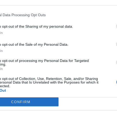
l Data Processing Opt Outs
o opt-out of the Sharing of my personal data.
In
o opt-out of the Sale of my Personal Data.
In
to opt-out of processing my Personal Data for Targeted
ing.
In
Új gyalogosátkelők és jelzőlámpás
csomópont épül Angyalföldön
o opt-out of Collection, Use, Retention, Sale, and/or Sharing
ersonal Data that Is Unrelated with the Purposes for which it
lected.
Out
Másfélszeresére bővítik
CONFIRM
Hódmezővásárhely jó hírű
református iskoláját