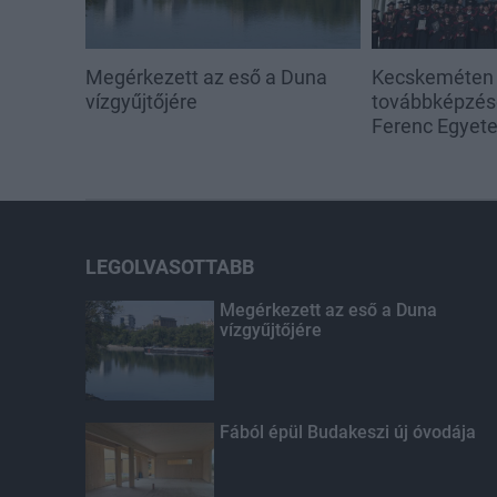
Megérkezett az eső a Duna
Kecskeméten i
vízgyűjtőjére
továbbképzése
Ferenc Egyet
LEGOLVASOTTABB
Megérkezett az eső a Duna
vízgyűjtőjére
Fából épül Budakeszi új óvodája