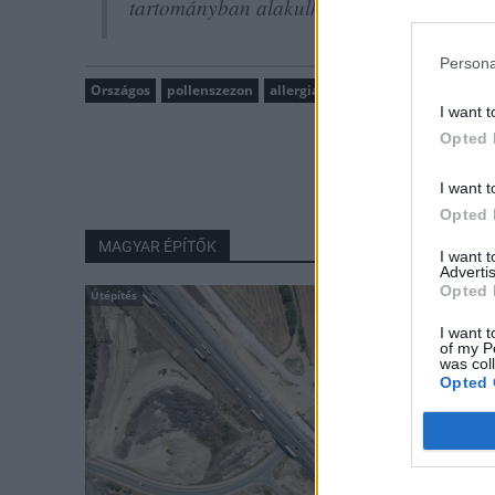
tartományban alakulhat.
Persona
Országos
pollenszezon
allergia
parlagfű
I want t
Opted 
I want t
Opted 
MAGYAR ÉPÍTŐK
I want 
Advertis
Opted 
Útépítés
I want t
of my P
was col
Opted 