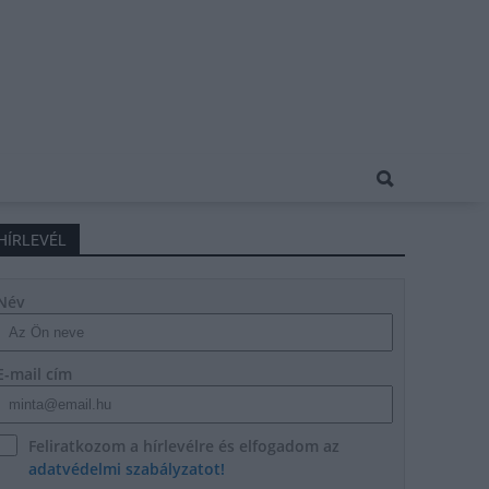
HÍRLEVÉL
Név
E-mail cím
Feliratkozom a hírlevélre és elfogadom az
adatvédelmi szabályzatot!