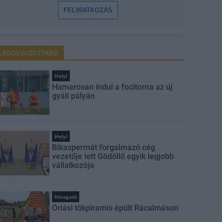
FELIRATKOZÁS
LEGOLVASOTTABB
Helyi
Hamarosan indul a focitorna az új
gyáli pályán
Helyi
Bikaspermát forgalmazó cég
vezetője lett Gödöllő egyik legjobb
vállalkozója
Hívogató
Óriási tökpiramis épült Rácalmáson