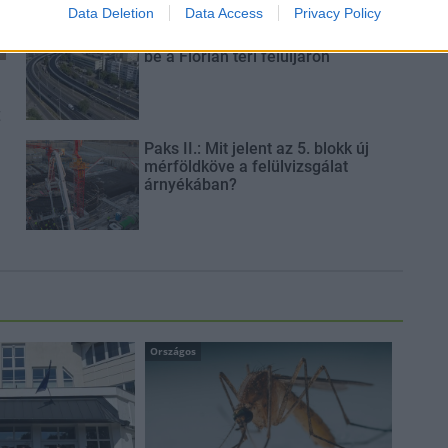
Data Deletion
Data Access
Privacy Policy
Látványos építési szakasz indult
be a Flórián téri felüljárón
t
Paks II.: Mit jelent az 5. blokk új
mérföldköve a felülvizsgálat
árnyékában?
Országos