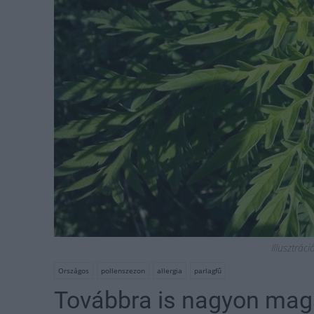
Illusztrác
Országos
pollenszezon
allergia
parlagfű
Továbbra is nagyon mag