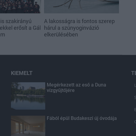
s szakirányú
A lakosságra is fontos szerep
kkel erősít a Gál
hárul a szúnyoginvázió
em
elkerülésében
KIEMELT
T
Megérkezett az eső a Duna
vízgyűjtőjére
Fából épül Budakeszi új óvodája