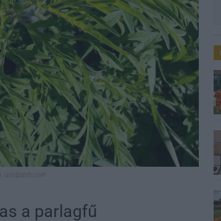
ió, unslpash.com
as a parlagfű