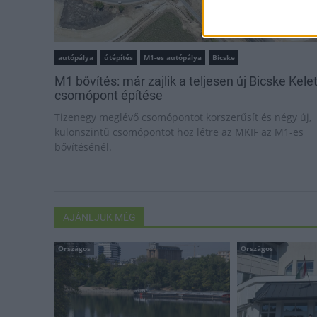
autópálya
útépítés
M1-es autópálya
Bicske
M1 bővítés: már zajlik a teljesen új Bicske Kele
csomópont építése
Tizenegy meglévő csomópontot korszerűsít és négy új,
különszintű csomópontot hoz létre az MKIF az M1-es
bővítésénél.
AJÁNLJUK MÉG
Országos
Országos