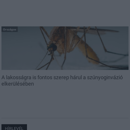
Országos
A lakosságra is fontos szerep hárul a szúnyoginvázió
elkerülésében
HÍRLEVÉL