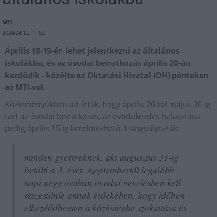
MTI
2024.04.12. 11:02
Április 18-19-én lehet jelentkezni az általános
iskolákba, és az óvodai beiratkozás április 20-án
kezdődik - közölte az Oktatási Hivatal (OH) pénteken
az MTI-vel.
Közleményükben azt írták, hogy április 20-tól május 20-ig
tart az óvodai beiratkozás, az óvodakezdés halasztása
pedig április 15-ig kérelmezhető. Hangsúlyozták:
minden gyermeknek, aki augusztus 31-ig
betölti a 3. évét, szeptembertől legalább
napi négy órában óvodai nevelésben kell
részesülnie annak érdekében, hogy időben
elkezdődhessen a közösségbe szoktatása és