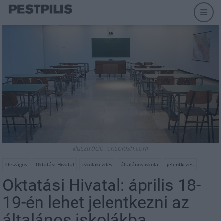
Illusztráció, unsplash.com
Országos
Oktatási Hivatal
iskolakezdés
általános iskola
jelentkezés
Oktatási Hivatal: április 18-
19-én lehet jelentkezni az
általános iskolákba