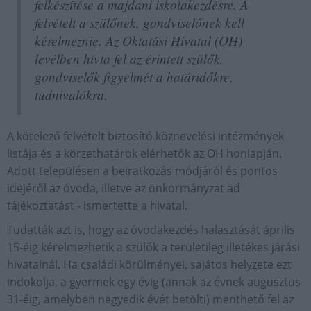
felkészítése a majdani iskolakezdésre. A
felvételt a szülőnek, gondviselőnek kell
kérelmeznie. Az Oktatási Hivatal (OH)
levélben hívta fel az érintett szülők,
gondviselők figyelmét a határidőkre,
tudnivalókra.
A kötelező felvételt biztosító köznevelési intézmények
listája és a körzethatárok elérhetők az OH honlapján.
Adott településen a beiratkozás módjáról és pontos
idejéről az óvoda, illetve az önkormányzat ad
tájékoztatást - ismertette a hivatal.
Tudatták azt is, hogy az óvodakezdés halasztását április
15-éig kérelmezhetik a szülők a területileg illetékes járási
hivatalnál. Ha családi körülményei, sajátos helyzete ezt
indokolja, a gyermek egy évig (annak az évnek augusztus
31-éig, amelyben negyedik évét betölti) menthető fel az