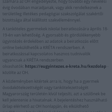
számára az OH engedélyezte, hogy további egy nevelési
évig óvodában maradjanak, vagy akik rendelkeznek a
területileg illetékes pedagógiai szakszolgálat szakértői
bizottsága által kiállított szakvéleménnyel.
A tanköteles gyermekek iskolai beiratkozására április 18-
19-én van lehetőség. A gyorsabb és gördülékenyebb
ügyintézés érdekében az adatok a beiratkozás előtt
online beküldhetők a KRÉTA rendszerben. A
beiratkozással kapcsolatos hasznos tudnivalók
ugyancsak a KRÉTA rendszerben
olvashatók:
https://eugyintezes.e-kreta.hu/kezdolap
-
közölte az OH.
A közleményben kitértek arra is, hogy ha a gyermek
óvodakötelezettségét vagy tankötelezettségét
Magyarország területén kívül teljesíti, azt a szülőnek be
kell jelentenie a hivatalnak. A bejelentéshez használható
űrlap elérhető az OH honlapján, és elküldhető