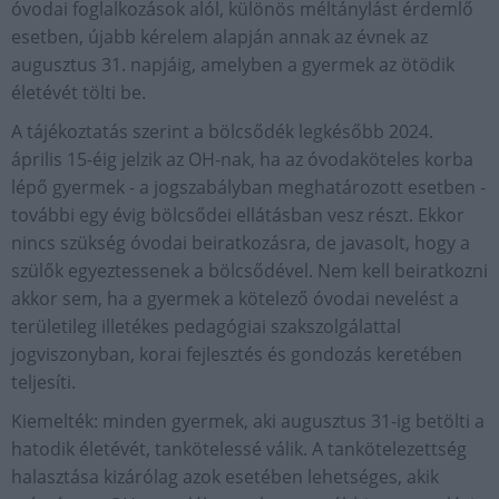
óvodai foglalkozások alól, különös méltánylást érdemlő
esetben, újabb kérelem alapján annak az évnek az
augusztus 31. napjáig, amelyben a gyermek az ötödik
életévét tölti be.
A tájékoztatás szerint a bölcsődék legkésőbb 2024.
április 15-éig jelzik az OH-nak, ha az óvodaköteles korba
lépő gyermek - a jogszabályban meghatározott esetben -
további egy évig bölcsődei ellátásban vesz részt. Ekkor
nincs szükség óvodai beiratkozásra, de javasolt, hogy a
szülők egyeztessenek a bölcsődével. Nem kell beiratkozni
akkor sem, ha a gyermek a kötelező óvodai nevelést a
területileg illetékes pedagógiai szakszolgálattal
jogviszonyban, korai fejlesztés és gondozás keretében
teljesíti.
Kiemelték: minden gyermek, aki augusztus 31-ig betölti a
hatodik életévét, tankötelessé válik. A tankötelezettség
halasztása kizárólag azok esetében lehetséges, akik