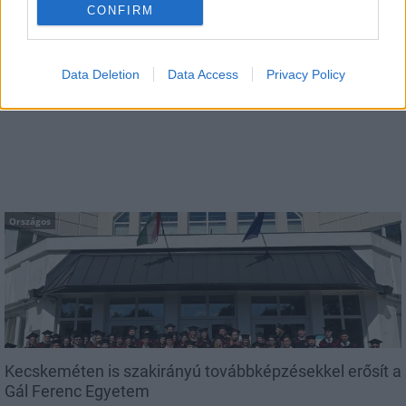
CONFIRM
Data Deletion
Data Access
Privacy Policy
Megérkezett az eső a Duna vízgyűjtőjére
Országos
Kecskeméten is szakirányú továbbképzésekkel erősít a
Gál Ferenc Egyetem