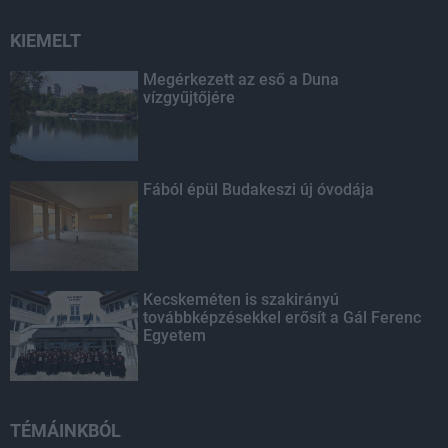
KIEMELT
Megérkezett az eső a Duna
vízgyűjtőjére
Fából épül Budakeszi új óvodája
Kecskeméten is szakirányú
továbbképzésekkel erősít a Gál Ferenc
Egyetem
TÉMÁINKBÓL