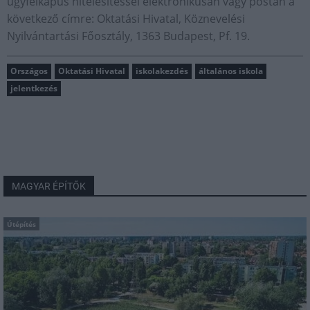
ügyfélkapus hitelesítéssel elektronikusan vagy postán a
következő címre: Oktatási Hivatal, Köznevelési
Nyilvántartási Főosztály, 1363 Budapest, Pf. 19.
Országos
Oktatási Hivatal
iskolakezdés
általános iskola
jelentkezés
MAGYAR ÉPÍTŐK
Útépítés