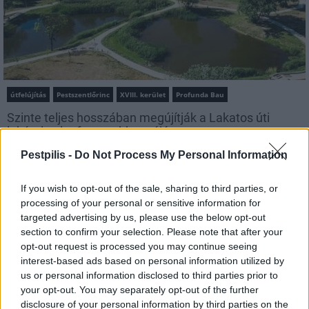
útfelújítás
Pestszentlőrinc
XVIII. kerület
Profunda Bau
Szinte teljes hosszában megújítják a Lakatos úti
lakótelep legfontosabb utcáját
Pestszentlőrinc egyik első lakótelepén kanyarog a Dolgozó utca,
Pestpilis -
Do Not Process My Personal Information
amelynek komplex burkolatmegújításáért felel a Profunda Bau.
If you wish to opt-out of the sale, sharing to third parties, or
Új vízáteresztő burkolatú parkolók
processing of your personal or sensitive information for
épülnek Zuglóban – helyben tartják a
targeted advertising by us, please use the below opt-out
csapadékvizet
section to confirm your selection. Please note that after your
opt-out request is processed you may continue seeing
interest-based ads based on personal information utilized by
us or personal information disclosed to third parties prior to
Nem az üres, hanem az okosan működő
épület energiatakarékos
your opt-out. You may separately opt-out of the further
disclosure of your personal information by third parties on the