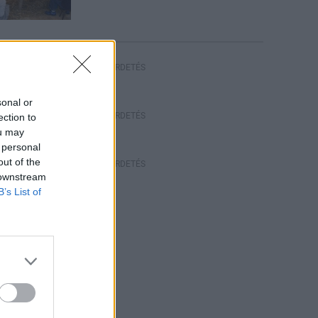
HIRDETÉS
sonal or
HIRDETÉS
ection to
ou may
 personal
out of the
HIRDETÉS
 downstream
B’s List of