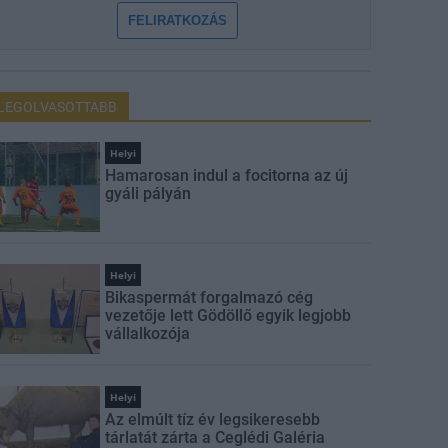
FELIRATKOZÁS
LEGOLVASOTTABB
Helyi
Hamarosan indul a focitorna az új
gyáli pályán
Helyi
Bikaspermát forgalmazó cég
vezetője lett Gödöllő egyik legjobb
vállalkozója
Helyi
Az elmúlt tíz év legsikeresebb
tárlatát zárta a Ceglédi Galéria