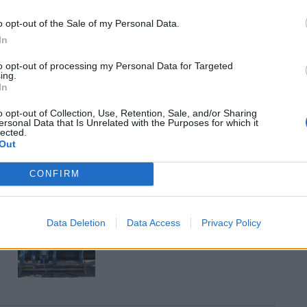
be a Flórián téri felüljárón
o opt-out of the Sale of my Personal Data.
In
to opt-out of processing my Personal Data for Targeted
Paks II.: Mit jelent az 5. blokk új
ing.
mérföldköve a felülvizsgálat
In
árnyékában?
o opt-out of Collection, Use, Retention, Sale, and/or Sharing
ersonal Data that Is Unrelated with the Purposes for which it
lected.
Out
Elkészült a Liszt Ferenc repülőtér
közelében lévő logisztikai bázis út-
és közműhálózatának fejlesztése
CONFIRM
Látlelet a hazai víziközművekről?
Data Deletion
Data Access
Privacy Policy
Egyetlen, fél évszázados
vezetéken múlt Bicske vízellátása