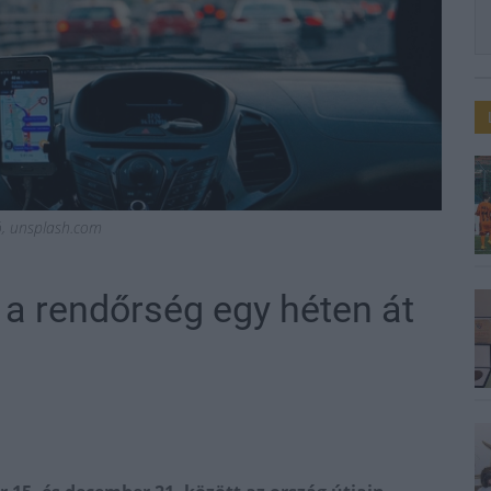
ió, unsplash.com
t a rendőrség egy héten át