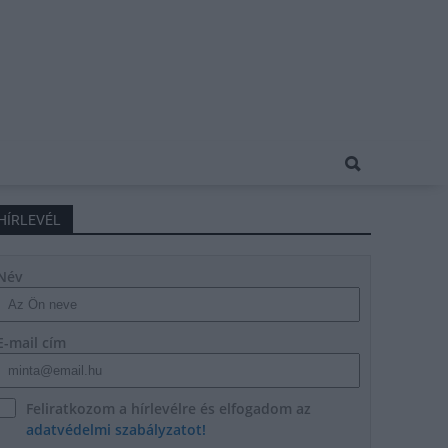
HÍRLEVÉL
Név
E-mail cím
Feliratkozom a hírlevélre és elfogadom az
adatvédelmi szabályzatot!