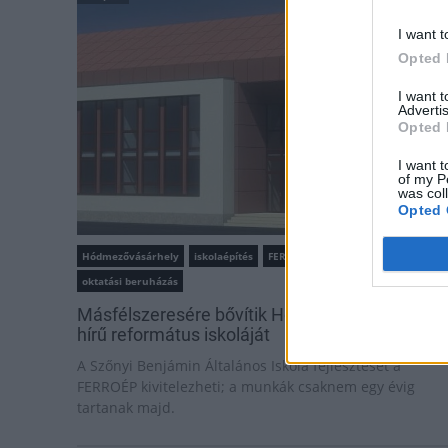
I want t
Opted 
I want 
Advertis
Opted 
I want t
of my P
was col
Opted 
Hódmezővásárhely
iskolaépítés
FERROÉP Zrt.
oktatási beruházás
Másfélszeresére bővítik Hódmezővásárhely jó
hírű református iskoláját
A Szőnyi Benjámin Általános Iskola fejlesztését a
FERROÉP kivitelezheti; a munkák csaknem egy évig
tartanak majd.