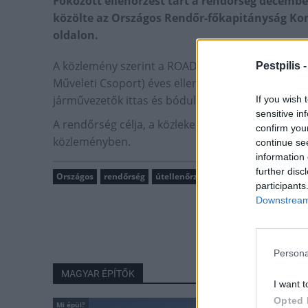
Fokozott ellenőrzést tart a rendőrség december
közölte az Országos Rendőr-főkapitányság Ko
oldalon.
A közlemény szerint a ROADPOL Operational Grou
Pestpilis 
Műveleti Csoport) éves ellenőrzési terve alapján
járművezetők ittas és bódult állapotának közúti el
If you wish 
sensitive in
A rendőrség célja, a közlekedésbiztonsági helyzet 
confirm you
közleményben.
continue se
information 
further disc
Országos
rendőrség
útellenőrzés
közlekedés
participants
Downstream 
Persona
MAGYAR ÉPÍTŐK
I want t
Opted 
Mi épül?