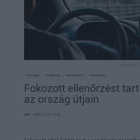
Illusztrác
Országos
rendőrség
útellenőrzés
közlekedés
Fokozott ellenőrzést tar
az ország útjain
mti
2025.12.13. 13:36