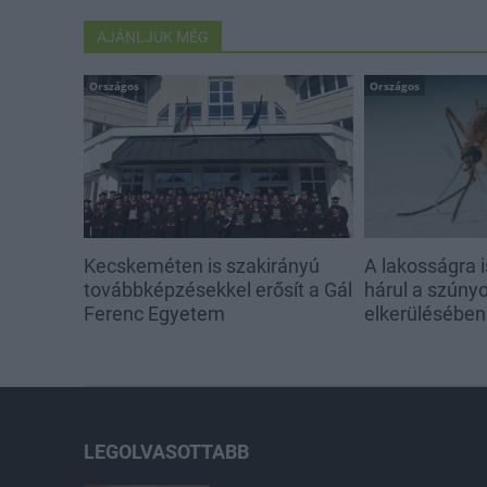
AJÁNLJUK MÉG
Országos
Országos
Kecskeméten is szakirányú
A lakosságra i
továbbképzésekkel erősít a Gál
hárul a szúny
Ferenc Egyetem
elkerülésében
LEGOLVASOTTABB