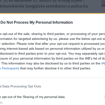
 15. és december 21. között az ország útjain -
mmunikációs Szolgálata szombaton a police.hu
p (Európai Közlekedésrendészeti Szervek Hálózata
-
Do Not Process My Personal Information
, a rendőrség Magyarország egész területén a
lenőrzését végzi.
to opt-out of the sale, sharing to third parties, or processing of your per
formation for targeted advertising by us, please use the below opt-out s
javítása, a balesetek megelőzése - áll a
r selection. Please note that after your opt-out request is processed y
eing interest-based ads based on personal information utilized by us or
disclosed to third parties prior to your opt-out. You may separately opt-
losure of your personal information by third parties on the IAB’s list of
. This information may also be disclosed by us to third parties on the
IA
Participants
that may further disclose it to other third parties.
l Data Processing Opt Outs
o opt-out of the Sharing of my personal data.
In
Látványos építési szakasz indult