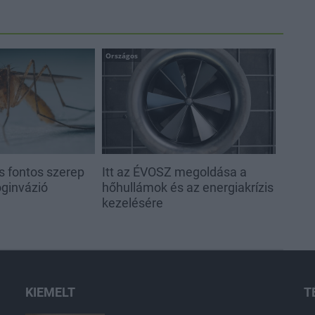
Országos
s fontos szerep
Itt az ÉVOSZ megoldása a
oginvázió
hőhullámok és az energiakrízis
kezelésére
KIEMELT
T