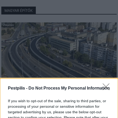
MAGYAR ÉPÍTŐK
Útépítés
Pestpilis -
Do Not Process My Personal Information
HE-DO
BKK
KM Építő Kft.
Főmterv Mérnöki Tervező Zrt.
If you wish to opt-out of the sale, sharing to third parties, or
Látványos építési szakasz indult be a Flórián téri
processing of your personal or sensitive information for
felüljárón
targeted advertising by us, please use the below opt-out
A tartós nyári hőség jelentős kihívás elé állítja a KM Építőt,
section to confirm your selection. Please note that after your