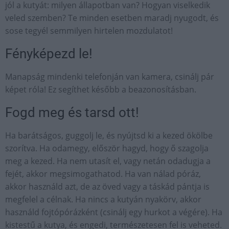
jól a kutyát: milyen állapotban van? Hogyan viselkedik
veled szemben? Te minden esetben maradj nyugodt, és
sose tegyél semmilyen hirtelen mozdulatot!
Fényképezd le!
Manapság mindenki telefonján van kamera, csinálj pár
képet róla! Ez segíthet később a beazonosításban.
Fogd meg és tarsd ott!
Ha barátságos, guggolj le, és nyújtsd ki a kezed ökölbe
szorítva. Ha odamegy, először hagyd, hogy ő szagolja
meg a kezed. Ha nem utasít el, vagy netán odadugja a
fejét, akkor megsimogathatod. Ha van nálad póráz,
akkor használd azt, de az öved vagy a táskád pántja is
megfelel a célnak. Ha nincs a kutyán nyakörv, akkor
használd fojtópórázként (csinálj egy hurkot a végére). Ha
kistestű a kutya, és engedi, természetesen fel is veheted.