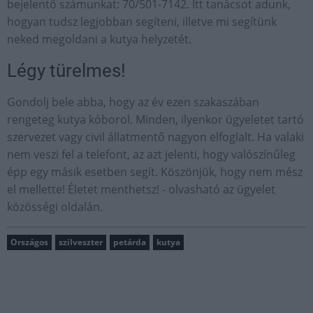
bejelentő számunkat: 70/501-7142. Itt tanácsot adunk,
hogyan tudsz legjobban segíteni, illetve mi segítünk
neked megoldani a kutya helyzetét.
Légy türelmes!
Gondolj bele abba, hogy az év ezen szakaszában
rengeteg kutya kóborol. Minden, ilyenkor ügyeletet tartó
szervezet vagy civil állatmentő nagyon elfoglalt. Ha valaki
nem veszi fel a telefont, az azt jelenti, hogy valószínűleg
épp egy másik esetben segít. Köszönjük, hogy nem mész
el mellette! Életet menthetsz! - olvasható az ügyelet
közösségi oldalán.
Országos
szilveszter
petárda
kutya