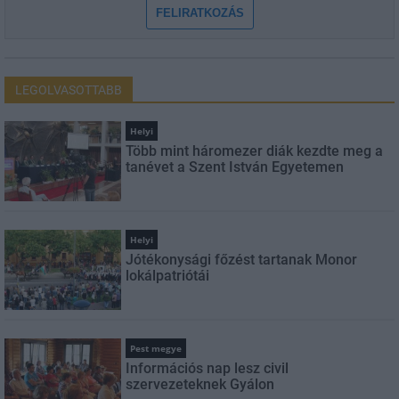
FELIRATKOZÁS
LEGOLVASOTTABB
Helyi
Több mint háromezer diák kezdte meg a
tanévet a Szent István Egyetemen
Helyi
Jótékonysági főzést tartanak Monor
lokálpatriótái
Pest megye
Információs nap lesz civil
szervezeteknek Gyálon