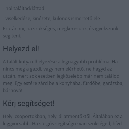
- hol találtad/láttad
- viselkedése, kinézete, különös ismertetőjele
Ezután mi, ha szükséges, megkeresünk, és igyekszünk
segíteni.
Helyezd el!
A talált kutya elhelyezése a legnagyobb probléma. Ha
nincs meg a gazdi, vagy nem elérhető, ne hagyd az
utcán, mert sok esetben legközelebb már nem találod
meg! Egy estére zárd be a konyhába, fürdőbe, garázsba,
bárhová!
Kérj segítséget!
Helyi csoportokban, helyi állatmentőktől. Általában ez a
leggyorsabb. Ha sürgős segítségre van szükséged, hívd