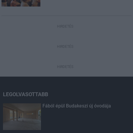
HIRDETÉS
HIRDETÉS
HIRDETÉS
LEGOLVASOTTABB
Fából épül Budakeszi új óvodája