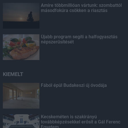
Amire többmillióan vártunk: szombattól
másodfokúra csökken a riasztás
Újabb program segíti a halfogyasztás
népszerűsítését
KIEMELT
Fából épül Budakeszi új óvodája
Kecskeméten is szakirányú
továbbképzésekkel erősít a Gál Ferenc
Egyetem