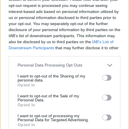
ennek ellenére folyamatosan halad az aszfaltozás.
opt-out request is processed you may continue seeing
interest-based ads based on personal information utilized by
us or personal information disclosed to third parties prior to
Paks II.: Mit jelent az 5. blokk új
mérföldköve a felülvizsgálat
your opt-out. You may separately opt-out of the further
árnyékában?
disclosure of your personal information by third parties on the
IAB’s list of downstream participants. This information may
also be disclosed by us to third parties on the
IAB’s List of
Downstream Participants
that may further disclose it to other
Elkészült a Liszt Ferenc repülőtér
third parties.
közelében lévő logisztikai bázis út- és
közműhálózatának fejlesztése
Personal Data Processing Opt Outs
I want to opt-out of the Sharing of my
personal data.
Látlelet a hazai víziközművekről?
Opted In
Egyetlen, fél évszázados vezetéken
múlt Bicske vízellátása
I want to opt-out of the Sale of my
Personal Data.
Opted In
Épített öröksége megújításával is készül
I want to opt-out of processing my
Mohács a csata ötszázadik
Personal Data for Targeted Advertising.
évfordulójára
Opted In