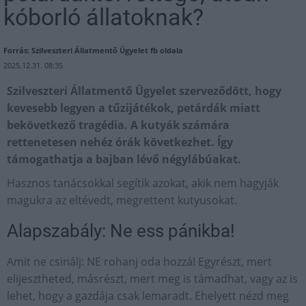
kóborló állatoknak?
Forrás: Szilveszteri Állatmentő Ügyelet fb oldala
2025.12.31. 08:35
Szilveszteri Állatmentő Ügyelet szerveződött, hogy
kevesebb legyen a tűzijátékok, petárdák miatt
bekövetkező tragédia. A kutyák számára
rettenetesen nehéz órák következhet. Így
támogathatja a bajban lévő négylábúakat.
Hasznos tanácsokkal segítik azokat, akik nem hagyják
magukra az eltévedt, megrettent kutyusokat.
Alapszabály: Ne ess pánikba!
Amit ne csinálj: NE rohanj oda hozzá! Egyrészt, mert
elijesztheted, másrészt, mert meg is támadhat, vagy az is
lehet, hogy a gazdája csak lemaradt. Ehelyett nézd meg