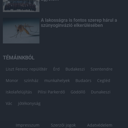
A lakosságra is fontos szerep hárul a
szúnyoginvázió elkerülésében
TÉMÁINKBÓL
Liszt Ferenc repülőtér
Érd
Budakeszi
Szentendre
Monor
színház
munkahelyek
Budaörs
Cegléd
iskolafelújítás
Pilisi Parkerdő
Gödöllő
Dunakeszi
Vác
jótékonyság
Impresszum
Szerzői jogok
Adatvédelem