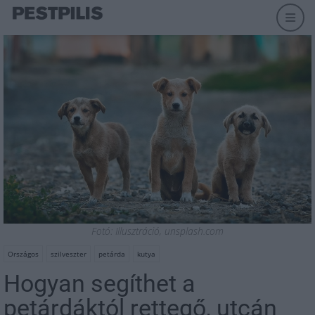
Fotó: Illusztráció, unsplash.com
Országos
szilveszter
petárda
kutya
Hogyan segíthet a
petárdáktól rettegő, utcán