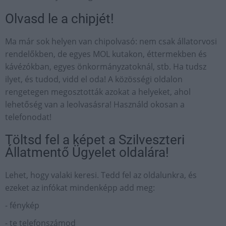
Olvasd le a chipjét!
Ma már sok helyen van chipolvasó: nem csak állatorvosi
rendelőkben, de egyes MOL kutakon, éttermekben és
kávézókban, egyes önkormányzatoknál, stb. Ha tudsz
ilyet, és tudod, vidd el oda! A közösségi oldalon
rengetegen megosztották azokat a helyeket, ahol
lehetőség van a leolvasásra! Használd okosan a
telefonodat!
Töltsd fel a képet a Szilveszteri
Állatmentő Ügyelet oldalára!
Lehet, hogy valaki keresi. Tedd fel az oldalunkra, és
ezeket az infókat mindenképp add meg:
- fénykép
- te telefonszámod