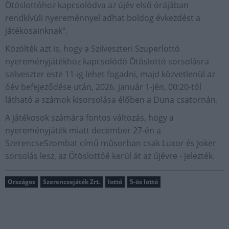
Ötöslottóhoz kapcsolódva az újév első órájában
rendkívüli nyereménnyel adhat boldog évkezdést a
játékosainknak".
Közölték azt is, hogy a Szilveszteri Szuperlottó
nyereményjátékhoz kapcsolódó Ötöslottó sorsolásra
szilveszter este 11-ig lehet fogadni, majd közvetlenül az
óév befejeződése után, 2026. január 1-jén, 00:20-tól
látható a számok kisorsolása élőben a Duna csatornán.
A játékosok számára fontos változás, hogy a
nyereményjáték miatt december 27-én a
SzerencseSzombat című műsorban csak Luxor és Joker
sorsolás lesz, az Ötöslottóé kerül át az újévre - jelezték.
Országos
Szerencsejáték Zrt.
lottó
5-ös lottó