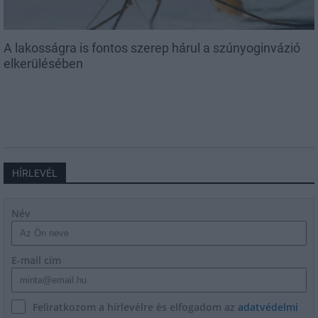
A lakosságra is fontos szerep hárul a szúnyoginvázió
elkerülésében
HÍRLEVÉL
Név
E-mail cím
Feliratkozom a hírlevélre és elfogadom az
adatvédelmi