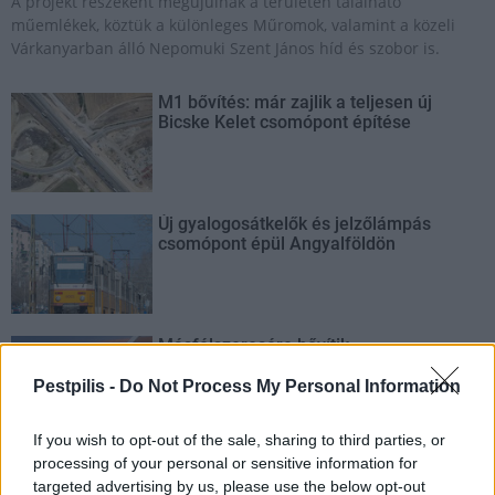
A projekt részeként megújulnak a területen található
műemlékek, köztük a különleges Műromok, valamint a közeli
Várkanyarban álló Nepomuki Szent János híd és szobor is.
M1 bővítés: már zajlik a teljesen új
Bicske Kelet csomópont építése
Új gyalogosátkelők és jelzőlámpás
csomópont épül Angyalföldön
Másfélszeresére bővítik
Hódmezővásárhely jó hírű református
iskoláját
Pestpilis -
Do Not Process My Personal Information
If you wish to opt-out of the sale, sharing to third parties, or
processing of your personal or sensitive information for
Látványos építési szakasz indult be a
Flórián téri felüljárón
targeted advertising by us, please use the below opt-out