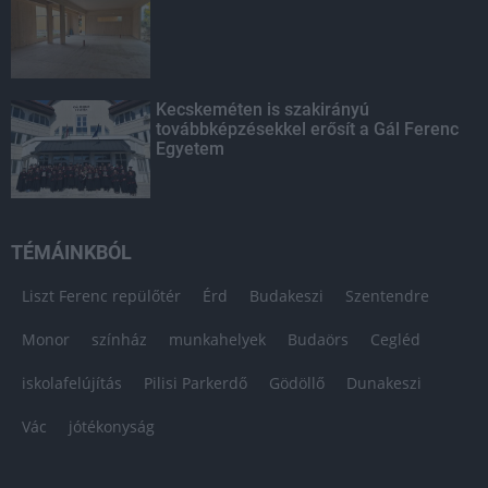
Kecskeméten is szakirányú
továbbképzésekkel erősít a Gál Ferenc
Egyetem
TÉMÁINKBÓL
Liszt Ferenc repülőtér
Érd
Budakeszi
Szentendre
Monor
színház
munkahelyek
Budaörs
Cegléd
iskolafelújítás
Pilisi Parkerdő
Gödöllő
Dunakeszi
Vác
jótékonyság