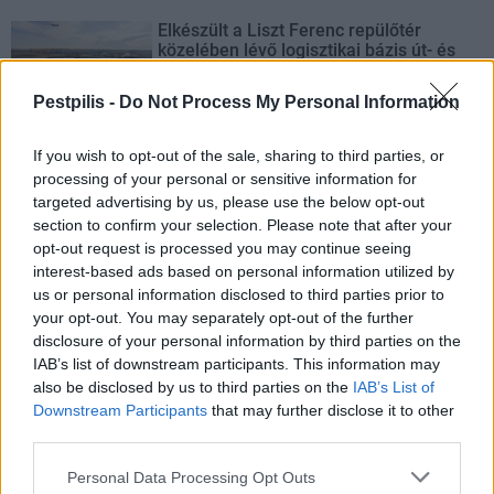
Elkészült a Liszt Ferenc repülőtér
közelében lévő logisztikai bázis út- és
közműhálózatának fejlesztése
Pestpilis -
Do Not Process My Personal Information
Látlelet a hazai víziközművekről?
If you wish to opt-out of the sale, sharing to third parties, or
Egyetlen, fél évszázados vezetéken
processing of your personal or sensitive information for
múlt Bicske vízellátása
targeted advertising by us, please use the below opt-out
section to confirm your selection. Please note that after your
opt-out request is processed you may continue seeing
interest-based ads based on personal information utilized by
Épített öröksége megújításával is készül
Mohács a csata ötszázadik
us or personal information disclosed to third parties prior to
évfordulójára
your opt-out. You may separately opt-out of the further
disclosure of your personal information by third parties on the
IAB’s list of downstream participants. This information may
also be disclosed by us to third parties on the
IAB’s List of
A tengerfenék alatt négy óriáskábellel
Downstream Participants
that may further disclose it to other
kötik össze Spanyolország és
Franciaország villamosenergia-
third parties.
hálózatát
Personal Data Processing Opt Outs