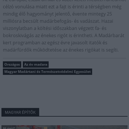
célzó vonulása miatt ezt a fajt is érinti a térségben még
mindig élő hagyományt jelentő, évente mintegy 25
milliósra becsült madárbefogás- és vadászat. Hazai
viszonylatban a költési időszakban végzett fa- és
bokroskivágás az énekes rigót is érintheti. A Madárbarát
kert programban az egész évre javasolt itatók és
madárfürdők működtetése az énekes rigókat is segíti.
Országos
Az év madara
Magyar Madártani és Természetvédelmi Egyesület
MAGYAR ÉPÍTŐK
Mi épül?