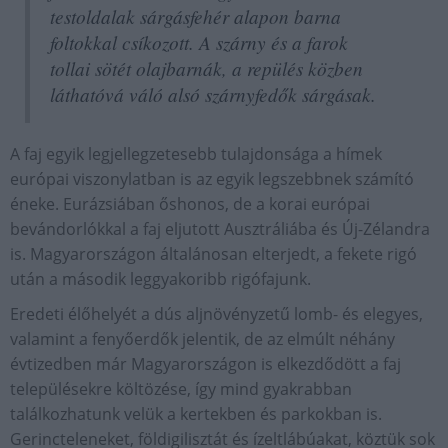
testoldalak sárgásfehér alapon barna
foltokkal csíkozott. A szárny és a farok
tollai sötét olajbarnák, a repülés közben
láthatóvá váló alsó szárnyfedők sárgásak.
A faj egyik legjellegzetesebb tulajdonsága a hímek
európai viszonylatban is az egyik legszebbnek számító
éneke. Eurázsiában őshonos, de a korai európai
bevándorlókkal a faj eljutott Ausztráliába és Új-Zélandra
is. Magyarországon általánosan elterjedt, a fekete rigó
után a második leggyakoribb rigófajunk.
Eredeti élőhelyét a dús aljnövényzetű lomb- és elegyes,
valamint a fenyőerdők jelentik, de az elmúlt néhány
évtizedben már Magyarországon is elkezdődött a faj
településekre költözése, így mind gyakrabban
találkozhatunk velük a kertekben és parkokban is.
Gerincteleneket, földigilisztát és ízeltlábúakat, köztük sok