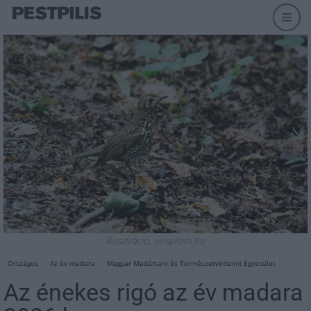
Illusztráció, unsplash.hu
Országos
Az év madara
Magyar Madártani és Természetvédelmi Egyesület
Az énekes rigó az év madara