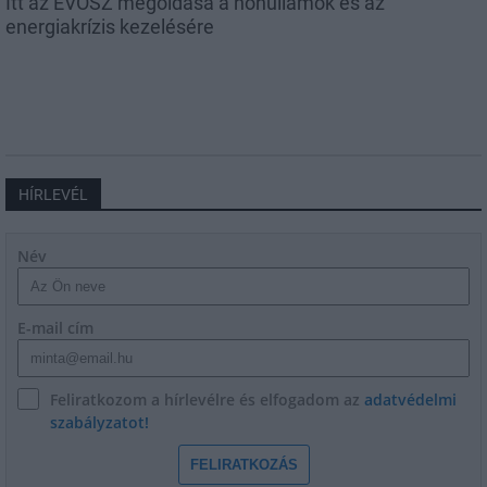
Itt az ÉVOSZ megoldása a hőhullámok és az
energiakrízis kezelésére
HÍRLEVÉL
Név
E-mail cím
Feliratkozom a hírlevélre és elfogadom az
adatvédelmi
szabályzatot!
FELIRATKOZÁS