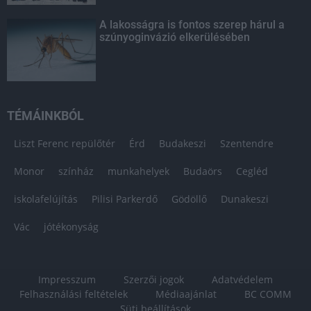
A lakosságra is fontos szerep hárul a
szúnyoginvázió elkerülésében
TÉMÁINKBÓL
Liszt Ferenc repülőtér
Érd
Budakeszi
Szentendre
Monor
színház
munkahelyek
Budaörs
Cegléd
iskolafelújítás
Pilisi Parkerdő
Gödöllő
Dunakeszi
Vác
jótékonyság
Impresszum
Szerzői jogok
Adatvédelem
Felhasználási feltételek
Médiaajánlat
BC COMM
Süti beállítások