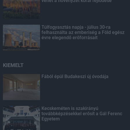
vehet a növényzet korai fejlődése
Túlfogyasztás napja - július 30-ra
felhasználta az emberiség a Föld egész
évre elegendő erőforrásait
KIEMELT
Fából épül Budakeszi új óvodája
Kecskeméten is szakirányú
továbbképzésekkel erősít a Gál Ferenc
Egyetem