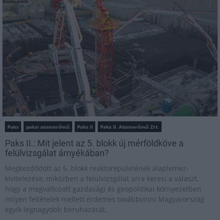
Paks
paksi atomerőmű
Paks II
Paks II. Atomerőmű Zrt.
Paks II.: Mit jelent az 5. blokk új mérföldköve a
felülvizsgálat árnyékában?
Megkezdődött az 5. blokk reaktorépületének alaplemez-
kivitelezése, miközben a felülvizsgálat arra keresi a választ,
hogy a megváltozott gazdasági és geopolitikai környezetben
milyen feltételek mellett érdemes továbbvinni Magyarország
egyik legnagyobb beruházását.