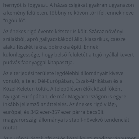
hernyót is fogyaszt. A házas csigákat gyakran ugyanazon
a kemény felületen, többnyire kövön töri fel, ennek neve
"rigóüllő".
Az énekes rigó évente kétszer is költ. Száraz növényi
szálakból, apró gallyacskákból álló, klasszikus, csésze
alakú fészkét fákra, bokrokra építi. Ennek
különlegessége, hogy belső felületét a tojó nyállal kevert
pudvás faanyaggal kitapasztja.
Az elterjedési területe legdélebbi állományait kivéve
vonuló, a telet Dél-Európában, Észak-Afrikában és a
Közel-Keleten töltik. A településen élők közül főként
Nyugat-Európában, de már Magyarországon is egyre
inkább jellemző az áttelelés. Az énekes rigó világ-,
európai, és 342 ezer-357 ezer párra becsült
magyarországi állománya is stabil-növekvő tendenciát
mutat.
Az európai, észak-afrikai és közel-keleti mediterráneumot