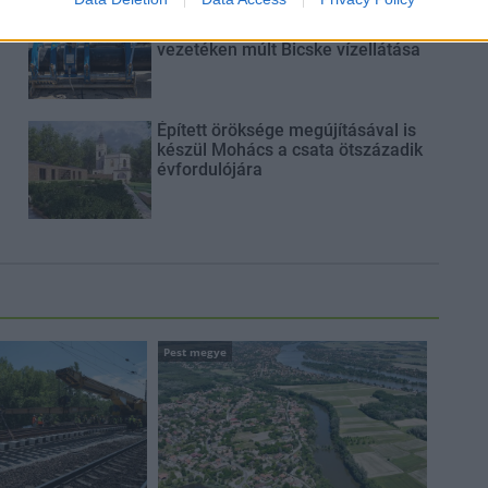
Látlelet a hazai víziközművekről?
Egyetlen, fél évszázados
vezetéken múlt Bicske vízellátása
Épített öröksége megújításával is
készül Mohács a csata ötszázadik
évfordulójára
Pest megye