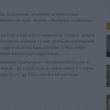
ukat Budapesten, amelyeket az elektronikus
lepítenek majd - közölte a Budapesti Közlekedési
ütő utcai kijáratához helyezett el 10 kaput, az ezzel
állomási és csaknem 11 ezer, járművekre kihelyezett
kus jegyrendszerhez kapcsolódóan. A RIGO névre
bérletek fokozatosan megszűnnek.
alatokkal összhangban – körülbelül 60 cm, ami a
járat – így a Sütő utcai is – irányonként 1-1 széles
essége 90 cm, így bárki számára kényelmesen