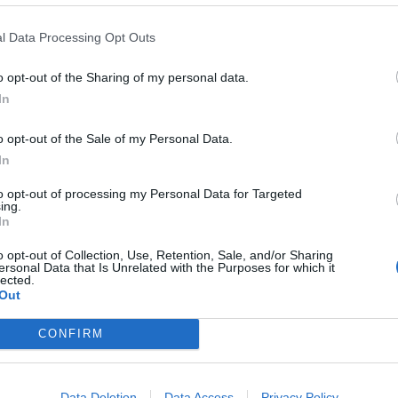
l Data Processing Opt Outs
o opt-out of the Sharing of my personal data.
In
o opt-out of the Sale of my Personal Data.
In
to opt-out of processing my Personal Data for Targeted
ing.
Paks II.: Mit jelent az 5. blokk új
In
mérföldköve a felülvizsgálat
árnyékában?
o opt-out of Collection, Use, Retention, Sale, and/or Sharing
ersonal Data that Is Unrelated with the Purposes for which it
lected.
Out
Elkészült a Liszt Ferenc repülőtér
közelében lévő logisztikai bázis út-
CONFIRM
és közműhálózatának fejlesztése
Data Deletion
Data Access
Privacy Policy