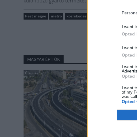
különböző gyártó termékét próbálta ki.
Persona
Pest megye
metró
közlekedésfejlesztés
I want t
Opted 
I want t
Opted 
MAGYAR ÉPÍTŐK
I want 
Advertis
Útépítés
Opted 
I want t
of my P
was col
Opted 