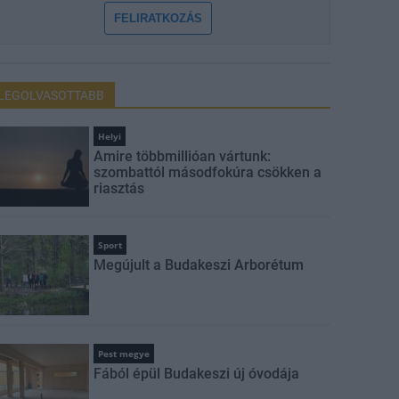
FELIRATKOZÁS
LEGOLVASOTTABB
Helyi
Amire többmillióan vártunk:
szombattól másodfokúra csökken a
riasztás
Sport
Megújult a Budakeszi Arborétum
Pest megye
Fából épül Budakeszi új óvodája