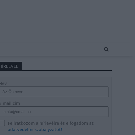
HÍRLEVÉL
Név
E-mail cím
Feliratkozom a hírlevélre és elfogadom az
adatvédelmi szabályzatot!