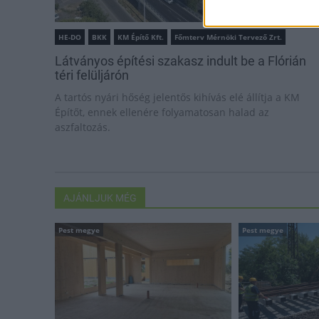
HE-DO
BKK
KM Építő Kft.
Főmterv Mérnöki Tervező Zrt.
Látványos építési szakasz indult be a Flórián
téri felüljárón
A tartós nyári hőség jelentős kihívás elé állítja a KM
Építőt, ennek ellenére folyamatosan halad az
aszfaltozás.
AJÁNLJUK MÉG
Pest megye
Pest megye