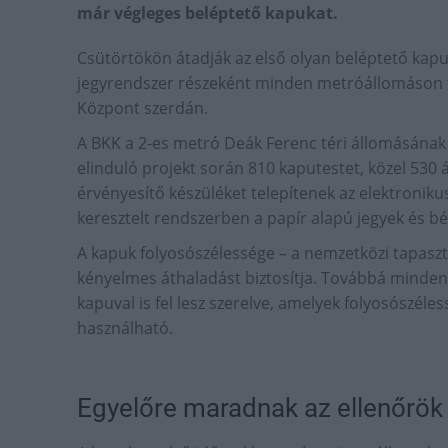
már végleges beléptető kapukat.
Csütörtökön átadják az első olyan beléptető kap
jegyrendszer részeként minden metróállomáson te
Központ szerdán.
A BKK a 2-es metró Deák Ferenc téri állomásának S
elinduló projekt során 810 kaputestet, közel 530 
érvényesítő készüléket telepítenek az elektroni
keresztelt rendszerben a papír alapú jegyek és 
A kapuk folyosószélessége – a nemzetközi tapaszt
kényelmes áthaladást biztosítja. Továbbá minden ki
kapuval is fel lesz szerelve, amelyek folyosószél
használható.
Egyelőre maradnak az ellenőrök