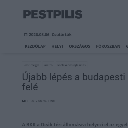
2026.08.06, Csütörtök
KEZDŐLAP
HELYI
ORSZÁGOS
FÓKUSZBAN
Pest megye
metró
közlekedésfejlesztés
Újabb lépés a budapesti 
felé
MTI
2017.08.30. 17:01
A BKK a Deák téri állomásra helyezi el az eg