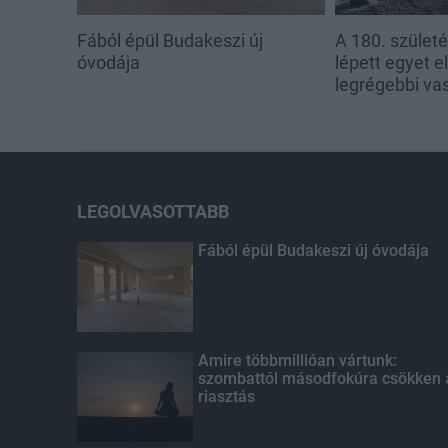
Fából épül Budakeszi új
A 180. szület
óvodája
lépett egyet e
legrégebbi va
LEGOLVASOTTABB
Fából épül Budakeszi új óvodája
Amire többmillióan vártunk:
szombattól másodfokúra csökken 
riasztás