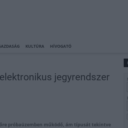
GAZDASÁG
KULTÚRA
HÍVOGATÓ
elektronikus jegyrendszer
yelőre próbaüzemben működő, ám típusát tekintve