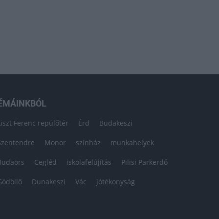
ÉMÁINKBÓL
Liszt Ferenc repülőtér
Érd
Budakeszi
Szentendre
Monor
színház
munkahelyek
Budaörs
Cegléd
iskolafelújítás
Pilisi Parkerdő
Gödöllő
Dunakeszi
Vác
jótékonyság