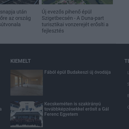
ésnapja után
Új evezős pihenő épül
lőre az ország
Szigetbecsén - A Duna-part
sútvonala
turisztikai vonzerejét erősíti a
fejlesztés
KIEMELT
T
Fából épül Budakeszi új óvodája
Kecskeméten is szakirányú
a
továbbképzésekkel erősít a Gál
Ferenc Egyetem