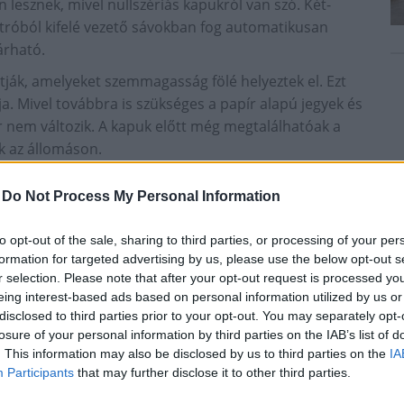
 lesznek, mivel nullszériás kapukról van szó. Két-
tróból kifelé vezető sávokban fog automatikusan
árható.
tják, amelyeket szemmagasság fölé helyeztek el. Ezt
a. Mivel továbbra is szükséges a papír alapú jegyek és
er nem változik. A kapuk előtt még megtalálhatóak a
ek az állomáson.
-
Do Not Process My Personal Information
pján hoztak döntést
to opt-out of the sale, sharing to third parties, or processing of your per
formation for targeted advertising by us, please use the below opt-out s
 el a Budapesti Műszaki Egyetemmel közösen, ezek
r selection. Please note that after your opt-out request is processed y
enek az egyes állomásokra. A forgalmi helyzet alapján
eing interest-based ads based on personal information utilized by us or
nő és a bemenő forgalmat. A tesztüzem során szerzett
disclosed to third parties prior to your opt-out. You may separately opt-
tőség van.
losure of your personal information by third parties on the IAB’s list of
. This information may also be disclosed by us to third parties on the
IA
a, amelyek a 2013 nyarán a Corvin-negyed
Participants
that may further disclose it to other third parties.
k bizonyultak. Akkor a közlekedési társaság négy