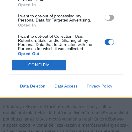
Pótlóbusz közlekedik a M3-as metró egy szakaszán a
Opted In
metróbaleset helyreállítása alatt
I want to opt-out of processing my
2022.01.25
Personal Data for Targeted Advertising.
Opted In
Helyi
I want to opt-out of Collection, Use,
Retention, Sale, and/or Sharing of my
Personal Data that Is Unrelated with the
Purposes for which it was collected.
Opted Out
CONFIRM
Data Deletion
Data Access
Privacy Policy
A Kőbánya-Kispestnél történt metróbaleset helyreállítási
munkálatai miatt előre láthatóan a jövő héten hétköznaponként
pótlóbusz jár az M3-as metró vonalán a Határ út és Kőbánya-
Kispest között. A vonal déli szakaszán a metrószerelvények csak
a Nagyvárad tér és a Határ út állomások között közlekednek.