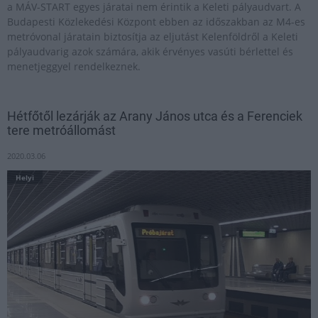
a MÁV-START egyes járatai nem érintik a Keleti pályaudvart. A
Budapesti Közlekedési Központ ebben az időszakban az M4-es
metróvonal járatain biztosítja az eljutást Kelenföldről a Keleti
pályaudvarig azok számára, akik érvényes vasúti bérlettel és
menetjeggyel rendelkeznek.
Hétfőtől lezárják az Arany János utca és a Ferenciek
tere metróállomást
2020.03.06
Helyi