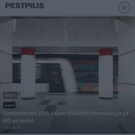
HELYI
metró
Novemberben több napon rövidített útvonalon jár az
M2-es metró
2025.11.06