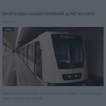
Ismét a teljes vonalon közlekedik az M2-es metró
2024.11.28
Helyi
Helyreállt a közlekedés az M2-es metró vonalán, a metró újra a
teljes vonalon közlekedik.