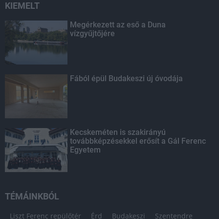
KIEMELT
Megérkezett az eső a Duna
vízgyűjtőjére
Fából épül Budakeszi új óvodája
Kecskeméten is szakirányú
továbbképzésekkel erősít a Gál Ferenc
Egyetem
TÉMÁINKBÓL
Liszt Ferenc repülőtér
Érd
Budakeszi
Szentendre