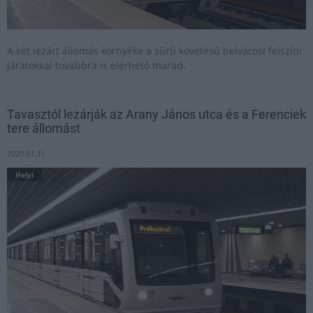
A két lezárt állomás környéke a sűrű követésű belvárosi felszíni
járatokkal továbbra is elérhető marad.
Tavasztól lezárják az Arany János utca és a Ferenciek
tere állomást
2020.01.31
Helyi