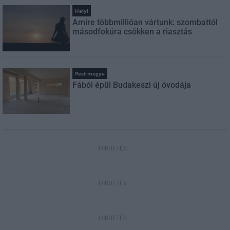
Helyi
Amire többmillióan vártunk: szombattól
másodfokúra csökken a riasztás
Pest megye
Fából épül Budakeszi új óvodája
HIRDETÉS
HIRDETÉS
HIRDETÉS