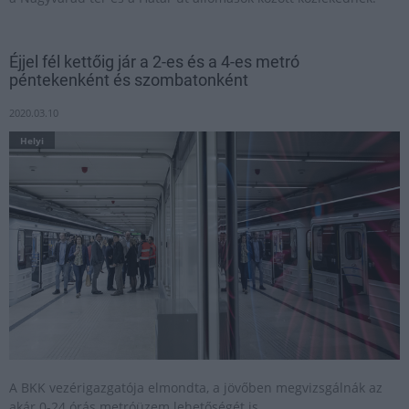
Éjjel fél kettőig jár a 2-es és a 4-es metró
péntekenként és szombatonként
2020.03.10
Helyi
A BKK vezérigazgatója elmondta, a jövőben megvizsgálnák az
akár 0-24 órás metróüzem lehetőségét is.