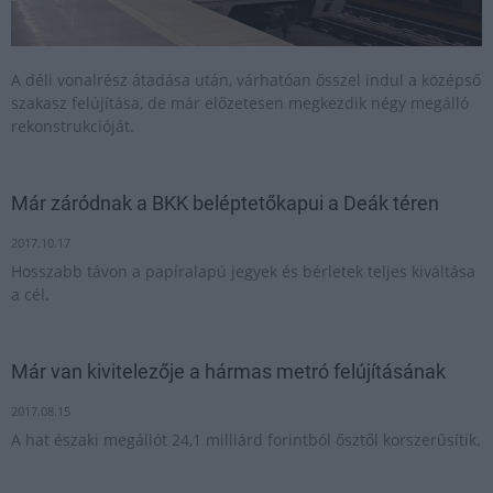
A déli vonalrész átadása után, várhatóan ősszel indul a középső
szakasz felújítása, de már előzetesen megkezdik négy megálló
rekonstrukcióját.
Már záródnak a BKK beléptetőkapui a Deák téren
2017.10.17
Hosszabb távon a papíralapú jegyek és bérletek teljes kiváltása
a cél.
Már van kivitelezője a hármas metró felújításának
2017.08.15
A hat északi megállót 24,1 milliárd forintból ősztől korszerűsítik.