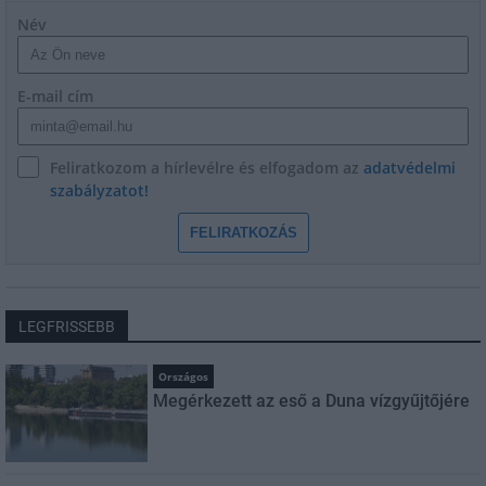
Név
E-mail cím
Feliratkozom a hírlevélre és elfogadom az
adatvédelmi
szabályzatot!
FELIRATKOZÁS
LEGFRISSEBB
Országos
Megérkezett az eső a Duna vízgyűjtőjére