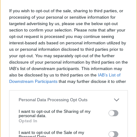
If you wish to opt-out of the sale, sharing to third parties, or
processing of your personal or sensitive information for
targeted advertising by us, please use the below opt-out
section to confirm your selection. Please note that after your
opt-out request is processed you may continue seeing
interest-based ads based on personal information utilized by
us or personal information disclosed to third parties prior to
your opt-out. You may separately opt-out of the further
disclosure of your personal information by third parties on the
IAB’s list of downstream participants. This information may
also be disclosed by us to third parties on the
IAB’s List of
Nagy erőket mozgósított a Budapesti Rendőr-főkapitányság és a
Downstream Participants
that may further disclose it to other
Budapesti Közlekedési Központ: a rendőrjárőrök és
third parties.
jegyellenőrök a fővárosi rendészekkel együttműködve
november 8-án, pénteken az M4-es metró utasait, az
Personal Data Processing Opt Outs
állomásokat, valamint azok környezetét ellenőrizték. A kiemelt
akció célja, hogy a fővárosban közlekedők nagyobb
I want to opt-out of the Sharing of my
personal data.
biztonságban érezzék magukat.
Opted In
I want to opt-out of the Sale of my
Personal Data.