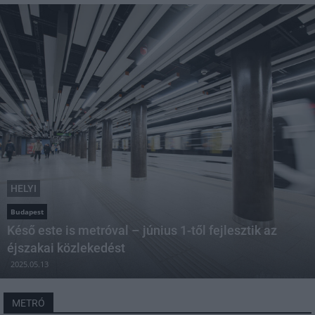
HELYI
Budapest
Késő este is metróval – június 1-től fejlesztik az
éjszakai közlekedést
2025.05.13
METRÓ