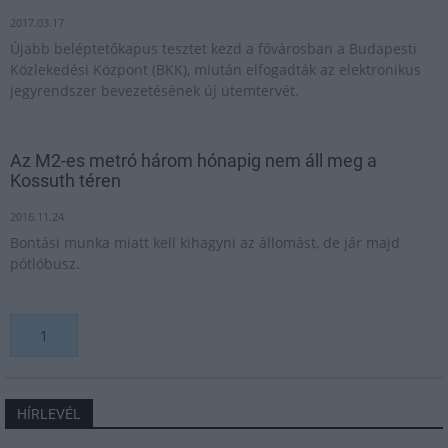
2017.03.17
Újabb beléptetőkapus tesztet kezd a fővárosban a Budapesti
Közlekedési Központ (BKK), miután elfogadták az elektronikus
jegyrendszer bevezetésének új ütemtervét.
Az M2-es metró három hónapig nem áll meg a
Kossuth téren
2016.11.24
Bontási munka miatt kell kihagyni az állomást, de jár majd
pótlóbusz.
1
HÍRLEVÉL