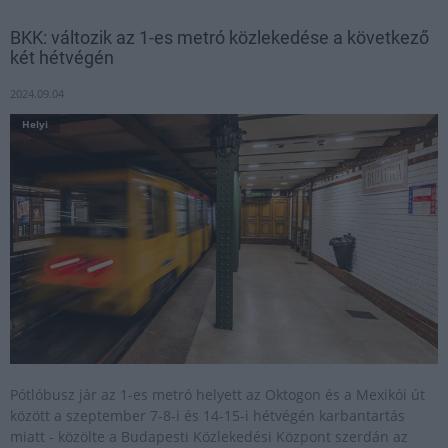
BKK: változik az 1-es metró közlekedése a következő
két hétvégén
2024.09.04
Helyi
Pótlóbusz jár az 1-es metró helyett az Oktogon és a Mexikói út
között a szeptember 7-8-i és 14-15-i hétvégén karbantartás
miatt - közölte a Budapesti Közlekedési Központ szerdán az