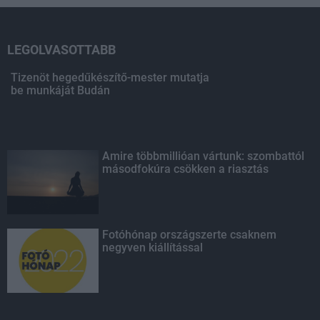
LEGOLVASOTTABB
Tizenöt hegedűkészítő-mester mutatja
be munkáját Budán
Amire többmillióan vártunk: szombattól
másodfokúra csökken a riasztás
Fotóhónap országszerte csaknem
negyven kiállítással