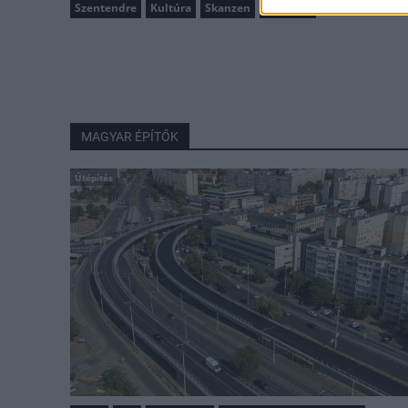
Szentendre
Kultúra
Skanzen
pünkösd
MAGYAR ÉPÍTŐK
Útépítés