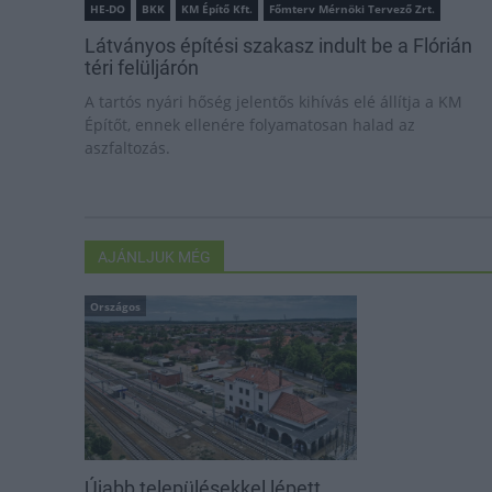
HE-DO
BKK
KM Építő Kft.
Főmterv Mérnöki Tervező Zrt.
Látványos építési szakasz indult be a Flórián
téri felüljárón
A tartós nyári hőség jelentős kihívás elé állítja a KM
Építőt, ennek ellenére folyamatosan halad az
aszfaltozás.
AJÁNLJUK MÉG
Országos
Újabb településekkel lépett