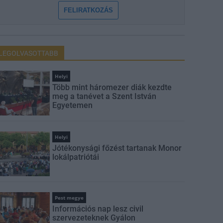
FELIRATKOZÁS
LEGOLVASOTTABB
Helyi
Több mint háromezer diák kezdte
meg a tanévet a Szent István
Egyetemen
Helyi
Jótékonysági főzést tartanak Monor
lokálpatriótái
Pest megye
Információs nap lesz civil
szervezeteknek Gyálon