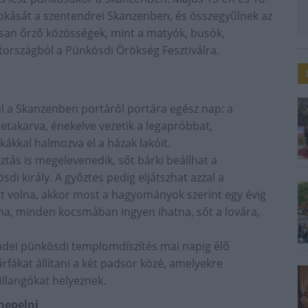
okását a szentendrei Skanzenben, és összegyűlnek az
ásan őrző közösségek, mint a matyók, busók,
ttországból a Pünkösdi Örökség Fesztiválra.
 a Skanzenben portáról portára egész nap: a
letakarva, énekelve vezetik a legapróbbat,
kkal halmozva el a házak lakóit.
ztás is megelevenedik, sőt bárki beállhat a
sdi király. A győztes pedig eljátszhat azzal a
tt volna, akkor most a hagyományok szerint egy évig
, minden kocsmában ingyen ihatna, sőt a lovára,
dei pünkösdi templomdíszítés mai napig élő
fákat állítani a két padsor közé, amelyekre
illangókat helyeznek.
nepelni