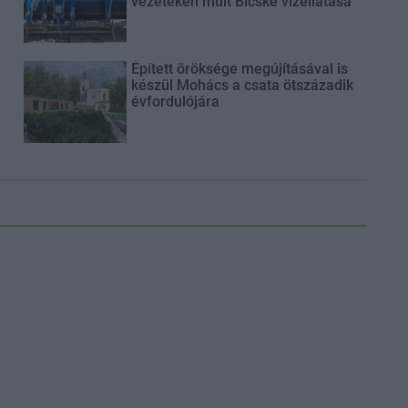
vezetéken múlt Bicske vízellátása
Épített öröksége megújításával is
készül Mohács a csata ötszázadik
évfordulójára