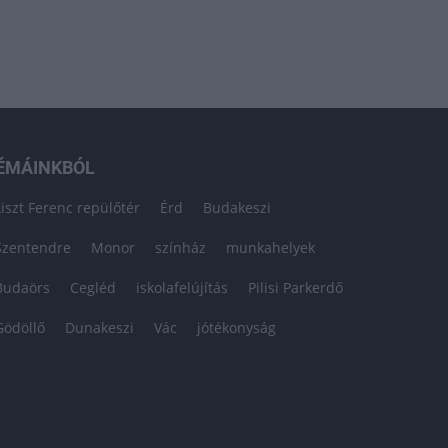
ÉMÁINKBÓL
Liszt Ferenc repülőtér
Érd
Budakeszi
Szentendre
Monor
színház
munkahelyek
Budaörs
Cegléd
iskolafelújítás
Pilisi Parkerdő
Gödöllő
Dunakeszi
Vác
jótékonyság