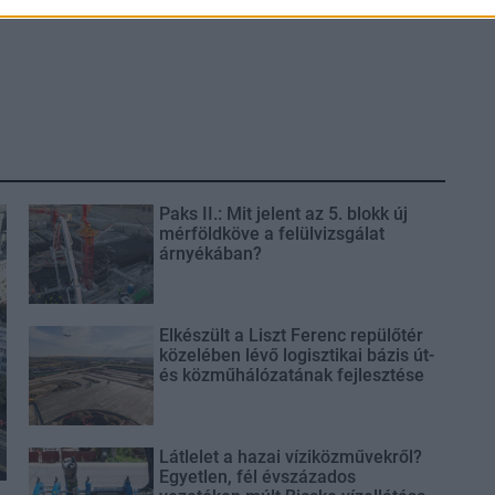
Paks II.: Mit jelent az 5. blokk új
mérföldköve a felülvizsgálat
árnyékában?
Elkészült a Liszt Ferenc repülőtér
közelében lévő logisztikai bázis út-
és közműhálózatának fejlesztése
Látlelet a hazai víziközművekről?
Egyetlen, fél évszázados