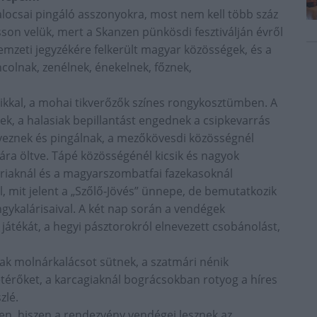
alocsai pingáló asszonyokra, most nem kell több száz
son velük, mert a Skanzen pünkösdi fesztiválján évről
emzeti jegyzékére felkerült magyar közösségek, és a
colnak, zenélnek, énekelnek, főznek,
jaikkal, a mohai tikverőzők színes rongykosztümben. A
, a halasiak bepillantást engednek a csipkevarrás
rveznek és pingálnak, a mezőkövesdi közösségnél
ára öltve. Tápé közösségénél kicsik és nagyok
úriaknál és a magyarszombatfai fazekasoknál
, mit jelent a „Szőlő-Jövés” ünnepe, de bemutatkozik
ngykalárisaival. A két nap során a vendégek
játékát, a hegyi pásztorokról elnevezett csobánolást,
k molnárkalácsot sütnek, a szatmári nénik
betérőket, a karcagiaknál bográcsokban rotyog a híres
zlé.
en, hiszen a rendezvény vendégei lesznek az