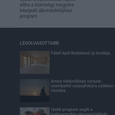
előre a tizennégy megyére
kiterjedő állomásfelújítási
program
LEGOLVASOTTABB
Fából épül Budakeszi új óvodája
Amire többmillióan vártunk:
szombattól másodfokúra csökken 
riasztás
Újabb program segíti a
halfogyasztás népszerűsítését