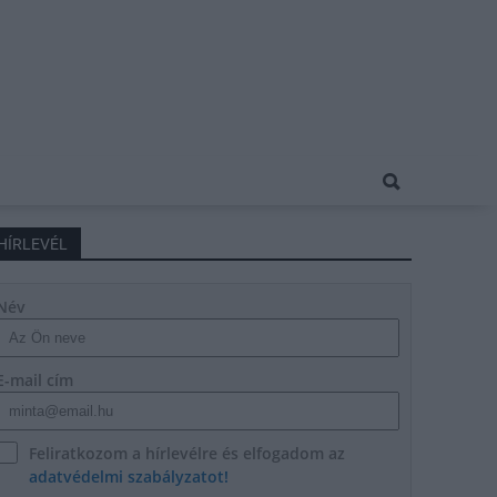
HÍRLEVÉL
Név
E-mail cím
Feliratkozom a hírlevélre és elfogadom az
adatvédelmi szabályzatot!