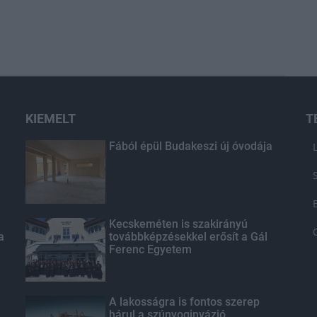
KIEMELT
T
Fából épül Budakeszi új óvodája
Kecskeméten is szakirányú
a
továbbképzésekkel erősít a Gál
Ferenc Egyetem
A lakosságra is fontos szerep
hárul a szúnyoginvázió