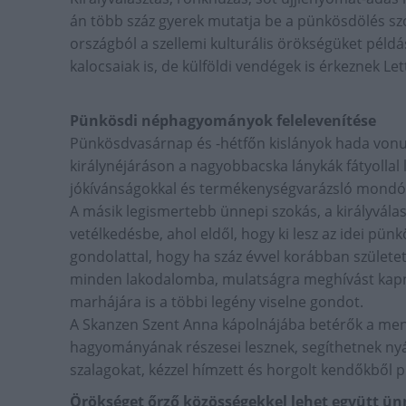
án több száz gyerek mutatja be a pünkösdölés sz
országból a szellemi kulturális örökségüket péld
kalocsaiak is, de külföldi vendégek is érkeznek Le
Pünkösdi néphagyományok felelevenítése
Pünkösdvasárnap és -hétfőn kislányok hada vonul
királynéjáráson a nagyobbacska lánykák fátyollal 
jókívánságokkal és termékenységvarázsló mondóká
A másik legismertebb ünnepi szokás, a királyválas
vetélkedésbe, ahol eldől, hogy ki lesz az idei pünkö
gondolattal, hogy ha száz évvel korábban születe
minden lakodalomba, mulatságra meghívást kapna
marhájára is a többi legény viselne gondot.
A Skanzen Szent Anna kápolnájába betérők a men
hagyományának részesei lesznek, segíthetnek nyár
szalagokat, kézzel hímzett és horgolt kendőkből p
Örökséget őrző közösségekkel lehet együtt ün