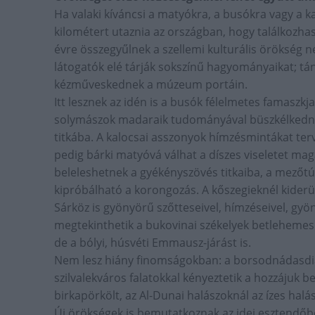
Ha valaki kíváncsi a matyókra, a busókra vagy a k
kilométert utaznia az országban, hogy találkozhas
évre összegyűlnek a szellemi kulturális örökség n
látogatók elé tárják sokszínű hagyományaikat; tán
kézműveskednek a múzeum portáin.
Itt lesznek az idén is a busók félelmetes famaszk
solymászok madaraik tudományával büszkélkednek
titkába. A kalocsai asszonyok hímzésmintákat te
pedig bárki matyóvá válhat a díszes viseletet mag
beleleshetnek a gyékényszövés titkaiba, a mezőt
kipróbálható a korongozás. A kőszegieknél kiderül
Sárköz is gyönyörű szőtteseivel, hímzéseivel, gyö
megtekinthetik a bukovinai székelyek betlehemes 
de a bólyi, húsvéti Emmausz-járást is.
Nem lesz hiány finomságokban: a borsodnádasdia
szilvalekváros falatokkal kényeztetik a hozzájuk 
birkapörkölt, az Al-Dunai halászoknál az ízes halás
Új örökségek is bemutatkoznak az idei esztendőb