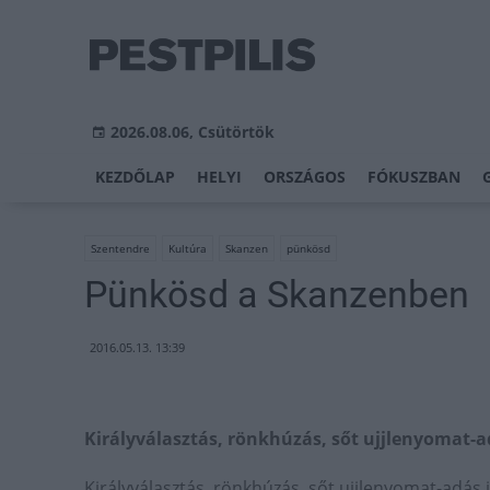
2026.08.06, Csütörtök
KEZDŐLAP
HELYI
ORSZÁGOS
FÓKUSZBAN
Szentendre
Kultúra
Skanzen
pünkösd
Pünkösd a Skanzenben
2016.05.13. 13:39
Királyválasztás, rönkhúzás, sőt ujjlenyomat-
Királyválasztás, rönkhúzás, sőt ujjlenyomat-adás