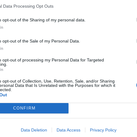
tatkozásra.
l Data Processing Opt Outs
o opt-out of the Sharing of my personal data.
g az UNESCO szellemi kulturális örökségéről szóló
In
n működő Szellemi Kulturális Örökség Igazgatóság
atú fát: egy gyönyörű szelídgesztenyefa „örökségfa”-
o opt-out of the Sale of my Personal Data.
ők és látogatók – feldíszítsék a fát saját üzeneteikkel,
In
így hagyva nyomot a világban.
to opt-out of processing my Personal Data for Targeted
ing.
In
o opt-out of Collection, Use, Retention, Sale, and/or Sharing
ersonal Data that Is Unrelated with the Purposes for which it
lected.
Out
CONFIRM
Data Deletion
Data Access
Privacy Policy