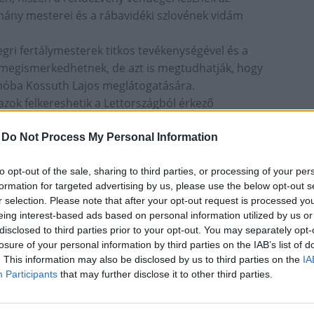
mány mesterei és a rábavidéki szlovének vidám
egri fertálymesterek titkos tevékenységével és a
is megismerkedhetnek, de azt is megtudhatják, hogy
inóba Kossuth Lajos meglátogatására.
zok felkereshetik a Lettországból érkező
a távoli Suiti régió különleges kultúrájával, amely az
listáján szerepel. Részesei lehetnek a közösség
-
Do Not Process My Personal Information
ukat és zenéjüket, megkóstolhatják finomságaikat,
to opt-out of the sale, sharing to third parties, or processing of your per
nyörű lett viseletben is.
formation for targeted advertising by us, please use the below opt-out s
vaslattal segítik az eligazodást a szervezők.
r selection. Please note that after your opt-out request is processed y
eing interest-based ads based on personal information utilized by us or
disclosed to third parties prior to your opt-out. You may separately opt-
előadásokat láthatnak az érdeklődők. A matyók, a
losure of your personal information by third parties on the IAB’s list of
 el a nézőket, a mohácsi busók a sokacok táncából
. This information may also be disclosed by us to third parties on the
IA
készülnek, a selmeci diákok víg dalolással
Participants
that may further disclose it to other third parties.
tt vendégek táncosai és zenészei is megjelennek a
ban a legkisebbek is részt vehessenek,