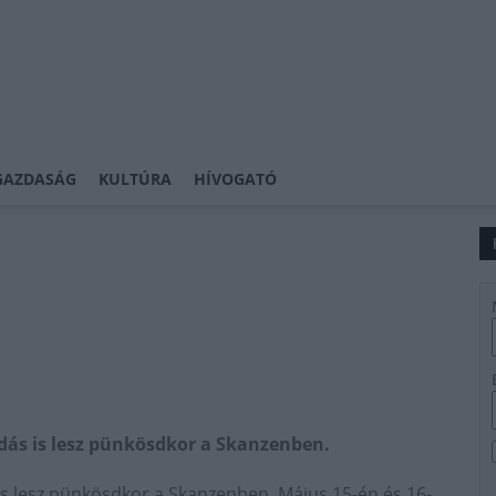
GAZDASÁG
KULTÚRA
HÍVOGATÓ
adás is lesz pünkösdkor a Skanzenben.
 is lesz pünkösdkor a Skanzenben. Május 15-én és 16-