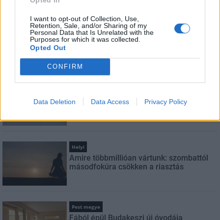
szabályzatot!
I want to opt-out of Collection, Use,
FELIRATKOZÁS
Retention, Sale, and/or Sharing of my
Personal Data that Is Unrelated with the
Purposes for which it was collected.
Opted Out
LEGFRISSEBB
CONFIRM
Országos
Megérkezett az eső a Duna vízgyűjtőjére
Data Deletion
Data Access
Privacy Policy
Helyi
Amire többmillióan vártunk: szombattól
másodfokúra csökken a riasztás
Pest megye
Fából épül Budakeszi új óvodája