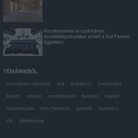
Kecskeméten is szakirányú
továbbképzésekkel erősít a Gál Ferenc
Egyetem
TÉMÁINKBÓL
Liszt Ferenc repülőtér
Érd
Budakeszi
Szentendre
Monor
színház
munkahelyek
Budaörs
Cegléd
iskolafelújítás
Pilisi Parkerdő
Gödöllő
Dunakeszi
Vác
jótékonyság