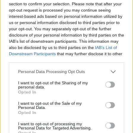
közönségtalálkozó, a koncertek és a szórakoztató programok
section to confirm your selection. Please note that after your
mellett az év influencereit, feltörekvő sztárjait díjazták. Idén a
opt-out request is processed you may continue seeing
TikTok shitpostereiről sem feledkeztek meg, az RTL Klub X-
interest-based ads based on personal information utilized by
Faktor című produkciója pedig a legbefolyásosabb zenei
us or personal information disclosed to third parties prior to
influencer különdíját adta át.
your opt-out. You may separately opt-out of the further
disclosure of your personal information by third parties on the
IAB’s list of downstream participants. This information may
also be disclosed by us to third parties on the
IAB’s List of
1
Downstream Participants
that may further disclose it to other
third parties.
Personal Data Processing Opt Outs
HÍRLEVÉL
I want to opt-out of the Sharing of my
personal data.
Név
Opted In
I want to opt-out of the Sale of my
Personal Data.
E-mail cím
Opted In
I want to opt-out of processing my
Personal Data for Targeted Advertising.
Feliratkozom a hírlevélre és elfogadom az
adatvédelmi
Opted In