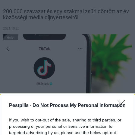
200.000 szavazat és egy szakmai zsűri döntött az év
közösségi média díjnyerteseiről
2021.10.25
Helyi
Pestpilis -
Do Not Process My Personal Information
Az év közösségi média eseményén és díjátadóján idén már
If you wish to opt-out of the sale, sharing to third parties, or
YouTubberek, Insta sztárok és Twitch gamerek is képviseltették
processing of your personal or sensitive information for
magukat a TikTokkerek mellett. A több mint 50
targeted advertising by us, please use the below opt-out