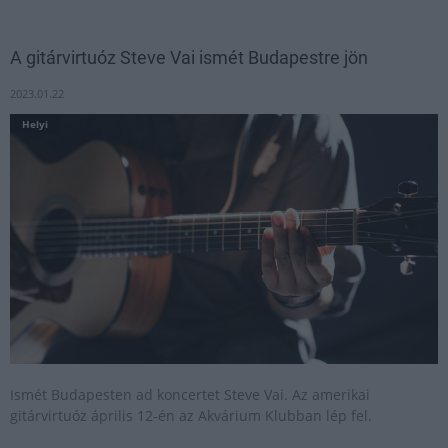
A gitárvirtuóz Steve Vai ismét Budapestre jön
2023.01.22
Helyi
Ismét Budapesten ad koncertet Steve Vai. Az amerikai
gitárvirtuóz április 12-én az Akvárium Klubban lép fel.