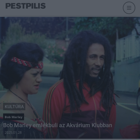
KULTÚRA
Bob Marley
Bob Marley emlékbuli az Akvárium Klubban
2025.01.28