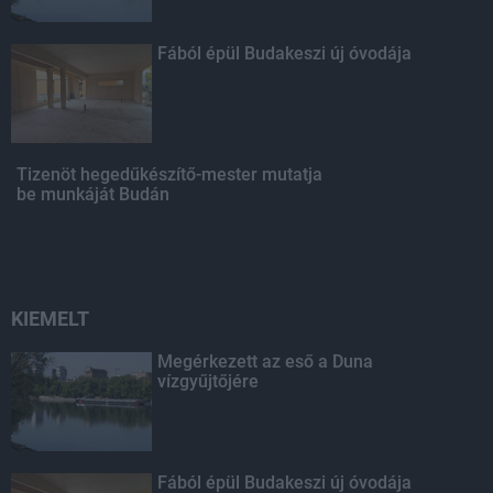
Fából épül Budakeszi új óvodája
Tizenöt hegedűkészítő-mester mutatja
be munkáját Budán
KIEMELT
Megérkezett az eső a Duna
vízgyűjtőjére
Fából épül Budakeszi új óvodája