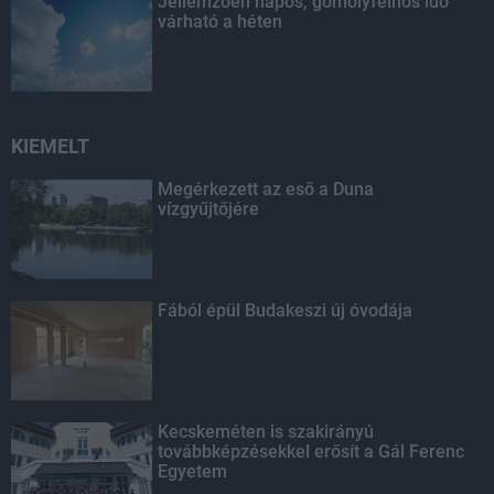
Jellemzően napos, gomolyfelhős idő
várható a héten
KIEMELT
Megérkezett az eső a Duna
vízgyűjtőjére
Fából épül Budakeszi új óvodája
Kecskeméten is szakirányú
továbbképzésekkel erősít a Gál Ferenc
Egyetem