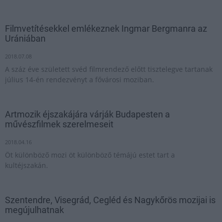
Filmvetítésekkel emlékeznek Ingmar Bergmanra az
Urániában
2018.07.08
A száz éve született svéd filmrendező előtt tisztelegve tartanak
július 14-én rendezvényt a fővárosi moziban.
Artmozik éjszakájára várják Budapesten a
művészfilmek szerelmeseit
2018.04.16
Öt különböző mozi öt különböző témájú estet tart a
kultéjszakán.
Szentendre, Visegrád, Cegléd és Nagykőrös mozijai is
megújulhatnak