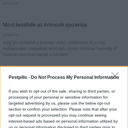
2016.01.04
Most kezdődik az Artmozik éjszakája
2018.05.11
Még elcsíphetjük a premier előtti vetítéseket és a régi
kedvenceket, melyekkel késő délutántól szombat hajnalig öt
fővárosi moziban várják a nézőket.
Építészeti Filmnapok: mozivásznon az épületek
Pestpilis -
Do Not Process My Personal Information
megfoghatatlan vonzereje
2017.02.15
If you wish to opt-out of the sale, sharing to third parties, or
processing of your personal or sensitive information for
35 szemléletformáló, inspiratív filmet mutatnak be a Toldi
targeted advertising by us, please use the below opt-out
moziban, melyek után rendezői beszélgetések és bulik
section to confirm your selection. Please note that after your
következnek.
opt-out request is processed you may continue seeing
interest-based ads based on personal information utilized by
us or personal information disclosed to third parties prior to