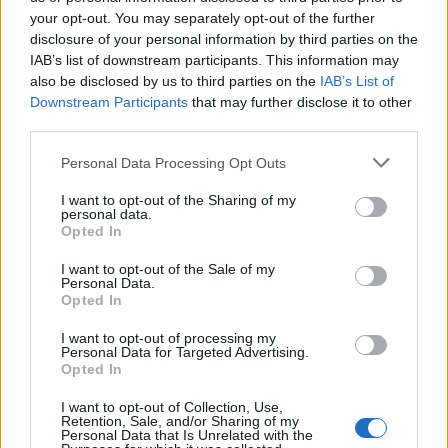
1
your opt-out. You may separately opt-out of the further
disclosure of your personal information by third parties on the
IAB’s list of downstream participants. This information may
also be disclosed by us to third parties on the
IAB’s List of
HÍRLEVÉL
Downstream Participants
that may further disclose it to other
third parties.
Név
Personal Data Processing Opt Outs
I want to opt-out of the Sharing of my
E-mail cím
personal data.
Opted In
I want to opt-out of the Sale of my
Feliratkozom a hírlevélre és elfogadom az
adatvédelmi
Personal Data.
szabályzatot!
Opted In
FELIRATKOZÁS
I want to opt-out of processing my
Personal Data for Targeted Advertising.
Opted In
I want to opt-out of Collection, Use,
Retention, Sale, and/or Sharing of my
LEGFRISSEBB
Personal Data that Is Unrelated with the