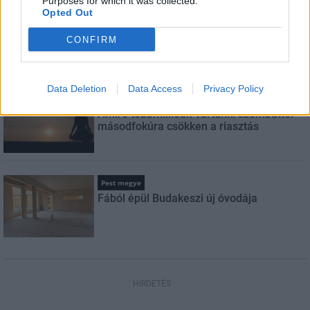
Purposes for which it was collected.
Opted Out
Országos
Megérkezett az eső a Duna vízgyűjtőjére
CONFIRM
Data Deletion
Data Access
Privacy Policy
Helyi
Amire többmillióan vártunk: szombattól
másodfokúra csökken a riasztás
Pest megye
Fából épül Budakeszi új óvodája
HIRDETÉS