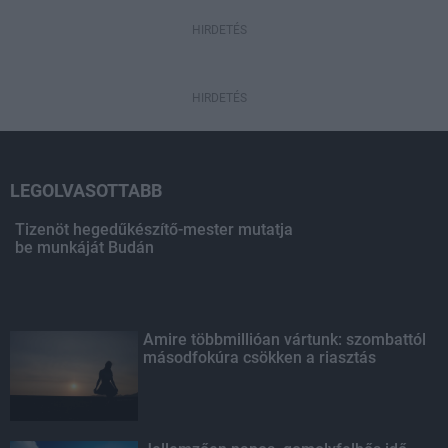
HIRDETÉS
HIRDETÉS
LEGOLVASOTTABB
Tizenöt hegedűkészítő-mester mutatja
be munkáját Budán
Amire többmillióan vártunk: szombattól
másodfokúra csökken a riasztás