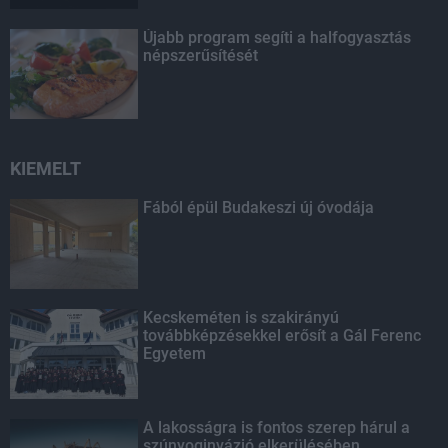
Újabb program segíti a halfogyasztás
népszerűsítését
KIEMELT
Fából épül Budakeszi új óvodája
Kecskeméten is szakirányú
továbbképzésekkel erősít a Gál Ferenc
Egyetem
A lakosságra is fontos szerep hárul a
szúnyoginvázió elkerülésében