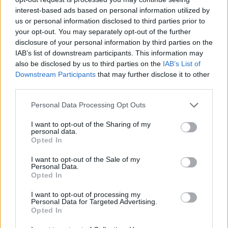
nagyközönség 2028. harmadik negyedévében. Ám hiába a
interest-based ads based on personal information utilized by
közérdek, a főváros és a kerület érdeke, a beruházóknak sokszor
us or personal information disclosed to third parties prior to
rendkívül rögös utat kell bejárniuk, hogy egy-egy a környezetbe
your opt-out. You may separately opt-out of the further
illő, az épített örökséget is fejlesztő ingatlan használatba
disclosure of your personal information by third parties on the
vételéig eljussanak. Nagy Csabát a JZSF 48 Property Kft. és a
IAB’s list of downstream participants. This information may
JZSF 39 Ingatlanfejlesztő Kft. ügyvezetőjét kérdeztük.
also be disclosed by us to third parties on the
IAB’s List of
Downstream Participants
that may further disclose it to other
third parties.
Eltűnik a Váci út 61 méteres toronyháza
Personal Data Processing Opt Outs
2018.08.07
I want to opt-out of the Sharing of my
Jobban megéri felhúzni helyette egy új irodaházat, mint
personal data.
Opted In
felújítani, így követi a mellette lecserélt szálloda példáját.
I want to opt-out of the Sale of my
Personal Data.
Opted In
Rendezett közösségi tér kerülhet Budafok romos
mozijának helyére
I want to opt-out of processing my
Personal Data for Targeted Advertising.
2017.08.15
Opted In
A lebontott épület területének hasznosításáról a szeptemberi