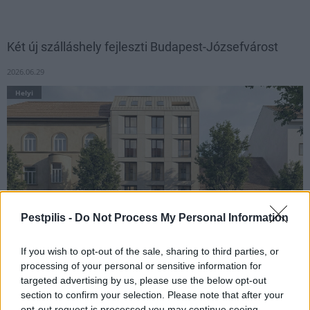
Két új szálláshely fejleszti Budapest-Józsefvárost
2026.06.29
Helyi
Pestpilis -
Do Not Process My Personal Information
If you wish to opt-out of the sale, sharing to third parties, or
processing of your personal or sensitive information for
Jó választ ad Józsefváros az egyre terebélyesedő lakhatási
targeted advertising by us, please use the below opt-out
válságra azzal a két fejlesztéssel, amelyek hatására a József út
section to confirm your selection. Please note that after your
39. és 48. számok alatt egy-egy új hostelt vehet birtokba a
opt-out request is processed you may continue seeing