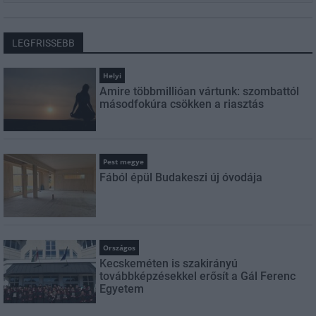
LEGFRISSEBB
Helyi
Amire többmillióan vártunk: szombattól
másodfokúra csökken a riasztás
Pest megye
Fából épül Budakeszi új óvodája
Országos
Kecskeméten is szakirányú
továbbképzésekkel erősít a Gál Ferenc
Egyetem