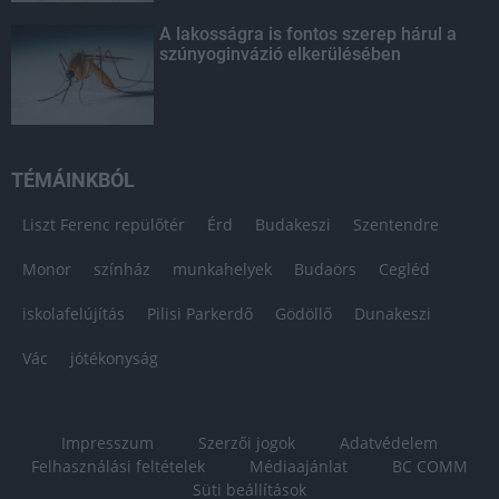
A lakosságra is fontos szerep hárul a
szúnyoginvázió elkerülésében
TÉMÁINKBÓL
Liszt Ferenc repülőtér
Érd
Budakeszi
Szentendre
Monor
színház
munkahelyek
Budaörs
Cegléd
iskolafelújítás
Pilisi Parkerdő
Gödöllő
Dunakeszi
Vác
jótékonyság
Impresszum
Szerzői jogok
Adatvédelem
Felhasználási feltételek
Médiaajánlat
BC COMM
Süti beállítások