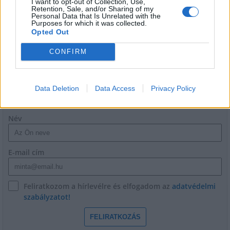
pezsgőfesztiválon az önkormányzat a lakosság véleményét is
I want to opt-out of Collection, Use,
Retention, Sale, and/or Sharing of my
kikéri.
Personal Data that Is Unrelated with the
Purposes for which it was collected.
Opted Out
1
CONFIRM
Data Deletion
Data Access
Privacy Policy
HÍRLEVÉL
Név
E-mail cím
Feliratkozom a hírlevélre és elfogadom az
adatvédelmi
szabályzatot!
FELIRATKOZÁS