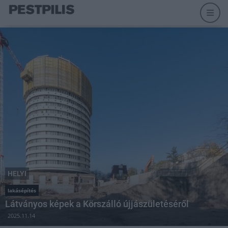
HELYI
lakásépítés
Látványos képek a Körszálló újjászületéséről
2025.11.14