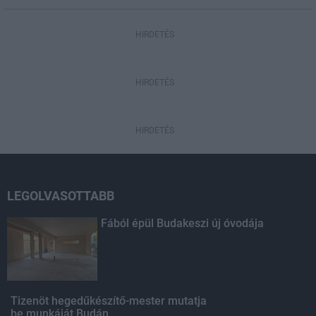
HIRDETÉS
HIRDETÉS
HIRDETÉS
LEGOLVASOTTABB
Fából épül Budakeszi új óvodája
Tizenöt hegedűkészítő-mester mutatja
be munkáját Budán