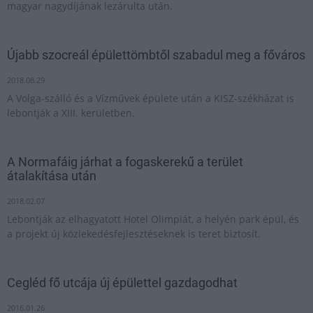
magyar nagydíjának lezárulta után.
Újabb szocreál épülettömbtől szabadul meg a főváros
2018.08.29
A Volga-szálló és a Vízművek épülete után a KISZ-székházat is
lebontják a XIII. kerületben.
A Normafáig járhat a fogaskerekű a terület
átalakítása után
2018.02.07
Lebontják az elhagyatott Hotel Olimpiát, a helyén park épül, és
a projekt új közlekedésfejlesztéseknek is teret biztosít.
Cegléd fő utcája új épülettel gazdagodhat
2016.01.26