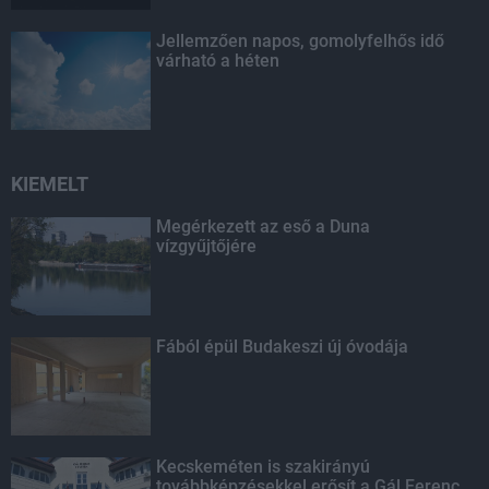
Jellemzően napos, gomolyfelhős idő
várható a héten
KIEMELT
Megérkezett az eső a Duna
vízgyűjtőjére
Fából épül Budakeszi új óvodája
Kecskeméten is szakirányú
továbbképzésekkel erősít a Gál Ferenc