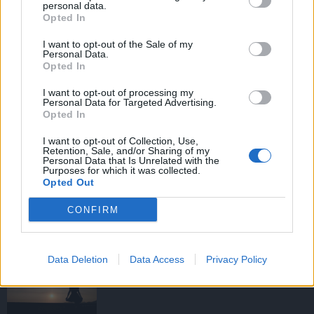
personal data.
Opted In
I want to opt-out of the Sale of my
HIRDETÉS
Personal Data.
Opted In
I want to opt-out of processing my
HIRDETÉS
Personal Data for Targeted Advertising.
Opted In
I want to opt-out of Collection, Use,
Retention, Sale, and/or Sharing of my
LEGOLVASOTTABB
Personal Data that Is Unrelated with the
Purposes for which it was collected.
Opted Out
Tizenöt hegedűkészítő-mester mutatja
be munkáját Budán
CONFIRM
Data Deletion
Data Access
Privacy Policy
Amire többmillióan vártunk: szombattól
másodfokúra csökken a riasztás