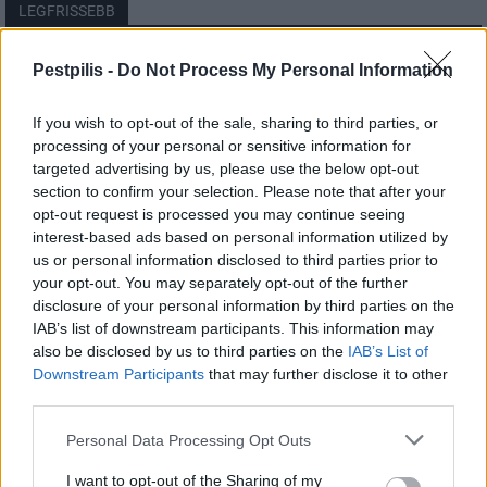
LEGFRISSEBB
Országos
Pestpilis -
Do Not Process My Personal Information
Megérkezett az eső a Duna vízgyűjtőjére
If you wish to opt-out of the sale, sharing to third parties, or
processing of your personal or sensitive information for
targeted advertising by us, please use the below opt-out
section to confirm your selection. Please note that after your
Helyi
opt-out request is processed you may continue seeing
Amire többmillióan vártunk: szombattól
másodfokúra csökken a riasztás
interest-based ads based on personal information utilized by
us or personal information disclosed to third parties prior to
your opt-out. You may separately opt-out of the further
disclosure of your personal information by third parties on the
Pest megye
IAB’s list of downstream participants. This information may
Fából épül Budakeszi új óvodája
also be disclosed by us to third parties on the
IAB’s List of
Downstream Participants
that may further disclose it to other
third parties.
Personal Data Processing Opt Outs
I want to opt-out of the Sharing of my
HIRDETÉS