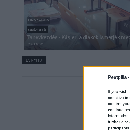
ORSZÁGOS
tanévkezdés
Tanévkezdés - Kásler: a diákok ismerjék meg 
2021.09.01
ÉVNYITÓ
Pestpilis 
If you wish 
sensitive in
confirm you
continue se
information 
further disc
participants