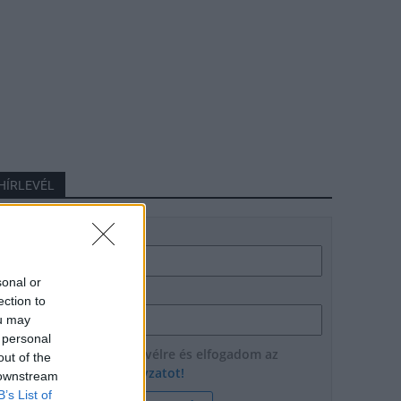
HÍRLEVÉL
Név
sonal or
E-mail cím
ection to
ou may
 personal
Feliratkozom a hírlevélre és elfogadom az
out of the
adatvédelmi szabályzatot!
 downstream
B’s List of