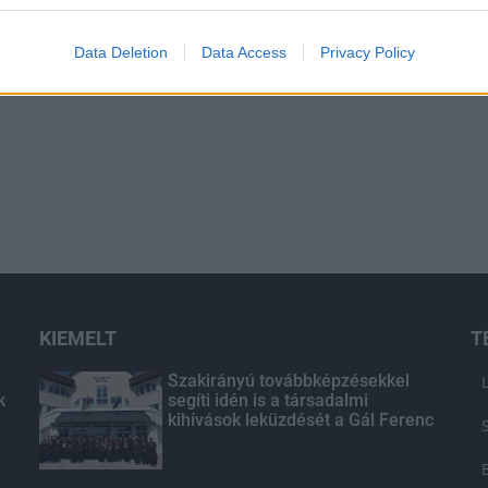
Data Deletion
Data Access
Privacy Policy
KIEMELT
T
Szakirányú továbbképzésekkel
k
segíti idén is a társadalmi
kihívások leküzdését a Gál Ferenc
Egyetem