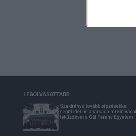
LEGOLVASOTTABB
Szakirányú továbbképzésekkel
segíti idén is a társadalmi kihíváso
leküzdését a Gál Ferenc Egyetem