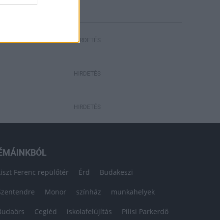
HIRDETÉS
HIRDETÉS
HIRDETÉS
ÉMÁINKBÓL
Liszt Ferenc repülőtér
Érd
Budakeszi
Szentendre
Monor
színház
munkahelyek
Budaörs
Cegléd
iskolafelújítás
Pilisi Parkerdő