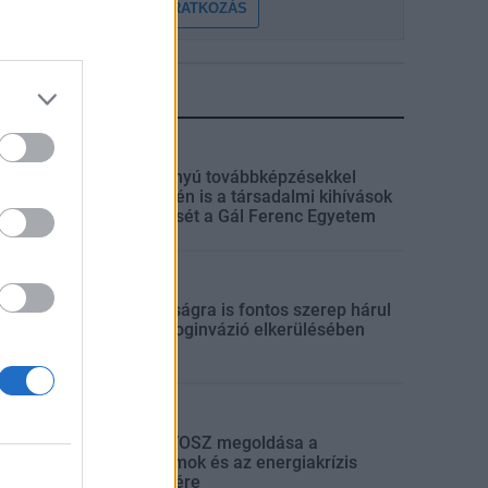
FELIRATKOZÁS
LEGFRISSEBB
Országos
Szakirányú továbbképzésekkel
segíti idén is a társadalmi kihívások
leküzdését a Gál Ferenc Egyetem
Országos
A lakosságra is fontos szerep hárul
a szúnyoginvázió elkerülésében
Országos
Itt az ÉVOSZ megoldása a
hőhullámok és az energiakrízis
kezelésére