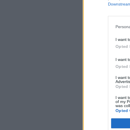
Downstream 
Persona
I want t
Opted 
I want t
Opted 
I want 
Advertis
Opted 
I want t
of my P
was col
Opted 