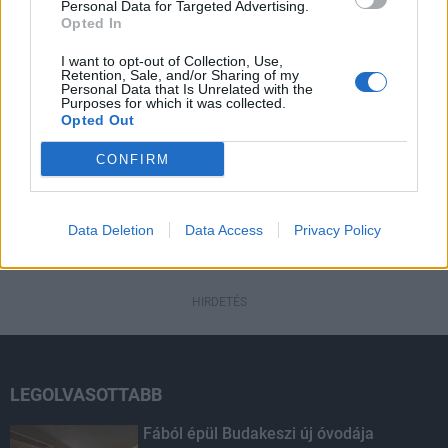
Personal Data for Targeted Advertising.
Országos
Opted In
Kecskeméten is szakirányú
továbbképzésekkel erősít a Gál Ferenc
I want to opt-out of Collection, Use,
Retention, Sale, and/or Sharing of my
Egyetem
Personal Data that Is Unrelated with the
Purposes for which it was collected.
Opted Out
CONFIRM
HIRDETÉS
Data Deletion
Data Access
Privacy Policy
HIRDETÉS
HIRDETÉS
LEGOLVASOTTABB
Fából épül Budakeszi új óvodája