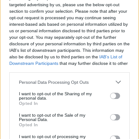
targeted advertising by us, please use the below opt-out
Feliratkozom a hírlevélre és elfogadom az
adatvédelmi
section to confirm your selection. Please note that after your
szabályzatot!
opt-out request is processed you may continue seeing
interest-based ads based on personal information utilized by
FELIRATKOZÁS
us or personal information disclosed to third parties prior to
your opt-out. You may separately opt-out of the further
disclosure of your personal information by third parties on the
IAB’s list of downstream participants. This information may
LEGFRISSEBB
also be disclosed by us to third parties on the
IAB’s List of
Downstream Participants
that may further disclose it to other
third parties.
Helyi
Amire többmillióan vártunk: szombattól
másodfokúra csökken a riasztás
Personal Data Processing Opt Outs
I want to opt-out of the Sharing of my
personal data.
Opted In
Pest megye
Fából épül Budakeszi új óvodája
I want to opt-out of the Sale of my
Personal Data.
Opted In
I want to opt-out of processing my