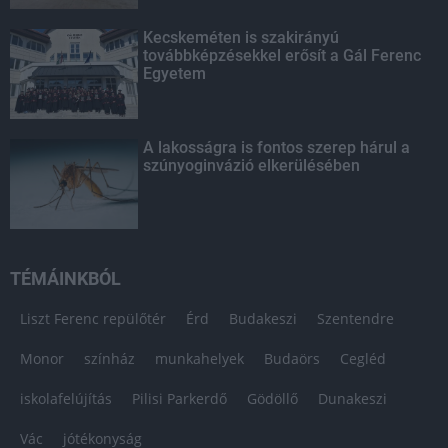
Kecskeméten is szakirányú
továbbképzésekkel erősít a Gál Ferenc
Egyetem
A lakosságra is fontos szerep hárul a
szúnyoginvázió elkerülésében
TÉMÁINKBÓL
Liszt Ferenc repülőtér
Érd
Budakeszi
Szentendre
Monor
színház
munkahelyek
Budaörs
Cegléd
iskolafelújítás
Pilisi Parkerdő
Gödöllő
Dunakeszi
Vác
jótékonyság