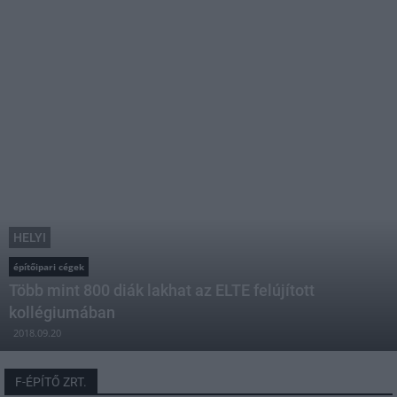
HELYI
építőipari cégek
Több mint 800 diák lakhat az ELTE felújított
kollégiumában
2018.09.20
F-ÉPÍTŐ ZRT.