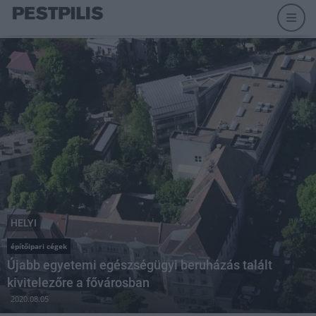
HELYI
építőipari cégek
Újabb egyetemi egészségügyi beruházás talált
kivitelezőre a fővárosban
2020.08.05