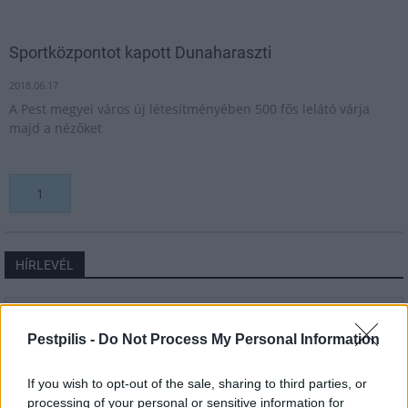
Sportközpontot kapott Dunaharaszti
2018.06.17
A Pest megyei város új létesítményében 500 fős lelátó várja
majd a nézőket
1
HÍRLEVÉL
Név
Pestpilis -
Do Not Process My Personal Information
E-mail cím
If you wish to opt-out of the sale, sharing to third parties, or
processing of your personal or sensitive information for