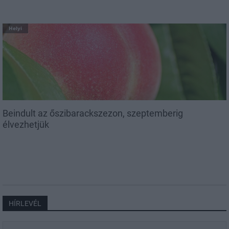
Helyi
Beindult az őszibarackszezon, szeptemberig
élvezhetjük
HÍRLEVÉL