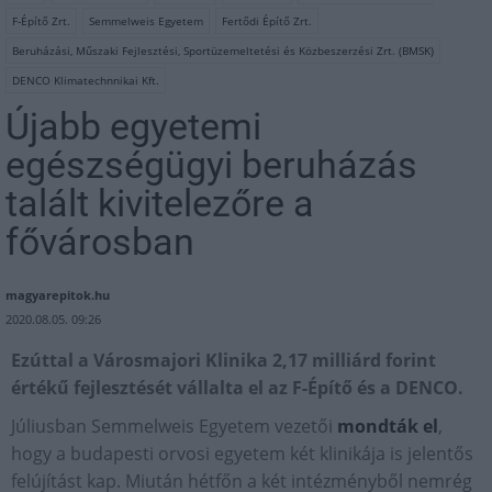
F-Építő Zrt.
Semmelweis Egyetem
Fertődi Építő Zrt.
Beruházási, Műszaki Fejlesztési, Sportüzemeltetési és Közbeszerzési Zrt. (BMSK)
DENCO Klimatechnnikai Kft.
Újabb egyetemi
egészségügyi beruházás
talált kivitelezőre a
fővárosban
magyarepitok.hu
2020.08.05. 09:26
Ezúttal a Városmajori Klinika 2,17 milliárd forint
értékű fejlesztését vállalta el az F-Építő és a DENCO.
Júliusban Semmelweis Egyetem vezetői
mondták el
,
hogy a budapesti orvosi egyetem két klinikája is jelentős
felújítást kap. Miután hétfőn a két intézményből nemrég