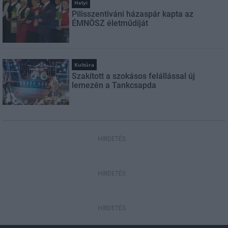
Helyi
Pilisszentiváni házaspár kapta az
ÉMNÖSZ életműdíját
Kultúra
Szakított a szokásos felállással új
lemezén a Tankcsapda
HIRDETÉS
HIRDETÉS
HIRDETÉS