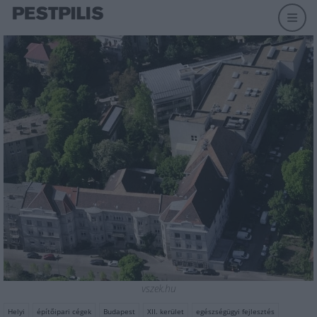
vszek.hu
Helyi
építőipari cégek
Budapest
XII. kerület
egészségügyi fejlesztés