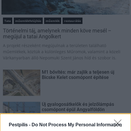
Tata
műemlékfelújítás
műemlék
restaurálás
Történelmi táj, amelynek minden köve mesél –
megújul a tatai Angolkert
A projekt részeként megújulnak a területen található
műemlékek, köztük a különleges Műromok, valamint a közeli
Várkanyarban álló Nepomuki Szent János híd és szobor is.
M1 bővítés: már zajlik a teljesen új
Bicske Kelet csomópont építése
Új gyalogosátkelők és jelzőlámpás
csomópont épül Angyalföldön
Pestpilis -
Do Not Process My Personal Information