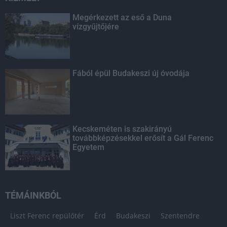
Megérkezett az eső a Duna
vízgyűjtőjére
Fából épül Budakeszi új óvodája
Kecskeméten is szakirányú
továbbképzésekkel erősít a Gál Ferenc
Egyetem
TÉMÁINKBÓL
Liszt Ferenc repülőtér
Érd
Budakeszi
Szentendre