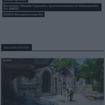
Beruházási, Műszaki Fejlesztési, Sportüzemeltetési és Közbeszerzési
Zrt. (BMSK)
DENCO Klimatechnnikai Kft.
MAGYAR ÉPÍTŐK
Aktuális