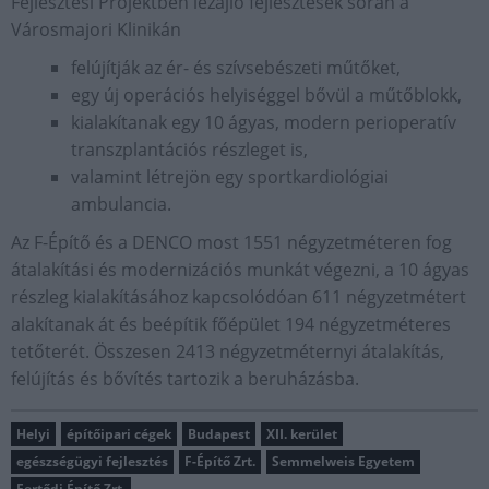
Fejlesztési Projektben lezajló fejlesztések során a
Városmajori Klinikán
felújítják az ér- és szívsebészeti műtőket,
egy új operációs helyiséggel bővül a műtőblokk,
kialakítanak egy 10 ágyas, modern perioperatív
transzplantációs részleget is,
valamint létrejön egy sportkardiológiai
ambulancia.
Az F-Építő és a DENCO most 1551 négyzetméteren fog
átalakítási és modernizációs munkát végezni, a 10 ágyas
részleg kialakításához kapcsolódóan 611 négyzetmétert
alakítanak át és beépítik főépület 194 négyzetméteres
tetőterét. Összesen 2413 négyzetméternyi átalakítás,
felújítás és bővítés tartozik a beruházásba.
Helyi
építőipari cégek
Budapest
XII. kerület
egészségügyi fejlesztés
F-Építő Zrt.
Semmelweis Egyetem
Fertődi Építő Zrt.