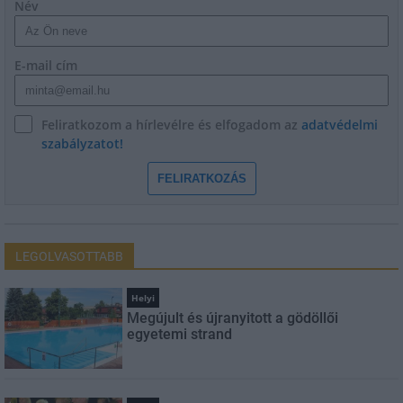
Név
E-mail cím
Feliratkozom a hírlevélre és elfogadom az
adatvédelmi
szabályzatot!
FELIRATKOZÁS
LEGOLVASOTTABB
Helyi
Megújult és újranyitott a gödöllői
egyetemi strand