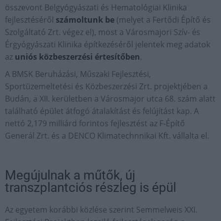
összevont Belgyógyászati és Hematológiai Klinika
fejlesztéséről
számoltunk be
(melyet a Fertődi Építő és
Szolgáltató Zrt. végez el), most a Városmajori Szív- és
Érgyógyászati Klinika építkezéséről jelentek meg adatok
az
uniós közbeszerzési értesítőben
.
A BMSK Beruházási, Műszaki Fejlesztési,
Sportüzemeltetési és Közbeszerzési Zrt. projektjében a
Budán, a XII. kerületben a Városmajor utca 68. szám alatt
található épület átfogó átalakítást és felújítást kap. A
nettó 2,179 milliárd forintos fejlesztést az F-Építő
Generál Zrt. és a DENCO Klimatechnnikai Kft. vállalta el.
Megújulnak a műtők, új
transzplantciós részleg is épül
Az egyetem korábbi közlése szerint Semmelweis XXI.