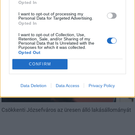
Opted In
I want to opt-out of processing my
Amire többmillióan vártunk: szombattól másodfokúra
Personal Data for Targeted Advertising.
Opted In
csökken a riasztás
I want to opt-out of Collection, Use,
Retention, Sale, and/or Sharing of my
Personal Data that Is Unrelated with the
Purposes for which it was collected.
Opted Out
Helyi
CONFIRM
Data Deletion
Data Access
Privacy Policy
Csökkenti Józsefváros az üresen álló lakásállományát