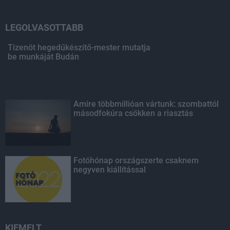
LEGOLVASOTTABB
Tizenöt hegedűkészítő-mester mutatja
be munkáját Budán
Amire többmillióan vártunk: szombattól
másodfokúra csökken a riasztás
Fotóhónap országszerte csaknem
negyven kiállítással
KIEMELT