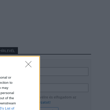
HÍRLEVÉL
Név
sonal or
E-mail cím
ection to
ou may
 personal
Feliratkozom a hírlevélre és elfogadom az
out of the
adatvédelmi szabályzatot!
 downstream
B’s List of