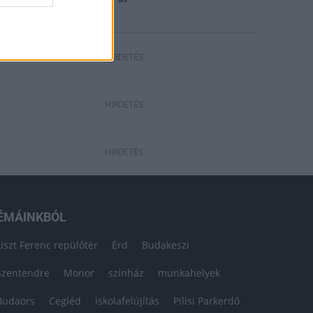
HIRDETÉS
HIRDETÉS
HIRDETÉS
ÉMÁINKBÓL
Liszt Ferenc repülőtér
Érd
Budakeszi
Szentendre
Monor
színház
munkahelyek
Budaörs
Cegléd
iskolafelújítás
Pilisi Parkerdő