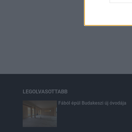
LEGOLVASOTTABB
Fából épül Budakeszi új óvodája