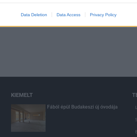
Data Deletion
Data Access
Privacy Policy
KIEMELT
T
Fából épül Budakeszi új óvodája