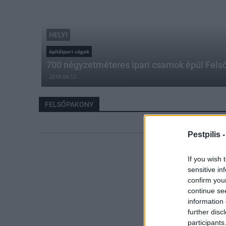
HELYI
építőipari cégek
700 négyzetméteres ipari csarnok épül Fel
2018.04.12
FELSŐPAKONY
Pestpilis 
If you wish 
sensitive in
confirm you
continue se
information 
further disc
participants