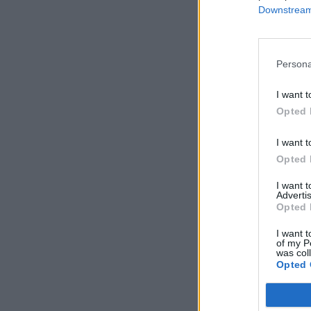
Downstream 
Persona
I want t
Opted 
I want t
Opted 
I want 
Advertis
Opted 
I want t
of my P
was col
Opted 