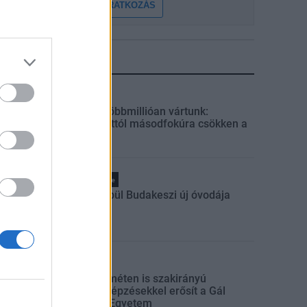
FELIRATKOZÁS
LEGFRISSEBB
Helyi
Amire többmillióan vártunk:
szombattól másodfokúra csökken a
riasztás
Pest megye
Fából épül Budakeszi új óvodája
Országos
Kecskeméten is szakirányú
továbbképzésekkel erősít a Gál
Ferenc Egyetem