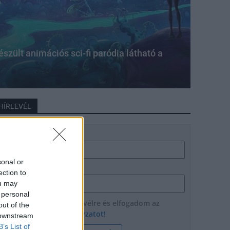
zült animációs sci-fi paródia látható a
HÍRLEVÉL
Név
sonal or
E-mail cím
ection to
ou may
 personal
Feliratkozom a hírlevélre és elfogadom az
out of the
adatvédelmi szabályzatot!
 downstream
B’s List of