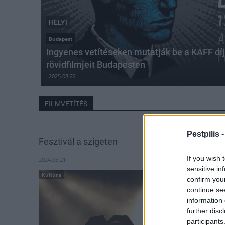
HELYI
Budapest
Ingyenes vetítéseken mutatják be a KAFF dí
rövidfilmjeit Budapesten
2025.08.22
FILMVETÍTÉS
Pestpilis 
Fesztivál a szigeten
If you wish 
2024.05.21
sensitive in
Kultúra
confirm you
continue se
information 
further disc
participants