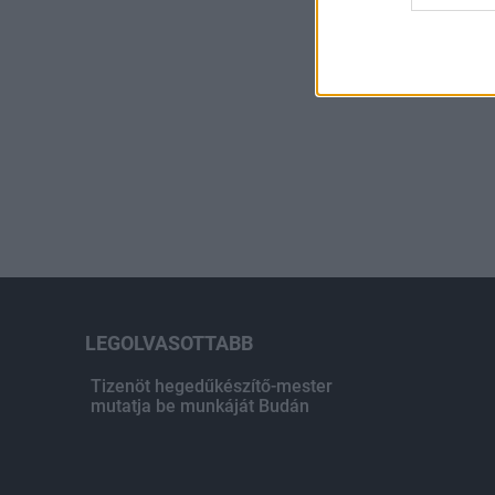
LEGOLVASOTTABB
Tizenöt hegedűkészítő-mester
mutatja be munkáját Budán