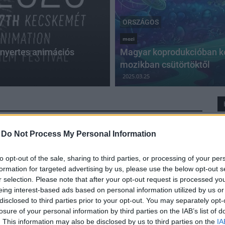
ORSZÁGOS
mozi
jnyertes animációs
Magyar koprodukcióban kés
mozikban csütörtöktől
2025.03.25
-
Do Not Process My Personal Information
Ingyenes filmklubhálózat indult országszerte a
művelődési házakban
to opt-out of the sale, sharing to third parties, or processing of your per
formation for targeted advertising by us, please use the below opt-out s
2024.01.24
r selection. Please note that after your opt-out request is processed y
Országos
eing interest-based ads based on personal information utilized by us or
disclosed to third parties prior to your opt-out. You may separately opt-
losure of your personal information by third parties on the IAB’s list of
. This information may also be disclosed by us to third parties on the
IA