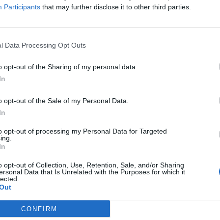
Participants
that may further disclose it to other third parties.
l Data Processing Opt Outs
o opt-out of the Sharing of my personal data.
In
A Nemzeti Művelődési Intézettel együttműködve a
i
o opt-out of the Sale of my Personal Data.
Nemzeti Filmintézet országos filmklubhálózatot indított,
In
amely 180 vidéki településre juttat el klasszikus és mai
magyar filmeket rendszeres, ingyenes
to opt-out of processing my Personal Data for Targeted
vetítéssorozatokkal, felkészült filmklubvezetőkkel.
ing.
In
o opt-out of Collection, Use, Retention, Sale, and/or Sharing
ersonal Data that Is Unrelated with the Purposes for which it
lected.
Out
CONFIRM