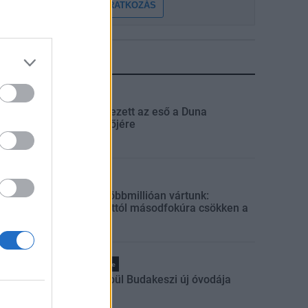
FELIRATKOZÁS
LEGFRISSEBB
Országos
Megérkezett az eső a Duna
vízgyűjtőjére
Helyi
Amire többmillióan vártunk:
szombattól másodfokúra csökken a
riasztás
Pest megye
Fából épül Budakeszi új óvodája