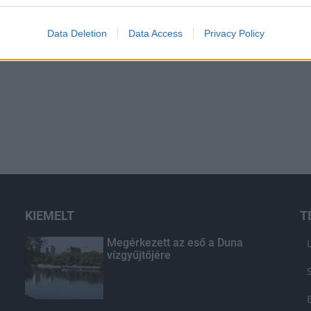
Data Deletion
Data Access
Privacy Policy
KIEMELT
T
Megérkezett az eső a Duna
vízgyűjtőjére