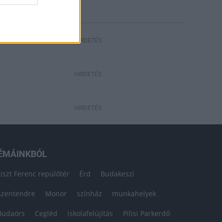
HIRDETÉS
HIRDETÉS
HIRDETÉS
ÉMÁINKBÓL
Liszt Ferenc repülőtér
Érd
Budakeszi
Szentendre
Monor
színház
munkahelyek
Budaörs
Cegléd
iskolafelújítás
Pilisi Parkerdő