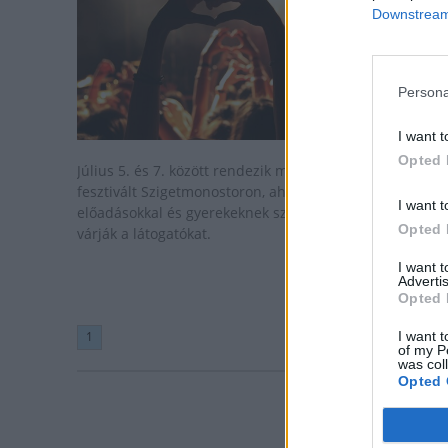
Downstream 
Persona
I want t
Opted 
Július 5. és 7. között rendezik meg a Denagyvilág
fesztivált Szigetmonostoron, ahol koncertekkel, irodalm
I want t
előadásokkal és gyerekeknek szóló programokkal is
Opted 
várják a látogatókat.
I want 
Advertis
Opted 
1
I want t
of my P
was col
Opted 