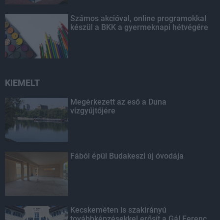
Számos akcióval, online programokkal
készül a BKK a gyermeknapi hétvégére
KIEMELT
Megérkezett az eső a Duna
vízgyűjtőjére
Fából épül Budakeszi új óvodája
Kecskeméten is szakirányú
továbbképzésekkel erősít a Gál Ferenc