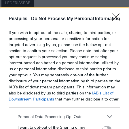
LEGFRISSEBB
Országos
Pestpilis -
Do Not Process My Personal Information
Megérkezett az eső a Duna vízgyűjtőjére
If you wish to opt-out of the sale, sharing to third parties, or
processing of your personal or sensitive information for
targeted advertising by us, please use the below opt-out
section to confirm your selection. Please note that after your
Helyi
opt-out request is processed you may continue seeing
Amire többmillióan vártunk: szombattól
másodfokúra csökken a riasztás
interest-based ads based on personal information utilized by
us or personal information disclosed to third parties prior to
your opt-out. You may separately opt-out of the further
disclosure of your personal information by third parties on the
Pest megye
IAB’s list of downstream participants. This information may
Fából épül Budakeszi új óvodája
also be disclosed by us to third parties on the
IAB’s List of
Downstream Participants
that may further disclose it to other
third parties.
Personal Data Processing Opt Outs
I want to opt-out of the Sharing of my
HIRDETÉS