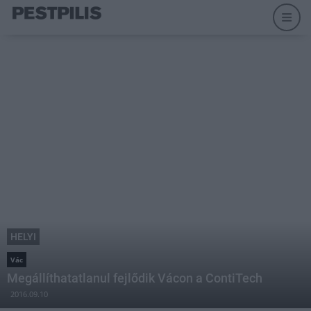
HELYI
Vác
Megállíthatatlanul fejlődik Vácon a ContiTech
2016.09.10