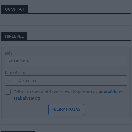
GUMIIPAR
HÍRLEVÉL
Név
E-mail cím
Feliratkozom a hírlevélre és elfogadom az
adatvédelmi
szabályzatot!
FELIRATKOZÁS