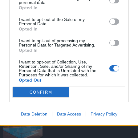
personal data.
Opted In
I want to opt-out of the Sale of my
HIRDETÉS
Personal Data.
Opted In
I want to opt-out of processing my
HIRDETÉS
Personal Data for Targeted Advertising.
Opted In
I want to opt-out of Collection, Use,
Retention, Sale, and/or Sharing of my
LEGOLVASOTTABB
Personal Data that Is Unrelated with the
Purposes for which it was collected.
Opted Out
Tizenöt hegedűkészítő-mester mutatja
be munkáját Budán
CONFIRM
Data Deletion
Data Access
Privacy Policy
Megújult és újranyitott a gödöllői
egyetemi strand