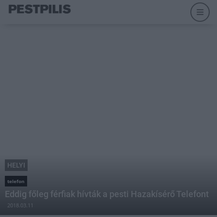
HELYI
telefon
Eddig főleg férfiak hívták a pesti Hazakísérő Telefont
2018.03.11