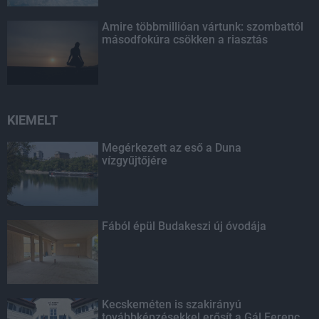
Amire többmillióan vártunk: szombattól
másodfokúra csökken a riasztás
KIEMELT
Megérkezett az eső a Duna
vízgyűjtőjére
Fából épül Budakeszi új óvodája
Kecskeméten is szakirányú
továbbképzésekkel erősít a Gál Ferenc