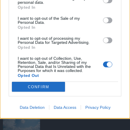
personal data.
Opted In
I want to opt-out of the Sale of my
HIRDETÉS
Personal Data.
Opted In
I want to opt-out of processing my
HIRDETÉS
Personal Data for Targeted Advertising.
Opted In
I want to opt-out of Collection, Use,
Retention, Sale, and/or Sharing of my
LEGOLVASOTTABB
Personal Data that Is Unrelated with the
Purposes for which it was collected.
Opted Out
Tizenöt hegedűkészítő-mester mutatja
be munkáját Budán
CONFIRM
Data Deletion
Data Access
Privacy Policy
Jellemzően napos, gomolyfelhős idő
várható a héten