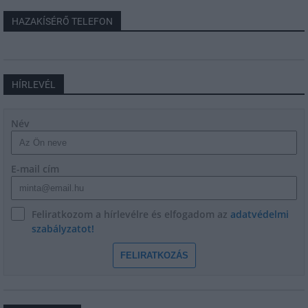
HAZAKÍSÉRŐ TELEFON
HÍRLEVÉL
Név
E-mail cím
Feliratkozom a hírlevélre és elfogadom az
adatvédelmi
szabályzatot!
FELIRATKOZÁS