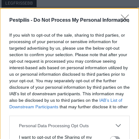
LEGFRISSEBB
Országos
Pestpilis -
Do Not Process My Personal Information
Megérkezett az eső a Duna vízgyűjtőjére
If you wish to opt-out of the sale, sharing to third parties, or
processing of your personal or sensitive information for
targeted advertising by us, please use the below opt-out
section to confirm your selection. Please note that after your
Helyi
opt-out request is processed you may continue seeing
Amire többmillióan vártunk: szombattól
másodfokúra csökken a riasztás
interest-based ads based on personal information utilized by
us or personal information disclosed to third parties prior to
your opt-out. You may separately opt-out of the further
disclosure of your personal information by third parties on the
Pest megye
IAB’s list of downstream participants. This information may
Fából épül Budakeszi új óvodája
also be disclosed by us to third parties on the
IAB’s List of
Downstream Participants
that may further disclose it to other
third parties.
Personal Data Processing Opt Outs
I want to opt-out of the Sharing of my
HIRDETÉS