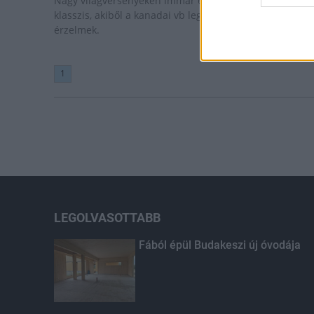
Nagy világversenyeken immár 69 éremnél tart a magya
klasszis, akiből a kanadai vb legvégén törhettek ki az
érzelmek.
1
LEGOLVASOTTABB
Fából épül Budakeszi új óvodája