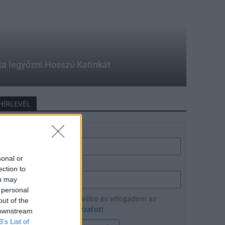
ta legyőzni Hosszú Katinkát
HÍRLEVÉL
Név
sonal or
E-mail cím
ection to
ou may
 personal
Feliratkozom a hírlevélre és elfogadom az
out of the
adatvédelmi szabályzatot!
 downstream
B’s List of