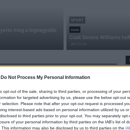
SPORT
nyerte meg a legnagyobb
úszás
Csak Serena Williams tud
2017.12.29
-
Do Not Process My Personal Information
Hosszú Katinka a világ második legjobb
sportolónője 2016-ban
to opt-out of the sale, sharing to third parties, or processing of your per
formation for targeted advertising by us, please use the below opt-out s
2016.12.29
r selection. Please note that after your opt-out request is processed y
A háromszoros olimpiai bajnokot a riói olimpián négy
eing interest-based ads based on personal information utilized by us or
aranyéremig jutó amerikai tornásznő előzte meg. A
disclosed to third parties prior to your opt-out. You may separately opt-
férfiaknál Usain Bolt, Michael Phelps és Cristiano
losure of your personal information by third parties on the IAB’s list of
Ronaldo végzett a dobogón.
. This information may also be disclosed by us to third parties on the
IA