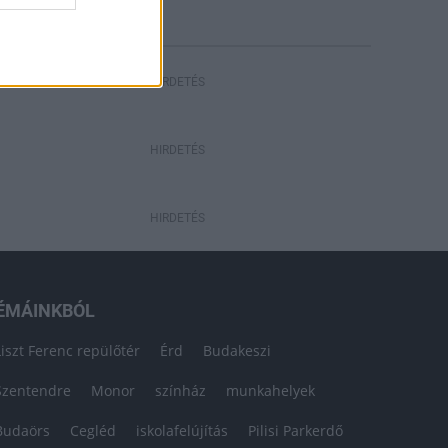
HIRDETÉS
HIRDETÉS
HIRDETÉS
ÉMÁINKBÓL
Liszt Ferenc repülőtér
Érd
Budakeszi
Szentendre
Monor
színház
munkahelyek
Budaörs
Cegléd
iskolafelújítás
Pilisi Parkerdő