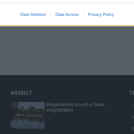
r
Data Deletion
Data Access
Privacy Policy
KIEMELT
T
Megérkezett az eső a Duna
vízgyűjtőjére