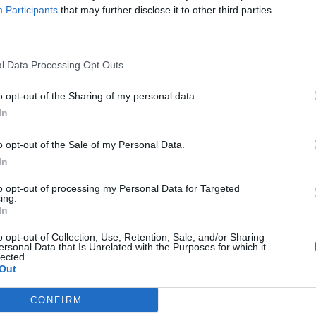
Participants
that may further disclose it to other third parties.
Hosszú Katinka és Michael Phelps került az
úszóvilág trónjára
l Data Processing Opt Outs
2016.12.05
A háromszoros olimpiai bajnok magyar klasszis és a
o opt-out of the Sharing of my personal data.
minden idők legeredményesebb olimpikonja lett az év
In
úszója a nemzetközi úszószövetségnél.
o opt-out of the Sale of my Personal Data.
In
to opt-out of processing my Personal Data for Targeted
ing.
In
o opt-out of Collection, Use, Retention, Sale, and/or Sharing
ersonal Data that Is Unrelated with the Purposes for which it
lected.
Out
CONFIRM