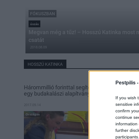
FÓKUSZBAN
úszás
Megvan még a tűz! – Hosszú Katinka most 
csatát
2018.08.09
HOSSZÚ KATINKA
Pestpilis 
Hárommillió forinttal segített Hosszú Katinka
egy budakalászi alapítványnak
If you wish 
sensitive in
2017.09.14
confirm you
Országos
continue se
information 
further disc
participants