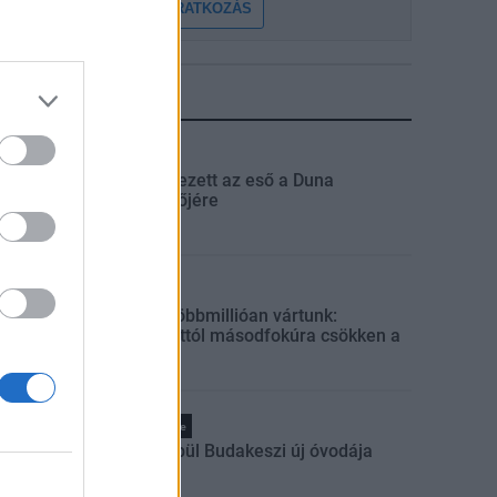
FELIRATKOZÁS
LEGFRISSEBB
Országos
Megérkezett az eső a Duna
vízgyűjtőjére
Helyi
Amire többmillióan vártunk:
szombattól másodfokúra csökken a
riasztás
Pest megye
Fából épül Budakeszi új óvodája