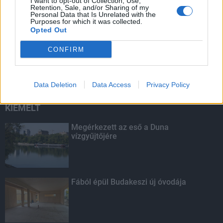
I want to opt-out of Collection, Use,
Retention, Sale, and/or Sharing of my
Personal Data that Is Unrelated with the
Purposes for which it was collected.
Opted Out
Megújult és újranyitott a gödöllői
CONFIRM
egyetemi strand
Data Deletion
Data Access
Privacy Policy
KIEMELT
Megérkezett az eső a Duna
vízgyűjtőjére
Fából épül Budakeszi új óvodája