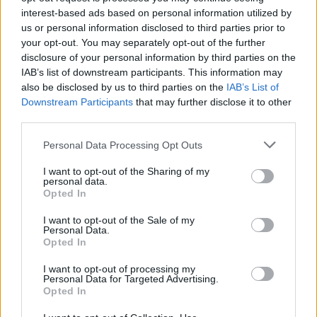
interest-based ads based on personal information utilized by
us or personal information disclosed to third parties prior to
HIRDETÉS
your opt-out. You may separately opt-out of the further
disclosure of your personal information by third parties on the
IAB’s list of downstream participants. This information may
HIRDETÉS
also be disclosed by us to third parties on the
IAB’s List of
Downstream Participants
that may further disclose it to other
third parties.
HIRDETÉS
Personal Data Processing Opt Outs
I want to opt-out of the Sharing of my
personal data.
LEGOLVASOTTABB
Opted In
I want to opt-out of the Sale of my
Tizenöt hegedűkészítő-mester mutatja
Personal Data.
be munkáját Budán
Opted In
I want to opt-out of processing my
Personal Data for Targeted Advertising.
Opted In
Amire többmillióan vártunk: szombattól
másodfokúra csökken a riasztás