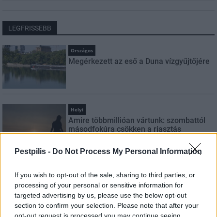
LEGFRISSEBB
Országos
Megérkezett az eső a Duna vízgyűjtőjére
Helyi
Amire többmillióan vártunk: szombattól
másodfokúra csökken a riasztás
Pestpilis -
Do Not Process My Personal Information
Pest megye
If you wish to opt-out of the sale, sharing to third parties, or
Fából épül Budakeszi új óvodája
processing of your personal or sensitive information for
targeted advertising by us, please use the below opt-out
section to confirm your selection. Please note that after your
opt-out request is processed you may continue seeing