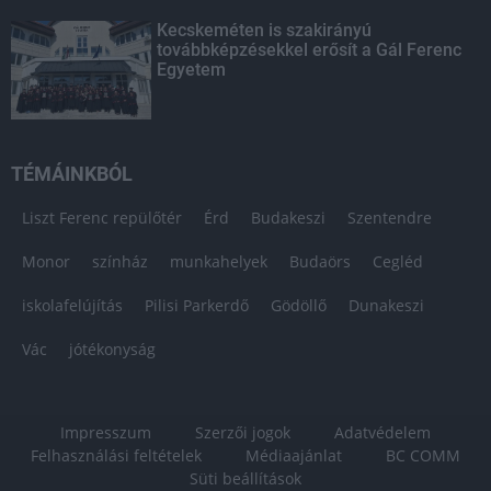
Kecskeméten is szakirányú
továbbképzésekkel erősít a Gál Ferenc
Egyetem
TÉMÁINKBÓL
Liszt Ferenc repülőtér
Érd
Budakeszi
Szentendre
Monor
színház
munkahelyek
Budaörs
Cegléd
iskolafelújítás
Pilisi Parkerdő
Gödöllő
Dunakeszi
Vác
jótékonyság
Impresszum
Szerzői jogok
Adatvédelem
Felhasználási feltételek
Médiaajánlat
BC COMM
Süti beállítások