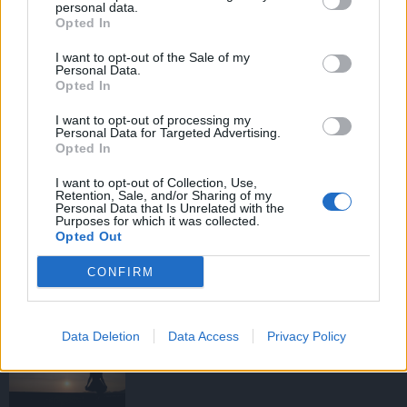
personal data.
Opted In
I want to opt-out of the Sale of my
HIRDETÉS
Personal Data.
Opted In
I want to opt-out of processing my
HIRDETÉS
Personal Data for Targeted Advertising.
Opted In
I want to opt-out of Collection, Use,
Retention, Sale, and/or Sharing of my
LEGOLVASOTTABB
Personal Data that Is Unrelated with the
Purposes for which it was collected.
Opted Out
Tizenöt hegedűkészítő-mester mutatja
be munkáját Budán
CONFIRM
Data Deletion
Data Access
Privacy Policy
Amire többmillióan vártunk: szombattól
másodfokúra csökken a riasztás