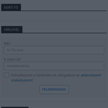
KERTI TÓ
HÍRLEVÉL
Név
E-mail cím
Feliratkozom a hírlevélre és elfogadom az
adatvédelmi
szabályzatot!
FELIRATKOZÁS