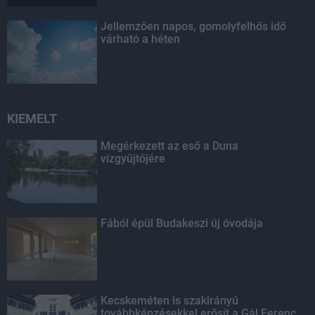
Jellemzően napos, gomolyfelhős idő
várható a héten
KIEMELT
Megérkezett az eső a Duna
vízgyűjtőjére
Fából épül Budakeszi új óvodája
Kecskeméten is szakirányú
továbbképzésekkel erősít a Gál Ferenc