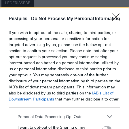
LEGFRISSEBB
Országos
Pestpilis -
Do Not Process My Personal Information
Megérkezett az eső a Duna vízgyűjtőjére
If you wish to opt-out of the sale, sharing to third parties, or
processing of your personal or sensitive information for
targeted advertising by us, please use the below opt-out
section to confirm your selection. Please note that after your
Helyi
opt-out request is processed you may continue seeing
Amire többmillióan vártunk: szombattól
másodfokúra csökken a riasztás
interest-based ads based on personal information utilized by
us or personal information disclosed to third parties prior to
your opt-out. You may separately opt-out of the further
disclosure of your personal information by third parties on the
Pest megye
IAB’s list of downstream participants. This information may
Fából épül Budakeszi új óvodája
also be disclosed by us to third parties on the
IAB’s List of
Downstream Participants
that may further disclose it to other
third parties.
Personal Data Processing Opt Outs
I want to opt-out of the Sharing of my
HIRDETÉS