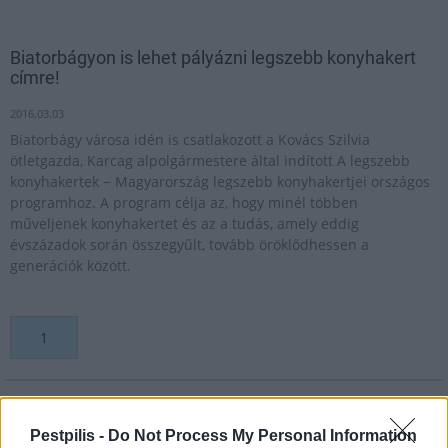
Biatorbágyon is lehet pályázni legszebb konyhakert
címre!
2016.03.03
Biatorbágy városa idén is csatlakozott a Kovács Szilvia
ötletgazda, Karcag alpolgármestere által indított A legszebb
konyhakertek − Magyarország legszebb konyhakertjei országos
programhoz. A program célja az, hogy minél többen
műveljenek konyhakertet és az a tudás, amely eddig
évszázadok során összegyűlt, tovább öröklődhessen a
generációk között.
1
HÍRLEVÉL
Pestpilis -
Do Not Process My Personal Information