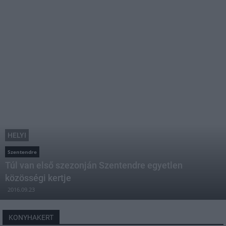
HELYI
Szentendre
Túl van első szezonján Szentendre egyetlen
közösségi kertje
2016.09.23
KONYHAKERT