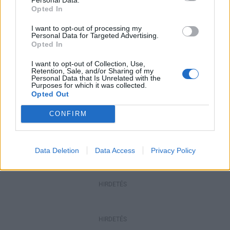
Opted In
Pest megye
Fából épül Budakeszi új óvodája
I want to opt-out of processing my
Personal Data for Targeted Advertising.
Opted In
I want to opt-out of Collection, Use,
Retention, Sale, and/or Sharing of my
Országos
Personal Data that Is Unrelated with the
Purposes for which it was collected.
Kecskeméten is szakirányú
Opted Out
továbbképzésekkel erősít a Gál Ferenc
Egyetem
CONFIRM
HIRDETÉS
Data Deletion
Data Access
Privacy Policy
HIRDETÉS
HIRDETÉS