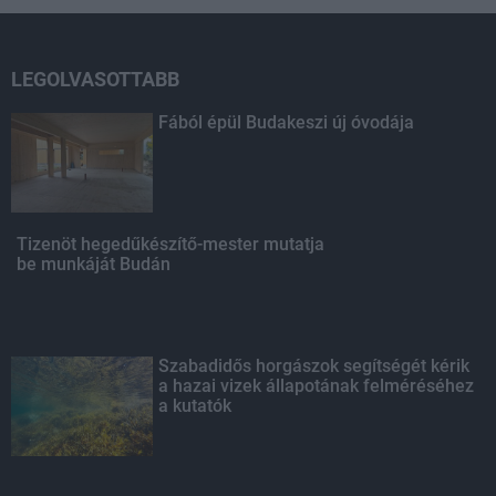
LEGOLVASOTTABB
Fából épül Budakeszi új óvodája
Tizenöt hegedűkészítő-mester mutatja
be munkáját Budán
Szabadidős horgászok segítségét kérik
a hazai vizek állapotának felméréséhez
a kutatók