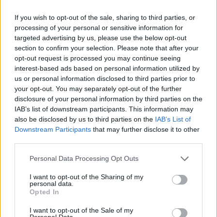
Név
If you wish to opt-out of the sale, sharing to third parties, or
processing of your personal or sensitive information for
targeted advertising by us, please use the below opt-out
E-mail cím
section to confirm your selection. Please note that after your
opt-out request is processed you may continue seeing
interest-based ads based on personal information utilized by
Feliratkozom a hírlevélre és elfogadom az
adatvédelmi
us or personal information disclosed to third parties prior to
szabályzatot!
your opt-out. You may separately opt-out of the further
disclosure of your personal information by third parties on the
FELIRATKOZÁS
IAB’s list of downstream participants. This information may
also be disclosed by us to third parties on the
IAB’s List of
Downstream Participants
that may further disclose it to other
third parties.
LEGFRISSEBB
Personal Data Processing Opt Outs
Helyi
I want to opt-out of the Sharing of my
Amire többmillióan vártunk: szombattól
personal data.
másodfokúra csökken a riasztás
Opted In
I want to opt-out of the Sale of my
Personal Data.