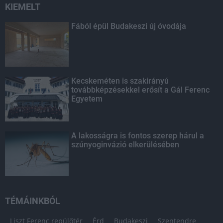
KIEMELT
Fából épül Budakeszi új óvodája
Kecskeméten is szakirányú
továbbképzésekkel erősít a Gál Ferenc
Egyetem
A lakosságra is fontos szerep hárul a
szúnyoginvázió elkerülésében
TÉMÁINKBÓL
Liszt Ferenc repülőtér
Érd
Budakeszi
Szentendre