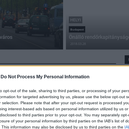
HELYI
Budapest
őváros
Önálló rendőrkapitányság
2018.03.28
-
Do Not Process My Personal Information
Kilenc új térfigyelő kamera növeli a
közbiztonságot Szentendrén
to opt-out of the sale, sharing to third parties, or processing of your per
formation for targeted advertising by us, please use the below opt-out s
2017.07.12
r selection. Please note that after your opt-out request is processed y
Az önkormányzat a lakók kérésére bővítette térfigyelő
eing interest-based ads based on personal information utilized by us or
rendszerét, a négymillió forintos beruházást a város
disclosed to third parties prior to your opt-out. You may separately opt-
saját forrásaiból fedezte.
losure of your personal information by third parties on the IAB’s list of
. This information may also be disclosed by us to third parties on the
IA