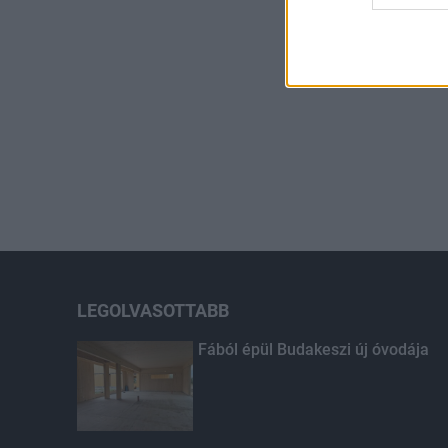
LEGOLVASOTTABB
Fából épül Budakeszi új óvodája