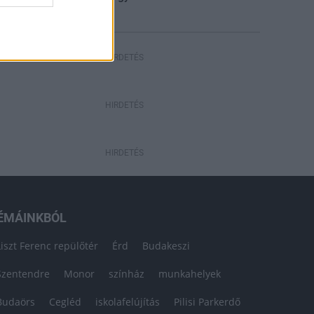
HIRDETÉS
HIRDETÉS
HIRDETÉS
ÉMÁINKBÓL
Liszt Ferenc repülőtér
Érd
Budakeszi
Szentendre
Monor
színház
munkahelyek
Budaörs
Cegléd
iskolafelújítás
Pilisi Parkerdő