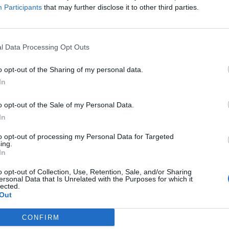
Participants
that may further disclose it to other third parties.
Száz térfigyelő kamera pásztázza majd
k
Dunakeszit
2016.12.05
l Data Processing Opt Outs
s
A rendőrség azonnal értesül, ha körözött autó érkezik a
városba, a közterület fenntartók pedig megelőzésre
o opt-out of the Sharing of my personal data.
használják majd a rendszert.
In
o opt-out of the Sale of my Personal Data.
In
to opt-out of processing my Personal Data for Targeted
ing.
In
o opt-out of Collection, Use, Retention, Sale, and/or Sharing
ersonal Data that Is Unrelated with the Purposes for which it
lected.
Out
CONFIRM