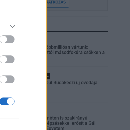
FELIRATKOZÁS
LEGFRISSEBB
Helyi
Amire többmillióan vártunk:
szombattól másodfokúra csökken a
riasztás
Pest megye
Fából épül Budakeszi új óvodája
Országos
Kecskeméten is szakirányú
továbbképzésekkel erősít a Gál
Ferenc Egyetem