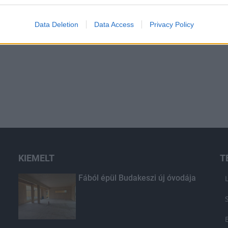
Data Deletion
Data Access
Privacy Policy
KIEMELT
T
Fából épül Budakeszi új óvodája