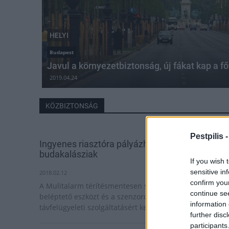
HELYI
Budapest
Javul a környezetbiztonság, új fákat kap a f
2019.04.24
KÖZBIZTONSÁG
Pestpilis 
Ingyenes riasztóra pályázhatnak a
budakalásziak
If you wish 
sensitive in
2018.02.12
confirm you
A Mulitalarm térítésmentesen szereli fel a lakosoknak a
continue se
beléptető eszközt és a szenzorokat is, csupán a
information 
távfelügyeleti szolgáltatásért kell fizetni.
further disc
participants