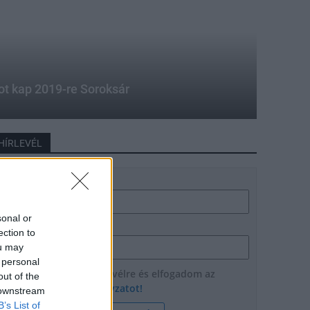
ot kap 2019-re Soroksár
HÍRLEVÉL
Név
sonal or
E-mail cím
ection to
ou may
 personal
Feliratkozom a hírlevélre és elfogadom az
out of the
adatvédelmi szabályzatot!
 downstream
B’s List of