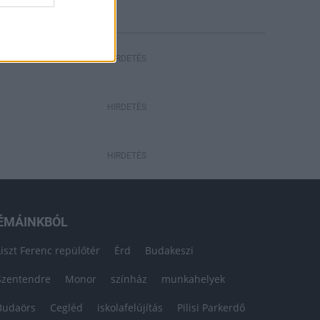
HIRDETÉS
HIRDETÉS
HIRDETÉS
ÉMÁINKBÓL
Liszt Ferenc repülőtér
Érd
Budakeszi
Szentendre
Monor
színház
munkahelyek
Budaörs
Cegléd
iskolafelújítás
Pilisi Parkerdő