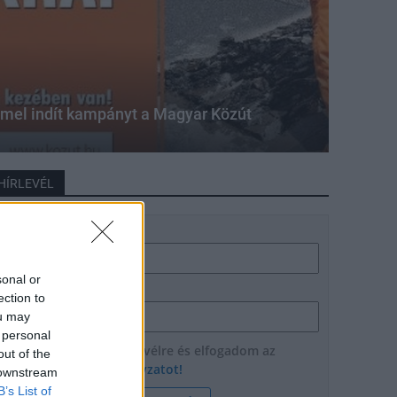
mmel indít kampányt a Magyar Közút
HÍRLEVÉL
Név
sonal or
E-mail cím
ection to
ou may
 personal
Feliratkozom a hírlevélre és elfogadom az
out of the
adatvédelmi szabályzatot!
 downstream
B’s List of