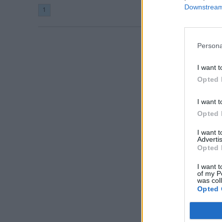
Downstream 
1
Persona
I want t
Opted 
I want t
Opted 
I want 
Advertis
Opted 
I want t
of my P
was col
Opted 