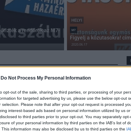
HELYI
nőrizték a rendőrök az M7-
M7
Figyelj a közutasokra! cí
2020.06.17
-
Do Not Process My Personal Information
Jelentősen csökken Érd közlekedési terhelése
az M7-es új csomópontjával
to opt-out of the sale, sharing to third parties, or processing of your per
formation for targeted advertising by us, please use the below opt-out s
2016.08.24
r selection. Please note that after your opt-out request is processed y
Az 1,36 milliárdos, átfogó fejlesztés megnövelte az érdi
eing interest-based ads based on personal information utilized by us or
lejáró kapacitását: többek közt körforgalom épült, és
disclosed to third parties prior to your opt-out. You may separately opt-
négysávosodott az autópályáról levezető út.
losure of your personal information by third parties on the IAB’s list of
. This information may also be disclosed by us to third parties on the
IA