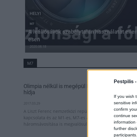
HELYI
M7
A leállósávok szabálytalan használatát elle
esen
2020.08.18
M7
Pestpilis 
Olimpia nélkül is megépül Budapest új közúti
hídja
If you wish 
sensitive in
2017.03.29
confirm you
A Liszt Ferenc nemzetközi repülőtér kötött pályás
continue se
kapcsolata és az M1-es, M7-es autópálya
information 
háromsávosítása is megvalósul.
further disc
participants