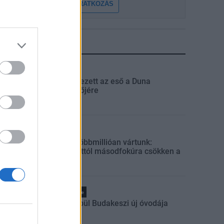
FELIRATKOZÁS
LEGFRISSEBB
Országos
Megérkezett az eső a Duna
vízgyűjtőjére
Helyi
Amire többmillióan vártunk:
szombattól másodfokúra csökken a
riasztás
Pest megye
Fából épül Budakeszi új óvodája