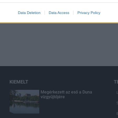
Data Deletion
Data Access
Privacy Policy
KIEMELT
T
Megérkezett az eső a Duna
vízgyűjtőjére