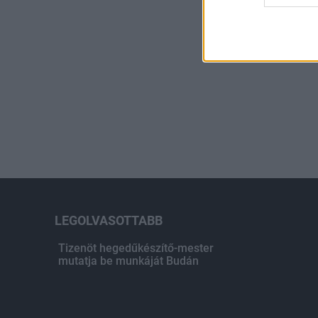
LEGOLVASOTTABB
Tizenöt hegedűkészítő-mester
mutatja be munkáját Budán