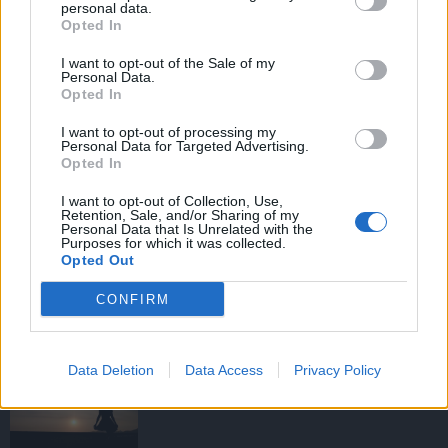
personal data.
Opted In
I want to opt-out of the Sale of my
HIRDETÉS
Personal Data.
Opted In
I want to opt-out of processing my
HIRDETÉS
Personal Data for Targeted Advertising.
Opted In
I want to opt-out of Collection, Use,
Retention, Sale, and/or Sharing of my
LEGOLVASOTTABB
Personal Data that Is Unrelated with the
Purposes for which it was collected.
Opted Out
Fából épül Budakeszi új óvodája
CONFIRM
Data Deletion
Data Access
Privacy Policy
Amire többmillióan vártunk: szombattól
másodfokúra csökken a riasztás