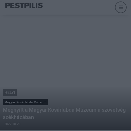
HELYI
Magyar Kosárlabda Múzeum
Megnyílt a Magyar Kosárlabda Múzeum a szövetség
székházában
2022.10.29