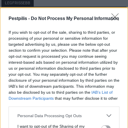
LEGFRISSEBB
Helyi
Pestpilis -
Do Not Process My Personal Information
Amire többmillióan vártunk: szombattól
másodfokúra csökken a riasztás
If you wish to opt-out of the sale, sharing to third parties, or
processing of your personal or sensitive information for
targeted advertising by us, please use the below opt-out
section to confirm your selection. Please note that after your
Pest megye
opt-out request is processed you may continue seeing
Fából épül Budakeszi új óvodája
interest-based ads based on personal information utilized by
us or personal information disclosed to third parties prior to
your opt-out. You may separately opt-out of the further
disclosure of your personal information by third parties on the
Országos
IAB’s list of downstream participants. This information may
Kecskeméten is szakirányú
also be disclosed by us to third parties on the
IAB’s List of
továbbképzésekkel erősít a Gál Ferenc
Downstream Participants
that may further disclose it to other
Egyetem
third parties.
Personal Data Processing Opt Outs
I want to opt-out of the Sharing of my
HIRDETÉS