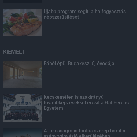
Újabb program segíti a halfogyasztás
népszerűsítését
KIEMELT
Fából épül Budakeszi új óvodája
Kecskeméten is szakirányú
továbbképzésekkel erősít a Gál Ferenc
Egyetem
A lakosságra is fontos szerep hárul a
szúnyoginvázió elkerülésében