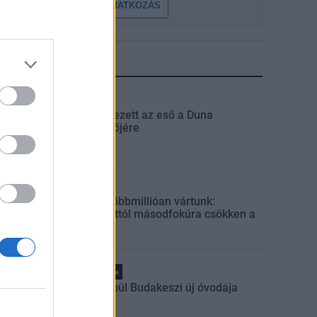
FELIRATKOZÁS
LEGFRISSEBB
Országos
Megérkezett az eső a Duna
vízgyűjtőjére
Helyi
Amire többmillióan vártunk:
szombattól másodfokúra csökken a
riasztás
Pest megye
Fából épül Budakeszi új óvodája