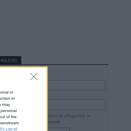
HÍRLEVÉL
Név
sonal or
E-mail cím
ection to
ou may
 personal
Feliratkozom a hírlevélre és elfogadom az
out of the
adatvédelmi szabályzatot!
 downstream
B’s List of