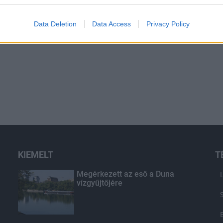
Data Deletion
Data Access
Privacy Policy
KIEMELT
T
Megérkezett az eső a Duna
vízgyűjtőjére