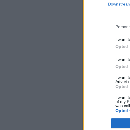
Downstream 
Persona
I want t
Opted 
I want t
Opted 
I want 
Advertis
Opted 
I want t
of my P
was col
Opted 