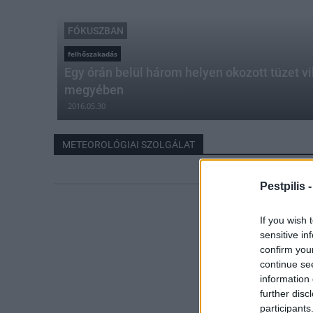
FÓKUSZBAN
felhőszakadás
Egy órán belül három helyen okozott tüzet v
megyében
2016.05.30
METEOROLÓGIAI SZOLGÁLAT
Pestpilis 
If you wish 
sensitive in
confirm you
continue se
information 
further disc
participants