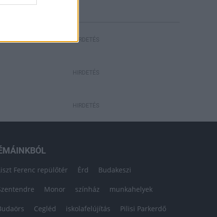
HIRDETÉS
HIRDETÉS
HIRDETÉS
ÉMÁINKBÓL
Liszt Ferenc repülőtér
Érd
Budakeszi
Szentendre
Monor
színház
munkahelyek
Budaörs
Cegléd
iskolafelújítás
Pilisi Parkerdő