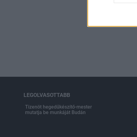
LEGOLVASOTTABB
Tizenöt hegedűkészítő-mester
mutatja be munkáját Budán