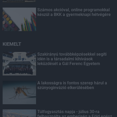
Számos akcióval, online programokkal
készül a BKK a gyermeknapi hétvégére
KIEMELT
Szakirányú továbbképzésekkel segíti
idén is a társadalmi kihívások
leküzdését a Gál Ferenc Egyetem
A lakosságra is fontos szerep hárul a
szúnyoginvázió elkerülésében
Túlfogyasztás napja - július 30-ra
felhasználta az emberiség a Föld egész