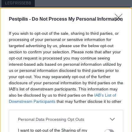
LEGFRISSEBB
Országos
Pestpilis -
Do Not Process My Personal Information
Szakirányú továbbképzésekkel segíti
idén is a társadalmi kihívások leküzdését
If you wish to opt-out of the sale, sharing to third parties, or
a Gál Ferenc Egyetem
processing of your personal or sensitive information for
targeted advertising by us, please use the below opt-out
section to confirm your selection. Please note that after your
Országos
opt-out request is processed you may continue seeing
A lakosságra is fontos szerep hárul a
szúnyoginvázió elkerülésében
interest-based ads based on personal information utilized by
us or personal information disclosed to third parties prior to
your opt-out. You may separately opt-out of the further
disclosure of your personal information by third parties on the
Országos
IAB’s list of downstream participants. This information may
Itt az ÉVOSZ megoldása a hőhullámok és
also be disclosed by us to third parties on the
IAB’s List of
az energiakrízis kezelésére
Downstream Participants
that may further disclose it to other
third parties.
Personal Data Processing Opt Outs
I want to opt-out of the Sharing of my
HIRDETÉS