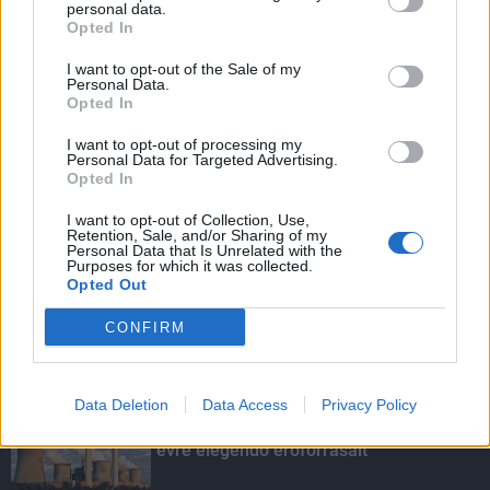
personal data.
Opted In
I want to opt-out of the Sale of my
HIRDETÉS
Personal Data.
Opted In
I want to opt-out of processing my
HIRDETÉS
Personal Data for Targeted Advertising.
Opted In
I want to opt-out of Collection, Use,
Retention, Sale, and/or Sharing of my
LEGOLVASOTTABB
Personal Data that Is Unrelated with the
Purposes for which it was collected.
Opted Out
Agrometeorológia: ismét lendületet
vehet a növényzet korai fejlődése
CONFIRM
Data Deletion
Data Access
Privacy Policy
Túlfogyasztás napja - július 30-ra
felhasználta az emberiség a Föld egész
évre elegendő erőforrásait