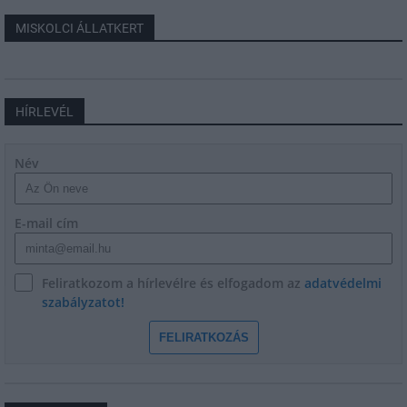
MISKOLCI ÁLLATKERT
HÍRLEVÉL
Név
E-mail cím
Feliratkozom a hírlevélre és elfogadom az
adatvédelmi
szabályzatot!
FELIRATKOZÁS