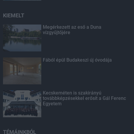
KIEMELT
Megérkezett az eső a Duna
vízgyűjtőjére
Fából épül Budakeszi új óvodája
Kecskeméten is szakirányú
továbbképzésekkel erősít a Gál Ferenc
Egyetem
TÉMÁINKBÓL