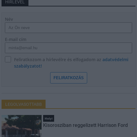
HÍRLEVÉL
Név
E-mail cím
Feliratkozom a hírlevélre és elfogadom az
adatvédelmi
szabályzatot!
FELIRATKOZÁS
LEGOLVASOTTABB
Helyi
Kisorosziban reggelizett Harrison Ford