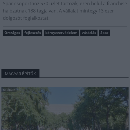
Spar csoporthoz 570 üzlet tartozik, ezen belül a franchise
hálózatnak 188 tagja van. A vállalat mintegy 13 ezer
dolgozót foglalkoztat.
Országos
fejlesztés
környezetvédelem
vásárlás
Spar
MAGYAR ÉPÍTŐK
Mi épül?