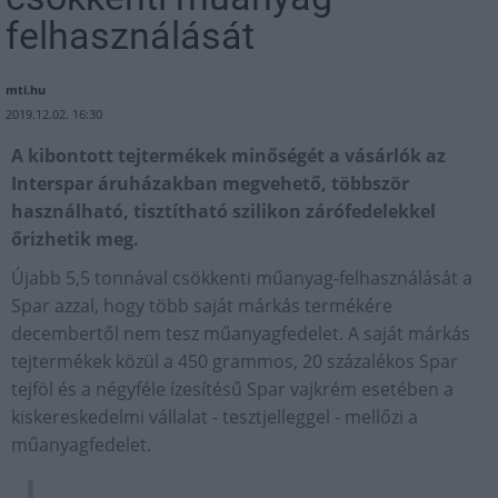
felhasználását
mti.hu
2019.12.02. 16:30
A kibontott tejtermékek minőségét a vásárlók az
Interspar áruházakban megvehető, többször
használható, tisztítható szilikon zárófedelekkel
őrizhetik meg.
Újabb 5,5 tonnával csökkenti műanyag-felhasználását a
Spar azzal, hogy több saját márkás termékére
decembertől nem tesz műanyagfedelet. A saját márkás
tejtermékek közül a 450 grammos, 20 százalékos Spar
tejföl és a négyféle ízesítésű Spar vajkrém esetében a
kiskereskedelmi vállalat - tesztjelleggel - mellőzi a
műanyagfedelet.