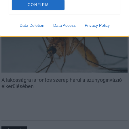
CONFIRM
Data Deletion
Data Access
Privacy Policy
Országos
A lakosságra is fontos szerep hárul a szúnyoginvázió
elkerülésében