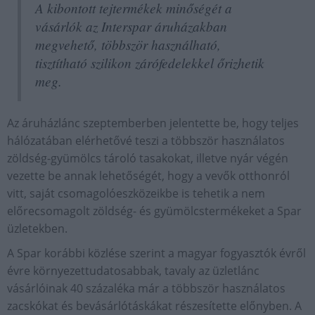
A kibontott tejtermékek minőségét a
vásárlók az Interspar áruházakban
megvehető, többször használható,
tisztítható szilikon zárófedelekkel őrizhetik
meg.
Az áruházlánc szeptemberben jelentette be, hogy teljes
hálózatában elérhetővé teszi a többször használatos
zöldség-gyümölcs tároló tasakokat, illetve nyár végén
vezette be annak lehetőségét, hogy a vevők otthonról
vitt, saját csomagolóeszközeikbe is tehetik a nem
előrecsomagolt zöldség- és gyümölcstermékeket a Spar
üzletekben.
A Spar korábbi közlése szerint a magyar fogyasztók évről
évre környezettudatosabbak, tavaly az üzletlánc
vásárlóinak 40 százaléka már a többször használatos
zacskókat és bevásárlótáskákat részesítette előnyben. A