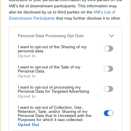
IAB’s list of downstream participants. This information may
also be disclosed by us to third parties on the
IAB’s List of
Downstream Participants
that may further disclose it to other
third parties.
Megérkezett az eső a Duna vízgyűjtőjére
Personal Data Processing Opt Outs
I want to opt-out of the Sharing of my
personal data.
Opted In
I want to opt-out of the Sale of my
Personal Data.
Országos
Opted In
I want to opt-out of processing my
Personal Data for Targeted Advertising.
Opted In
I want to opt-out of Collection, Use,
Retention, Sale, and/or Sharing of my
Personal Data that Is Unrelated with the
Purposes for which it was collected.
Kecskeméten is szakirányú továbbképzésekkel erősít a
Opted Out
Gál Ferenc Egyetem