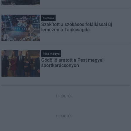
Kultúra
Szakított a szokásos felállással új
lemezén a Tankcsapda
Pest megye
Gödöllő aratott a Pest megyei
sportkarácsonyon
HIRDETÉS
HIRDETÉS