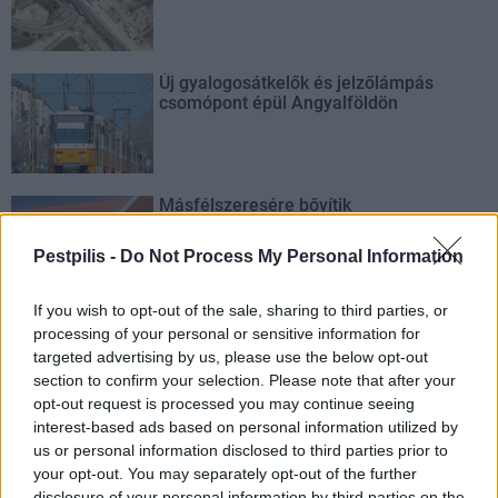
Új gyalogosátkelők és jelzőlámpás
csomópont épül Angyalföldön
Másfélszeresére bővítik
Hódmezővásárhely jó hírű református
iskoláját
Pestpilis -
Do Not Process My Personal Information
If you wish to opt-out of the sale, sharing to third parties, or
processing of your personal or sensitive information for
targeted advertising by us, please use the below opt-out
section to confirm your selection. Please note that after your
AJÁNLJUK MÉG
opt-out request is processed you may continue seeing
interest-based ads based on personal information utilized by
Országos
us or personal information disclosed to third parties prior to
your opt-out. You may separately opt-out of the further
disclosure of your personal information by third parties on the