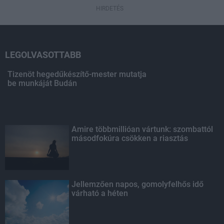
HIRDETÉS
LEGOLVASOTTABB
Tizenöt hegedűkészítő-mester mutatja
be munkáját Budán
Amire többmillióan vártunk: szombattól
másodfokúra csökken a riasztás
Jellemzően napos, gomolyfelhős idő
várható a héten