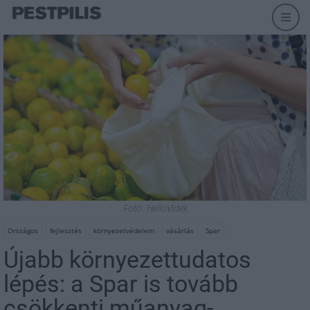
Fotó: HelloVidék
Országos
fejlesztés
környezetvédelem
vásárlás
Spar
Újabb környezettudatos
lépés: a Spar is tovább
csökkenti műanyag-