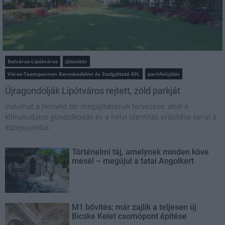
Belváros-Lipótváros
játszótér
Város-Teampannon Kereskedelmi és Szolgáltató Kft.
parkfelújítás
Újragondolják Lipótváros rejtett, zöld parkját
Indulhat a Honvéd tér megújításának tervezése, ahol a
klímatudatos gondolkodás és a helyi identitás erősítése kerül a
középpontba.
Történelmi táj, amelynek minden köve
mesél – megújul a tatai Angolkert
M1 bővítés: már zajlik a teljesen új
Bicske Kelet csomópont építése