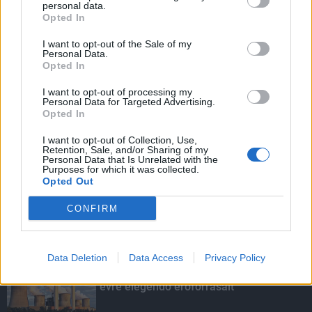
personal data.
Opted In
I want to opt-out of the Sale of my
HIRDETÉS
Personal Data.
Opted In
I want to opt-out of processing my
HIRDETÉS
Personal Data for Targeted Advertising.
Opted In
I want to opt-out of Collection, Use,
Retention, Sale, and/or Sharing of my
LEGOLVASOTTABB
Personal Data that Is Unrelated with the
Purposes for which it was collected.
Opted Out
Számos akcióval, online programokkal
készül a BKK a gyermeknapi hétvégére
CONFIRM
Data Deletion
Data Access
Privacy Policy
Túlfogyasztás napja - július 30-ra
felhasználta az emberiség a Föld egész
évre elegendő erőforrásait