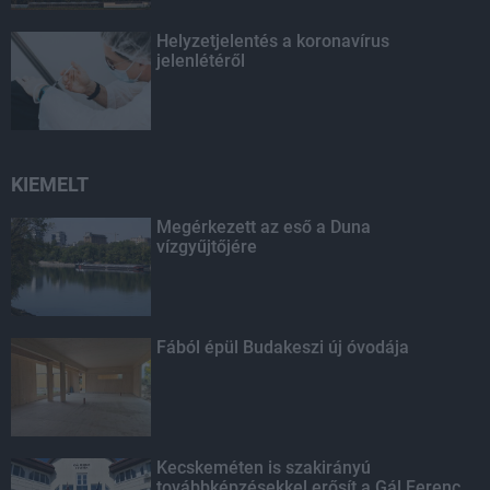
Helyzetjelentés a koronavírus
jelenlétéről
KIEMELT
Megérkezett az eső a Duna
vízgyűjtőjére
Fából épül Budakeszi új óvodája
Kecskeméten is szakirányú
továbbképzésekkel erősít a Gál Ferenc