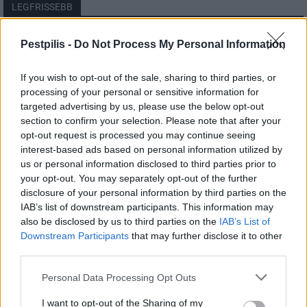
LEGFRISSEBB
Országos
Pestpilis -
Do Not Process My Personal Information
Megérkezett az eső a Duna vízgyűjtőjére
If you wish to opt-out of the sale, sharing to third parties, or
processing of your personal or sensitive information for
targeted advertising by us, please use the below opt-out
section to confirm your selection. Please note that after your
Helyi
opt-out request is processed you may continue seeing
Amire többmillióan vártunk: szombattól
másodfokúra csökken a riasztás
interest-based ads based on personal information utilized by
us or personal information disclosed to third parties prior to
your opt-out. You may separately opt-out of the further
disclosure of your personal information by third parties on the
Pest megye
IAB’s list of downstream participants. This information may
Fából épül Budakeszi új óvodája
also be disclosed by us to third parties on the
IAB’s List of
Downstream Participants
that may further disclose it to other
third parties.
Personal Data Processing Opt Outs
I want to opt-out of the Sharing of my
HIRDETÉS