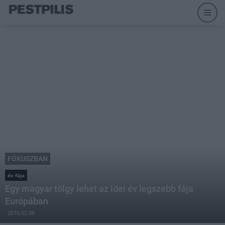
FÓKUSZBAN
év fája
Egy magyar tölgy lehet az idei év legszebb fája
Európában
2016.02.08