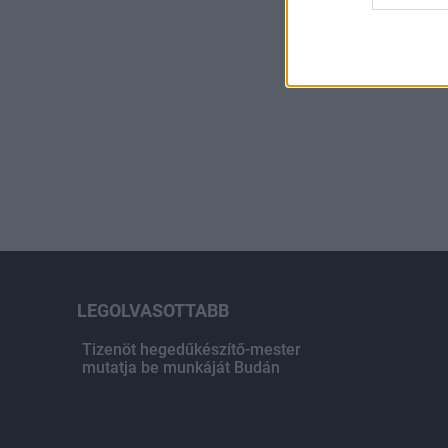
LEGOLVASOTTABB
Tizenöt hegedűkészítő-mester
mutatja be munkáját Budán