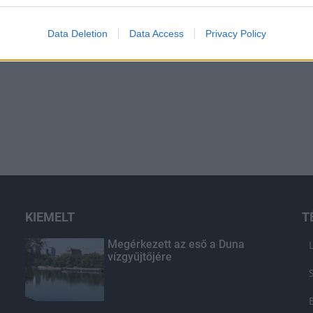
Data Deletion
Data Access
Privacy Policy
KIEMELT
T
Megérkezett az eső a Duna
vízgyűjtőjére