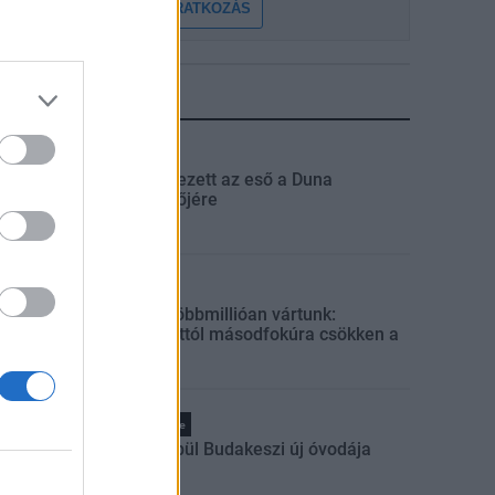
FELIRATKOZÁS
LEGFRISSEBB
Országos
Megérkezett az eső a Duna
vízgyűjtőjére
Helyi
Amire többmillióan vártunk:
szombattól másodfokúra csökken a
riasztás
Pest megye
Fából épül Budakeszi új óvodája