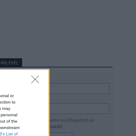
HÍRLEVÉL
Név
sonal or
E-mail cím
ection to
ou may
 personal
Feliratkozom a hírlevélre és elfogadom az
out of the
adatvédelmi szabályzatot!
 downstream
B’s List of