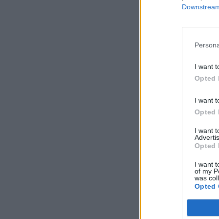
Downstream 
Persona
I want t
Opted 
I want t
Opted 
I want 
Advertis
Opted 
I want t
of my P
was col
Opted 