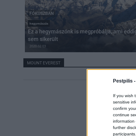
FÓKUSZBAN
hegymászás
Ez a hegymászónk is megpróbálja, ami eddi
sem sikerült
2020.02.03
MOUNT EVEREST
Pestpilis 
If you wish 
sensitive in
confirm you
continue se
information 
further disc
participants