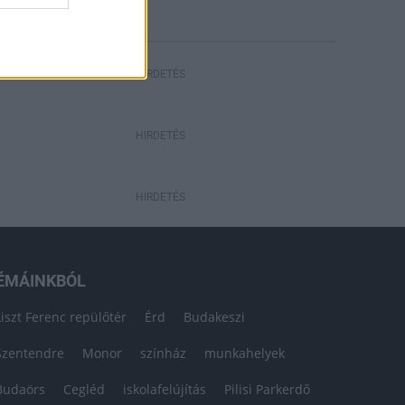
HIRDETÉS
HIRDETÉS
HIRDETÉS
ÉMÁINKBÓL
Liszt Ferenc repülőtér
Érd
Budakeszi
Szentendre
Monor
színház
munkahelyek
Budaörs
Cegléd
iskolafelújítás
Pilisi Parkerdő