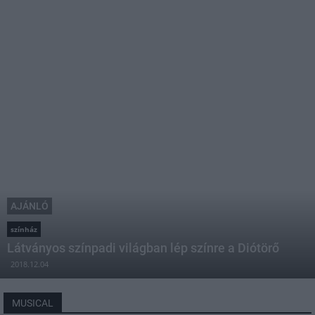
AJÁNLÓ
színház
Látványos színpadi világban lép színre a Diótörő
2018.12.04
MUSICAL