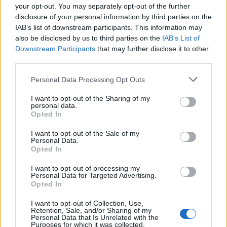
Országos
your opt-out. You may separately opt-out of the further
Megérkezett az eső a Duna vízgyűjtőjére
disclosure of your personal information by third parties on the
IAB’s list of downstream participants. This information may
also be disclosed by us to third parties on the
IAB’s List of
Downstream Participants
that may further disclose it to other
third parties.
Helyi
Amire többmillióan vártunk: szombattól
Personal Data Processing Opt Outs
másodfokúra csökken a riasztás
I want to opt-out of the Sharing of my
personal data.
Opted In
Pest megye
I want to opt-out of the Sale of my
Fából épül Budakeszi új óvodája
Personal Data.
Opted In
I want to opt-out of processing my
Personal Data for Targeted Advertising.
Opted In
HIRDETÉS
I want to opt-out of Collection, Use,
Retention, Sale, and/or Sharing of my
Personal Data that Is Unrelated with the
Purposes for which it was collected.