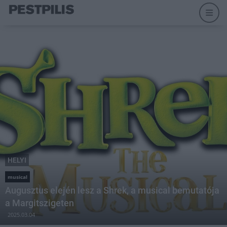
HELYI
musical
Augusztus elején lesz a Shrek, a musical bemutatója
a Margitszigeten
2025.03.04