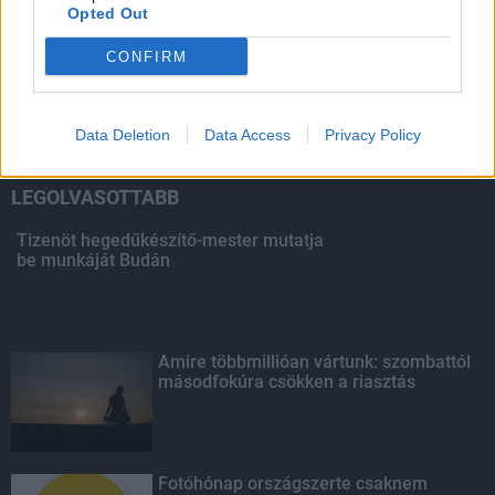
Opted Out
HIRDETÉS
CONFIRM
HIRDETÉS
Data Deletion
Data Access
Privacy Policy
LEGOLVASOTTABB
Tizenöt hegedűkészítő-mester mutatja
be munkáját Budán
Amire többmillióan vártunk: szombattól
másodfokúra csökken a riasztás
Fotóhónap országszerte csaknem