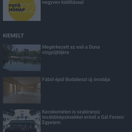
negyven kiállítással
KIEMELT
Megérkezett az eső a Duna
vízgyűjtőjére
Fából épül Budakeszi új óvodája
Kecskeméten is szakirányú
továbbképzésekkel erősít a Gál Ferenc
Egyetem