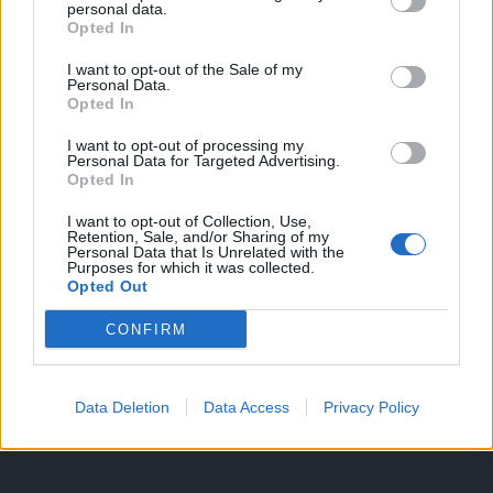
personal data.
Opted In
I want to opt-out of the Sale of my
HIRDETÉS
Personal Data.
Opted In
I want to opt-out of processing my
HIRDETÉS
Personal Data for Targeted Advertising.
Opted In
I want to opt-out of Collection, Use,
Retention, Sale, and/or Sharing of my
LEGOLVASOTTABB
Personal Data that Is Unrelated with the
Purposes for which it was collected.
Opted Out
Fából épül Budakeszi új óvodája
CONFIRM
Data Deletion
Data Access
Privacy Policy
Tizenöt hegedűkészítő-mester mutatja
be munkáját Budán