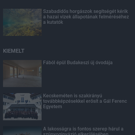
Szabadidős horgászok segítségét kérik
a hazai vizek állapotának felméréséhez
a kutatók
KIEMELT
Fából épül Budakeszi új óvodája
Kecskeméten is szakirányú
továbbképzésekkel erősít a Gál Ferenc
Egyetem
A lakosságra is fontos szerep hárul a
szúnyoginvázió elkerülésében