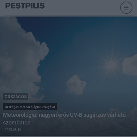
ORSZÁGOS
Országos Meteorológiai Szolgálat
Meteorológia: nagyon erős UV-B sugárzás várható
szombaton
2023.05.19