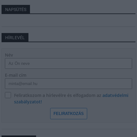
NAPSÜTÉS
HÍRLEVÉL
Név
E-mail cím
Feliratkozom a hírlevélre és elfogadom az
adatvédelmi
szabályzatot!
FELIRATKOZÁS