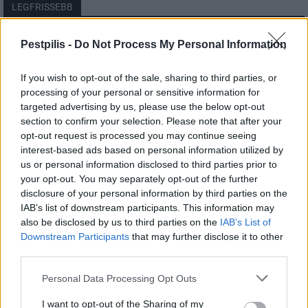
LEGFRISSEBB
Helyi
Pestpilis -
Do Not Process My Personal Information
Amire többmillióan vártunk: szombattól
másodfokúra csökken a riasztás
If you wish to opt-out of the sale, sharing to third parties, or
processing of your personal or sensitive information for
targeted advertising by us, please use the below opt-out
section to confirm your selection. Please note that after your
Pest megye
opt-out request is processed you may continue seeing
Fából épül Budakeszi új óvodája
interest-based ads based on personal information utilized by
us or personal information disclosed to third parties prior to
your opt-out. You may separately opt-out of the further
disclosure of your personal information by third parties on the
Országos
IAB’s list of downstream participants. This information may
Kecskeméten is szakirányú
also be disclosed by us to third parties on the
IAB’s List of
továbbképzésekkel erősít a Gál Ferenc
Downstream Participants
that may further disclose it to other
Egyetem
third parties.
Personal Data Processing Opt Outs
I want to opt-out of the Sharing of my
HIRDETÉS