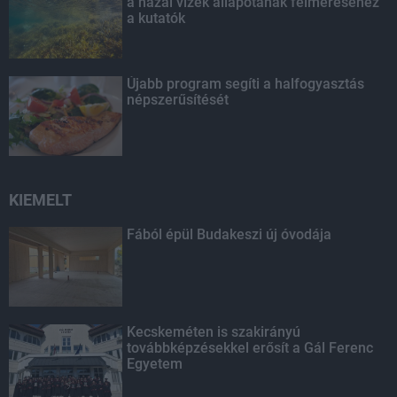
a hazai vizek állapotának felméréséhez
a kutatók
Újabb program segíti a halfogyasztás
népszerűsítését
KIEMELT
Fából épül Budakeszi új óvodája
Kecskeméten is szakirányú
továbbképzésekkel erősít a Gál Ferenc
Egyetem