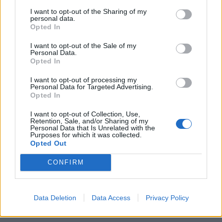
I want to opt-out of the Sharing of my
personal data.
Opted In
LEGFRISSEBB
I want to opt-out of the Sale of my
Personal Data.
Helyi
Opted In
Amire többmillióan vártunk: szombattól
másodfokúra csökken a riasztás
I want to opt-out of processing my
Personal Data for Targeted Advertising.
Opted In
I want to opt-out of Collection, Use,
Pest megye
Retention, Sale, and/or Sharing of my
Fából épül Budakeszi új óvodája
Personal Data that Is Unrelated with the
Purposes for which it was collected.
Opted Out
CONFIRM
Országos
Kecskeméten is szakirányú
továbbképzésekkel erősít a Gál Ferenc
Data Deletion
Data Access
Privacy Policy
Egyetem