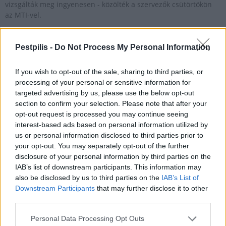
vizsgálták meg ingyenesen - közölték a szervezők csütörtökön
az MTI-vel.
Pestpilis -
Do Not Process My Personal Information
1
If you wish to opt-out of the sale, sharing to third parties, or
processing of your personal or sensitive information for
HÍRLEVÉL
targeted advertising by us, please use the below opt-out
section to confirm your selection. Please note that after your
opt-out request is processed you may continue seeing
Név
interest-based ads based on personal information utilized by
us or personal information disclosed to third parties prior to
your opt-out. You may separately opt-out of the further
E-mail cím
disclosure of your personal information by third parties on the
IAB’s list of downstream participants. This information may
also be disclosed by us to third parties on the
IAB’s List of
Feliratkozom a hírlevélre és elfogadom az
adatvédelmi
Downstream Participants
that may further disclose it to other
szabályzatot!
third parties.
FELIRATKOZÁS
Personal Data Processing Opt Outs