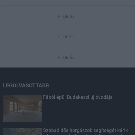
HIRDETÉS
HIRDETÉS
HIRDETÉS
LEGOLVASOTTABB
Fából épül Budakeszi új óvodája
Szabadidős horgászok segítségét kérik