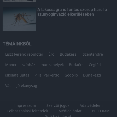
A lakosságra is fontos szerep hárul a
szúnyoginvázió elkerülésében
TÉMÁINKBÓL
Liszt Ferenc repülőtér
Érd
Budakeszi
Szentendre
Monor
színház
munkahelyek
Budaörs
Cegléd
iskolafelújítás
Pilisi Parkerdő
Gödöllő
Dunakeszi
Vác
jótékonyság
Impresszum
Szerzői jogok
Adatvédelem
Felhasználási feltételek
Médiaajánlat
BC COMM
Süti beállítások