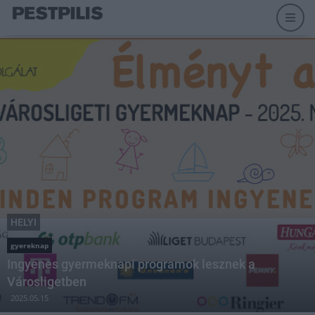
HELYI
gyereknap
Ingyenes gyermeknapi programok lesznek a
Városligetben
2025.05.15