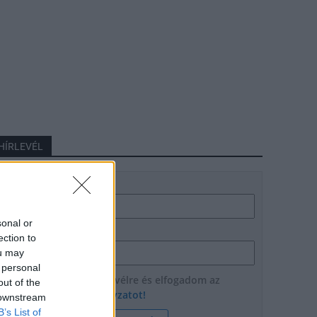
HÍRLEVÉL
Név
sonal or
E-mail cím
ection to
ou may
 personal
Feliratkozom a hírlevélre és elfogadom az
out of the
adatvédelmi szabályzatot!
 downstream
B’s List of