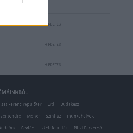
HIRDETÉS
HIRDETÉS
HIRDETÉS
ÉMÁINKBÓL
Liszt Ferenc repülőtér
Érd
Budakeszi
Szentendre
Monor
színház
munkahelyek
Budaörs
Cegléd
iskolafelújítás
Pilisi Parkerdő