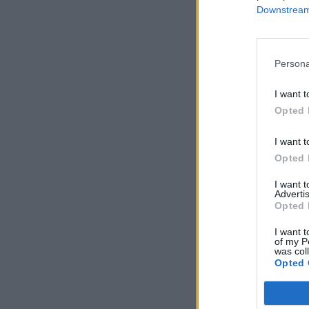
Downstream 
Persona
I want t
Opted 
I want t
Opted 
I want 
Advertis
Opted 
I want t
of my P
was col
Opted 