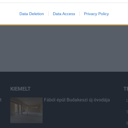
Data Deletion
Data Access
Privacy Policy
KIEMELT
T
t
Fából épül Budakeszi új óvodája