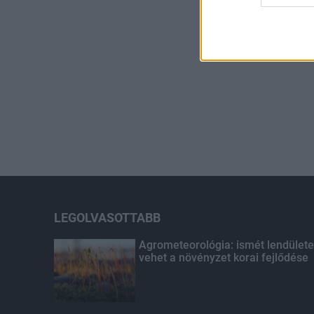
LEGOLVASOTTABB
Agrometeorológia: ismét lendülete
vehet a növényzet korai fejlődése