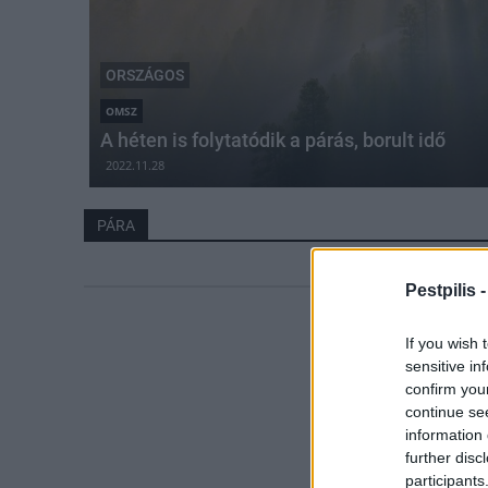
ORSZÁGOS
OMSZ
A héten is folytatódik a párás, borult idő
2022.11.28
PÁRA
Pestpilis 
If you wish 
sensitive in
confirm you
continue se
information 
further disc
participants