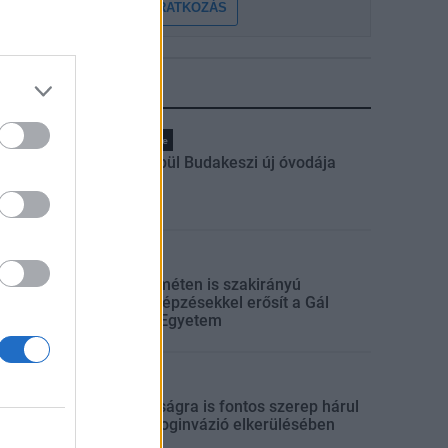
FELIRATKOZÁS
LEGFRISSEBB
Pest megye
Fából épül Budakeszi új óvodája
Országos
Kecskeméten is szakirányú
továbbképzésekkel erősít a Gál
Ferenc Egyetem
Országos
A lakosságra is fontos szerep hárul
a szúnyoginvázió elkerülésében