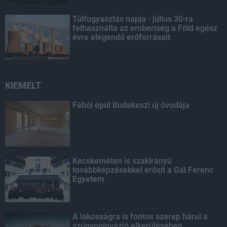
Túlfogyasztás napja - július 30-ra
felhasználta az emberiség a Föld egész
évre elegendő erőforrásait
KIEMELT
Fából épül Budakeszi új óvodája
Kecskeméten is szakirányú
továbbképzésekkel erősít a Gál Ferenc
Egyetem
A lakosságra is fontos szerep hárul a
szúnyoginvázió elkerülésében