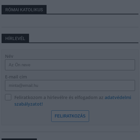
RÓMAI KATOLIKUS
HÍRLEVÉL
Név
E-mail cím
Feliratkozom a hírlevélre és elfogadom az
adatvédelmi
szabályzatot!
FELIRATKOZÁS