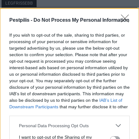
LEGFRISSEBB
Pest megye
Pestpilis -
Do Not Process My Personal Information
Fából épül Budakeszi új óvodája
If you wish to opt-out of the sale, sharing to third parties, or
processing of your personal or sensitive information for
targeted advertising by us, please use the below opt-out
section to confirm your selection. Please note that after your
Országos
opt-out request is processed you may continue seeing
Kecskeméten is szakirányú
továbbképzésekkel erősít a Gál Ferenc
interest-based ads based on personal information utilized by
Egyetem
us or personal information disclosed to third parties prior to
your opt-out. You may separately opt-out of the further
disclosure of your personal information by third parties on the
Országos
IAB’s list of downstream participants. This information may
A lakosságra is fontos szerep hárul a
also be disclosed by us to third parties on the
IAB’s List of
szúnyoginvázió elkerülésében
Downstream Participants
that may further disclose it to other
third parties.
Personal Data Processing Opt Outs
I want to opt-out of the Sharing of my
HIRDETÉS