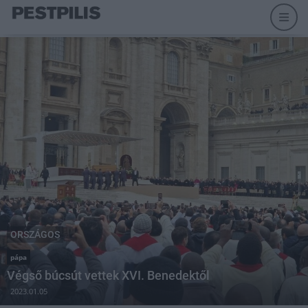
ORSZÁGOS
pápa
Végső búcsút vettek XVI. Benedektől
2023.01.05