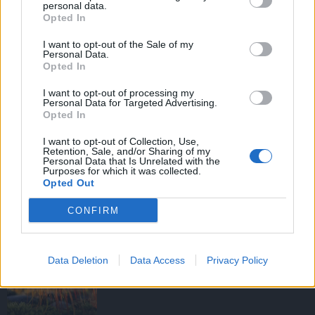
personal data.
Opted In
I want to opt-out of the Sale of my
HIRDETÉS
Personal Data.
Opted In
I want to opt-out of processing my
HIRDETÉS
Personal Data for Targeted Advertising.
Opted In
I want to opt-out of Collection, Use,
Retention, Sale, and/or Sharing of my
LEGOLVASOTTABB
Personal Data that Is Unrelated with the
Purposes for which it was collected.
Opted Out
Fából épül Budakeszi új óvodája
CONFIRM
Data Deletion
Data Access
Privacy Policy
Agrometeorológia: ismét lendületet
vehet a növényzet korai fejlődése