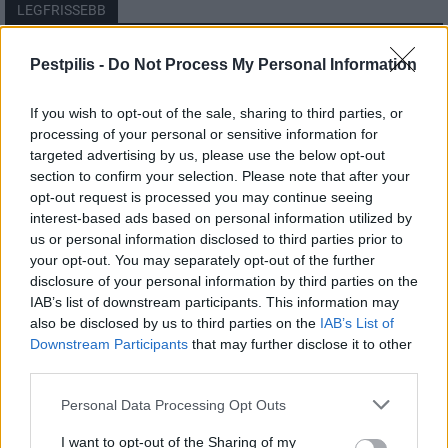
LEGFRISSEBB
Országos
Pestpilis -
Do Not Process My Personal Information
Megérkezett az eső a Duna vízgyűjtőjére
If you wish to opt-out of the sale, sharing to third parties, or
processing of your personal or sensitive information for
targeted advertising by us, please use the below opt-out
section to confirm your selection. Please note that after your
Helyi
opt-out request is processed you may continue seeing
Amire többmillióan vártunk: szombattól
másodfokúra csökken a riasztás
interest-based ads based on personal information utilized by
us or personal information disclosed to third parties prior to
your opt-out. You may separately opt-out of the further
disclosure of your personal information by third parties on the
Pest megye
IAB’s list of downstream participants. This information may
Fából épül Budakeszi új óvodája
also be disclosed by us to third parties on the
IAB’s List of
Downstream Participants
that may further disclose it to other
third parties.
Personal Data Processing Opt Outs
I want to opt-out of the Sharing of my
HIRDETÉS