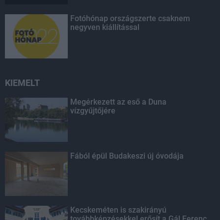
Fotóhónap országszerte csaknem
negyven kiállítással
KIEMELT
Megérkezett az eső a Duna
vízgyűjtőjére
Fából épül Budakeszi új óvodája
Kecskeméten is szakirányú
továbbképzésekkel erősít a Gál Ferenc