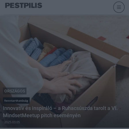
ORSZÁGOS
fenntarthatóság
Innovatív és inspiráló – a Ruhacsúszda tarolt a VI.
MindsetMeetup pitch eseményén
2025.03.05