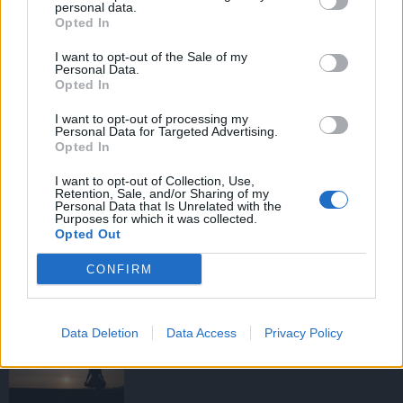
personal data.
Opted In
I want to opt-out of the Sale of my
HIRDETÉS
Personal Data.
Opted In
I want to opt-out of processing my
HIRDETÉS
Personal Data for Targeted Advertising.
Opted In
I want to opt-out of Collection, Use,
Retention, Sale, and/or Sharing of my
LEGOLVASOTTABB
Personal Data that Is Unrelated with the
Purposes for which it was collected.
Opted Out
Tizenöt hegedűkészítő-mester mutatja
be munkáját Budán
CONFIRM
Data Deletion
Data Access
Privacy Policy
Amire többmillióan vártunk: szombattól
másodfokúra csökken a riasztás