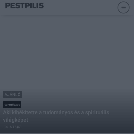
AJÁNLÓ
természet
Aki kibékítette a tudományos és a spirituális
világképet
2018.12.07