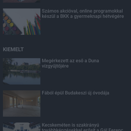
Számos akcióval, online programokkal
készül a BKK a gyermeknapi hétvégére
KIEMELT
Megérkezett az eső a Duna
vízgyűjtőjére
Fából épül Budakeszi új óvodája
Kecskeméten is szakirányú
továbbképzésekkel erősít a Gál Ferenc