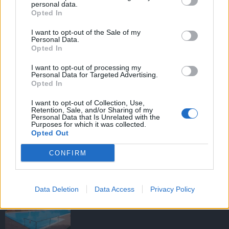
personal data.
Opted In
I want to opt-out of the Sale of my
HIRDETÉS
Personal Data.
Opted In
I want to opt-out of processing my
HIRDETÉS
Personal Data for Targeted Advertising.
Opted In
I want to opt-out of Collection, Use,
Retention, Sale, and/or Sharing of my
LEGOLVASOTTABB
Personal Data that Is Unrelated with the
Purposes for which it was collected.
Opted Out
Tizenöt hegedűkészítő-mester mutatja
be munkáját Budán
CONFIRM
Data Deletion
Data Access
Privacy Policy
Megújult és újranyitott a gödöllői
egyetemi strand