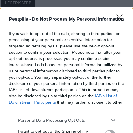
LEGFRISSEBB
Országos
Pestpilis -
Do Not Process My Personal Information
Megérkezett az eső a Duna vízgyűjtőjére
If you wish to opt-out of the sale, sharing to third parties, or
processing of your personal or sensitive information for
targeted advertising by us, please use the below opt-out
section to confirm your selection. Please note that after your
Helyi
opt-out request is processed you may continue seeing
Amire többmillióan vártunk: szombattól
másodfokúra csökken a riasztás
interest-based ads based on personal information utilized by
us or personal information disclosed to third parties prior to
your opt-out. You may separately opt-out of the further
disclosure of your personal information by third parties on the
Pest megye
IAB’s list of downstream participants. This information may
Fából épül Budakeszi új óvodája
also be disclosed by us to third parties on the
IAB’s List of
Downstream Participants
that may further disclose it to other
third parties.
Personal Data Processing Opt Outs
I want to opt-out of the Sharing of my
HIRDETÉS