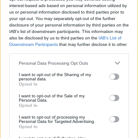
interest-based ads based on personal information utilized by
us or personal information disclosed to third parties prior to
HIRDETÉS
your opt-out. You may separately opt-out of the further
disclosure of your personal information by third parties on the
IAB’s list of downstream participants. This information may
HIRDETÉS
also be disclosed by us to third parties on the
IAB’s List of
Downstream Participants
that may further disclose it to other
third parties.
HIRDETÉS
Personal Data Processing Opt Outs
I want to opt-out of the Sharing of my
personal data.
LEGOLVASOTTABB
Opted In
I want to opt-out of the Sale of my
Tizenöt hegedűkészítő-mester mutatja
Personal Data.
be munkáját Budán
Opted In
I want to opt-out of processing my
Personal Data for Targeted Advertising.
Opted In
Megújult és újranyitott a gödöllői
egyetemi strand