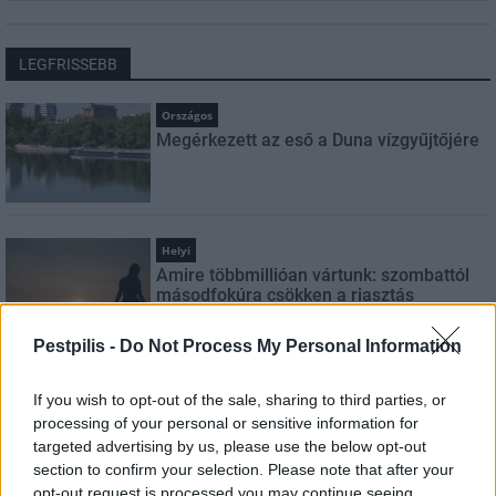
LEGFRISSEBB
Országos
Megérkezett az eső a Duna vízgyűjtőjére
Helyi
Amire többmillióan vártunk: szombattól
másodfokúra csökken a riasztás
Pestpilis -
Do Not Process My Personal Information
Pest megye
If you wish to opt-out of the sale, sharing to third parties, or
Fából épül Budakeszi új óvodája
processing of your personal or sensitive information for
targeted advertising by us, please use the below opt-out
section to confirm your selection. Please note that after your
opt-out request is processed you may continue seeing