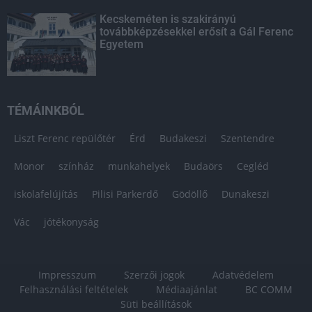
Kecskeméten is szakirányú
továbbképzésekkel erősít a Gál Ferenc
Egyetem
TÉMÁINKBÓL
Liszt Ferenc repülőtér
Érd
Budakeszi
Szentendre
Monor
színház
munkahelyek
Budaörs
Cegléd
iskolafelújítás
Pilisi Parkerdő
Gödöllő
Dunakeszi
Vác
jótékonyság
Impresszum
Szerzői jogok
Adatvédelem
Felhasználási feltételek
Médiaajánlat
BC COMM
Süti beállítások