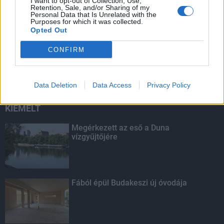
I want to opt-out of Collection, Use,
Retention, Sale, and/or Sharing of my
Personal Data that Is Unrelated with the
Purposes for which it was collected.
Opted Out
Számos akcióval, online programokkal
CONFIRM
készül a BKK a gyermeknapi hétvégére
Data Deletion
Data Access
Privacy Policy
KIEMELT
Megérkezett az eső a Duna
vízgyűjtőjére
Fából épül Budakeszi új óvodája