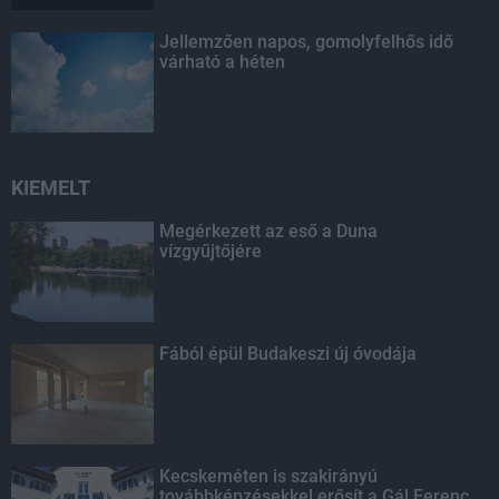
Jellemzően napos, gomolyfelhős idő
várható a héten
KIEMELT
Megérkezett az eső a Duna
vízgyűjtőjére
Fából épül Budakeszi új óvodája
Kecskeméten is szakirányú
továbbképzésekkel erősít a Gál Ferenc