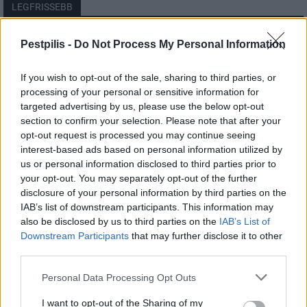
LEGFRISSEBB
Országos
Pestpilis -
Do Not Process My Personal Information
Megérkezett az eső a Duna vízgyűjtőjére
If you wish to opt-out of the sale, sharing to third parties, or
processing of your personal or sensitive information for
targeted advertising by us, please use the below opt-out
section to confirm your selection. Please note that after your
Helyi
opt-out request is processed you may continue seeing
Amire többmillióan vártunk: szombattól
másodfokúra csökken a riasztás
interest-based ads based on personal information utilized by
us or personal information disclosed to third parties prior to
your opt-out. You may separately opt-out of the further
disclosure of your personal information by third parties on the
Pest megye
IAB’s list of downstream participants. This information may
Fából épül Budakeszi új óvodája
also be disclosed by us to third parties on the
IAB’s List of
Downstream Participants
that may further disclose it to other
third parties.
Personal Data Processing Opt Outs
I want to opt-out of the Sharing of my
HIRDETÉS