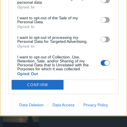
personal data.
Opted In
I want to opt-out of the Sale of my
HIRDETÉS
Personal Data.
Opted In
I want to opt-out of processing my
HIRDETÉS
Personal Data for Targeted Advertising.
Opted In
I want to opt-out of Collection, Use,
Retention, Sale, and/or Sharing of my
LEGOLVASOTTABB
Personal Data that Is Unrelated with the
Purposes for which it was collected.
Opted Out
Tizenöt hegedűkészítő-mester mutatja
be munkáját Budán
CONFIRM
Data Deletion
Data Access
Privacy Policy
Amire többmillióan vártunk: szombattól
másodfokúra csökken a riasztás