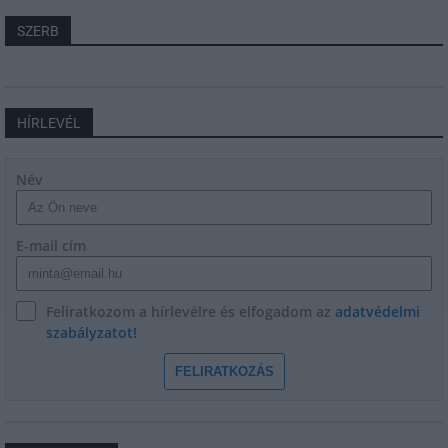
SZERB
HÍRLEVÉL
Név
E-mail cím
Feliratkozom a hírlevélre és elfogadom az
adatvédelmi
szabályzatot!
FELIRATKOZÁS