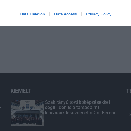
Data Deletion
Data Access
Privacy Policy
KIEMELT
T
Szakirányú továbbképzésekkel
k
segíti idén is a társadalmi
kihívások leküzdését a Gál Ferenc
Egyetem