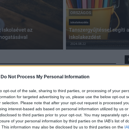
ORSZÁGOS
iskolakezdés
z iskolaévet az
Tanszergyűjtéssel segíti 
mogatásával
iskolakezdést
2024.08.22
-
Do Not Process My Personal Information
to opt-out of the sale, sharing to third parties, or processing of your per
formation for targeted advertising by us, please use the below opt-out s
r selection. Please note that after your opt-out request is processed y
eing interest-based ads based on personal information utilized by us or
disclosed to third parties prior to your opt-out. You may separately opt-
losure of your personal information by third parties on the IAB’s list of
. This information may also be disclosed by us to third parties on the
IA