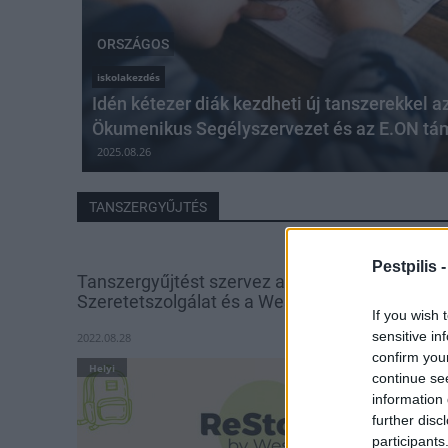
ORSZÁGOS
iskolakezdés
Idén kétezer diák kezdheti új tanszerekkel a
Ökumenikus Segélyszervezet és az E.ON tá
2025.08.26
TANSZERGYŰJTÉS
Pestpilis 
Tanszergyűjtést szervez a Magyar Máltai
Szeretetszolgálat és a Westend
If you wish 
sensitive in
2022.08.28
confirm you
Helyi
continue se
information 
further disc
participants