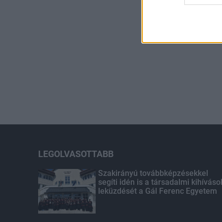
LEGOLVASOTTABB
Szakirányú továbbképzésekkel
segíti idén is a társadalmi kihíváso
leküzdését a Gál Ferenc Egyetem