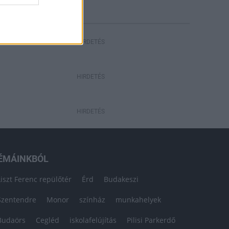
HIRDETÉS
HIRDETÉS
HIRDETÉS
ÉMÁINKBÓL
Liszt Ferenc repülőtér
Érd
Budakeszi
Szentendre
Monor
színház
munkahelyek
Budaörs
Cegléd
iskolafelújítás
Pilisi Parkerdő