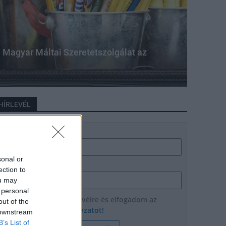
a Magyar Máltai Szeretetszolgálat az
HÍRLEVÉL
Név
sonal or
E-mail cím
ection to
ou may
 personal
Feliratkozom a hírlevélre és elfogadom az
out of the
adatvédelmi szabályzatot!
 downstream
B’s List of