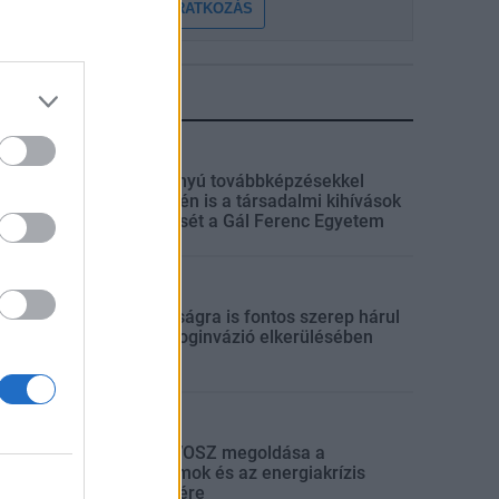
FELIRATKOZÁS
LEGFRISSEBB
Országos
Szakirányú továbbképzésekkel
segíti idén is a társadalmi kihívások
leküzdését a Gál Ferenc Egyetem
Országos
A lakosságra is fontos szerep hárul
a szúnyoginvázió elkerülésében
Országos
Itt az ÉVOSZ megoldása a
hőhullámok és az energiakrízis
kezelésére