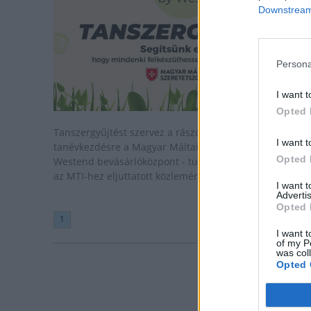
Downstream 
Persona
I want t
Opted 
Tanszergyűjtést szervez a rászoruló családok számára
I want t
tanévkezdésre a Magyar Máltai Szeretetszolgálat és a
Opted 
Westend bevásárlóközpont - tudatta a szeretetszolgála
az MTI-hez eljuttatott közleményében szerdán.
I want 
Advertis
Opted 
1
I want t
of my P
was col
Opted 