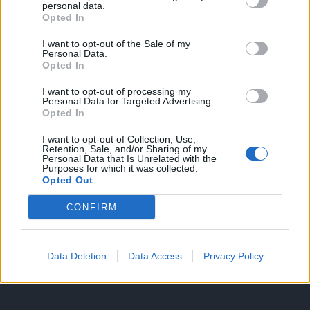
personal data.
Opted In
I want to opt-out of the Sale of my
HIRDETÉS
Personal Data.
Opted In
I want to opt-out of processing my
HIRDETÉS
Personal Data for Targeted Advertising.
Opted In
I want to opt-out of Collection, Use,
Retention, Sale, and/or Sharing of my
LEGOLVASOTTABB
Personal Data that Is Unrelated with the
Purposes for which it was collected.
Opted Out
Fából épül Budakeszi új óvodája
CONFIRM
Data Deletion
Data Access
Privacy Policy
Tizenöt hegedűkészítő-mester mutatja
be munkáját Budán