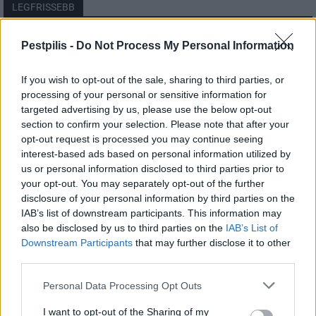
LEGFRISSEBB
Országos
Pestpilis -
Do Not Process My Personal Information
Megérkezett az eső a Duna vízgyűjtőjére
If you wish to opt-out of the sale, sharing to third parties, or
processing of your personal or sensitive information for
targeted advertising by us, please use the below opt-out
section to confirm your selection. Please note that after your
Helyi
opt-out request is processed you may continue seeing
Amire többmillióan vártunk: szombattól
másodfokúra csökken a riasztás
interest-based ads based on personal information utilized by
us or personal information disclosed to third parties prior to
your opt-out. You may separately opt-out of the further
disclosure of your personal information by third parties on the
Pest megye
IAB’s list of downstream participants. This information may
Fából épül Budakeszi új óvodája
also be disclosed by us to third parties on the
IAB’s List of
Downstream Participants
that may further disclose it to other
third parties.
Personal Data Processing Opt Outs
I want to opt-out of the Sharing of my
HIRDETÉS