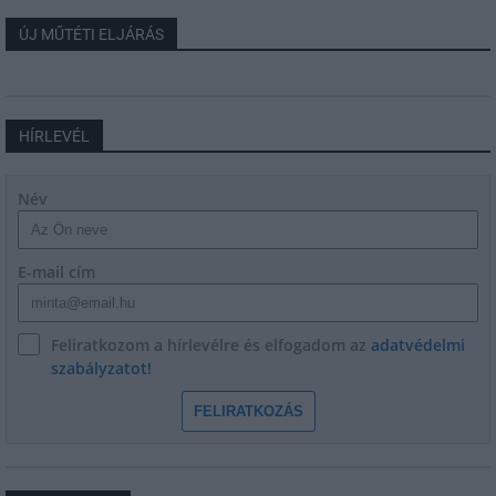
ÚJ MŰTÉTI ELJÁRÁS
HÍRLEVÉL
Név
E-mail cím
Feliratkozom a hírlevélre és elfogadom az
adatvédelmi
szabályzatot!
FELIRATKOZÁS