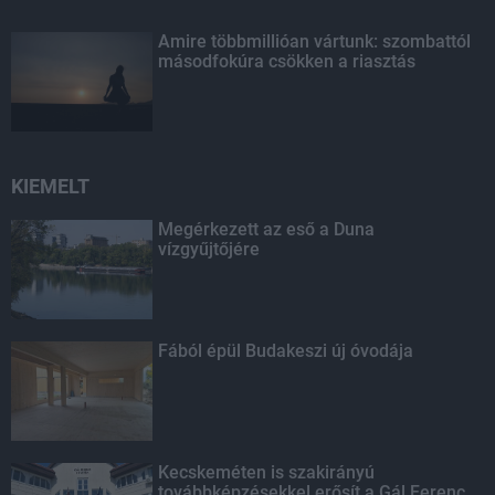
Amire többmillióan vártunk: szombattól
másodfokúra csökken a riasztás
KIEMELT
Megérkezett az eső a Duna
vízgyűjtőjére
Fából épül Budakeszi új óvodája
Kecskeméten is szakirányú
továbbképzésekkel erősít a Gál Ferenc